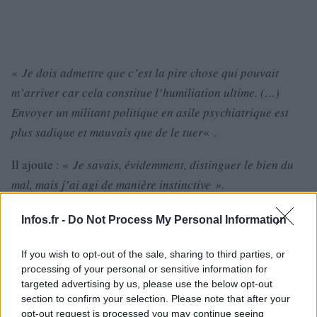
«
Je dois admettre que c’est la pire chose qui pouvait
m’arriver car cela constitue l’humiliation ultime. (…)
Envoyer un militant politique en asile psychiatrique est
plus sadique et mauvais que de le tuer
« .
Il ajoute : «
Je savais, évidemment, distinguer le bien du
mal, mais j’ai agi de manière instinctive ».
Le Norvégien assistera à son procès, qui durera deux
Infos.fr -
Do Not Process My Personal Information
semaines, et qui jugera du sort du tueur.
If you wish to opt-out of the sale, sharing to third parties, or
processing of your personal or sensitive information for
targeted advertising by us, please use the below opt-out
section to confirm your selection. Please note that after your
opt-out request is processed you may continue seeing