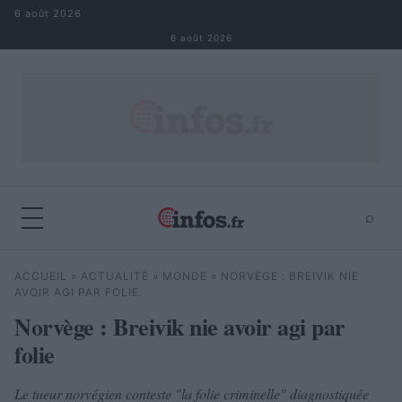
Aller au contenu
6 août 2026
6 août 2026
⌕
×
⌕
ACCUEIL
»
ACTUALITÉ
»
MONDE
»
NORVÈGE : BREIVIK NIE
Rechercher
AVOIR AGI PAR FOLIE
Norvège : Breivik nie avoir agi par
folie
Le tueur norvégien conteste "la folie criminelle" diagnostiquée