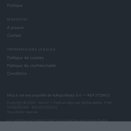
Politique
MAGAZINE
À propos
Contact
INFORMATIONS LÉGALES
Politique de cookies
Politique de confidentialité
Conditions
Infos.fr est une propriété de AdHub Media S.r.l. — REA 2729933
Copyright © 2026 · Infos.fr — Édité en Italie par
AdHub Media
· P.IVA
13542920965 · REA MI 2729933
Tous droits réservés
Les contenus sont sélectionnés par la rédaction avec l'aide d'outils
numériques et réalisés en collaboration avec des auteurs indépendants.