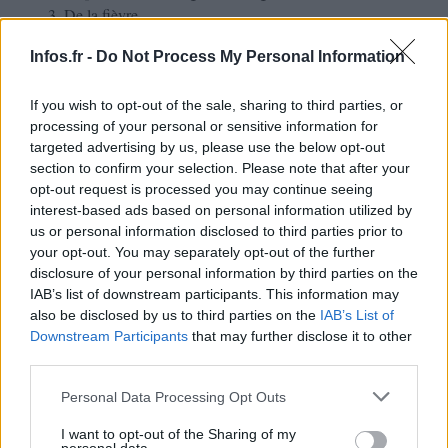
De la fièvre
De la toux persistante
Infos.fr -
Do Not Process My Personal Information
Des frissons
De la perte d’appétit
If you wish to opt-out of the sale, sharing to third parties, or
Des douleurs musculaires
processing of your personal or sensitive information for
targeted advertising by us, please use the below opt-out
sept symptômes, lorsqu’ils sont perçus ensemble,
Ces
section to confirm your selection. Please note that after your
ont été associés
test positif
à un
.
opt-out request is processed you may continue seeing
interest-based ads based on personal information utilized by
quatre premiers de ces symptômes sont
Les
us or personal information disclosed to third parties prior to
your opt-out. You may separately opt-out of the further
actuellement utilisés au Royaume-Uni
pour déterminer
disclosure of your personal information by third parties on the
l’éligibilité à un test : « Afin d’améliorer les taux de
IAB’s list of downstream participants. This information may
positivité des écouvillons moléculaires et, par conséquent,
also be disclosed by us to third parties on the
IAB’s List of
Downstream Participants
that may further disclose it to other
de mieux contrôler la transmission du virus, nous
third parties.
proposons d’étendre la liste des symptômes utilisés pour
Please note that this website/app uses one or more Google
Personal Data Processing Opt Outs
le triage aux sept symptômes que nous avons identifiés »,
services and may gather and store information including but
indiquent les auteurs de l’étude.
not limited to your visit or usage behaviour. You may click to
I want to opt-out of the Sharing of my