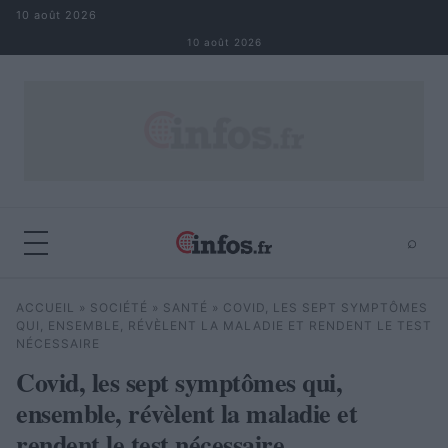
Aller au contenu
10 août 2026
10 août 2026
⌕
×
⌕
ACCUEIL
»
SOCIÉTÉ
»
SANTÉ
»
COVID, LES SEPT SYMPTÔMES
Rechercher
QUI, ENSEMBLE, RÉVÈLENT LA MALADIE ET RENDENT LE TEST
NÉCESSAIRE
Covid, les sept symptômes qui,
ensemble, révèlent la maladie et
rendent le test nécessaire