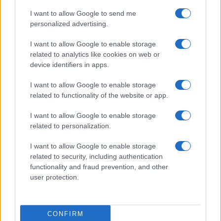
I want to allow Google to send me
personalized advertising.
I want to allow Google to enable storage
related to analytics like cookies on web or
device identifiers in apps.
I want to allow Google to enable storage
related to functionality of the website or app.
Selon une nouvelle étude de l’Imperial College London, il
I want to allow Google to enable storage
related to personalization.
sept nouveaux symptômes à surveiller
existe
.
I want to allow Google to enable storage
related to security, including authentication
functionality and fraud prevention, and other
AUTEUR
user protection.
Julien Durand
CONFIRM