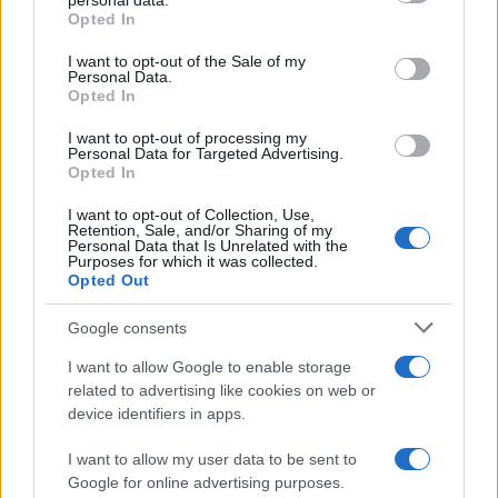
personal data.
grant or deny consent to Google and its third-party tags to
Opted In
Covid, sept symptômes annonciateurs du
use your data for below specified purposes in below Google
consent section.
I want to opt-out of the Sale of my
virus : comment distinguer le Covid des
Personal Data.
Opted In
maladies saisonnières
I want to opt-out of processing my
Personal Data for Targeted Advertising.
Le seul
moyen sûr de faire un diagnostic différentiel est de
Opted In
réaliser un test PCR
, mais pour décider s’il faut le faire, on
I want to opt-out of Collection, Use,
Retention, Sale, and/or Sharing of my
s’aider de la liste des symptômes présentés ci-
peut
Personal Data that Is Unrelated with the
Purposes for which it was collected.
dessus
symptômes
, précisément parce qu’en général, si les
Opted Out
se présentent individuellement
, il est très probable que
nous ayons
affaire à des maladies saisonnières
.
Google consents
I want to allow Google to enable storage
related to advertising like cookies on web or
device identifiers in apps.
I want to allow my user data to be sent to
Google for online advertising purposes.