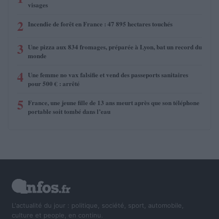
visages
2
Incendie de forêt en France : 47 895 hectares touchés
3
Une pizza aux 834 fromages, préparée à Lyon, bat un record du
monde
4
Une femme no vax falsifie et vend des passeports sanitaires
pour 500 € : arrêté
5
France, une jeune fille de 13 ans meurt après que son téléphone
portable soit tombé dans l’eau
L'actualité du jour : politique, société, sport, automobile,
culture et people, en continu.