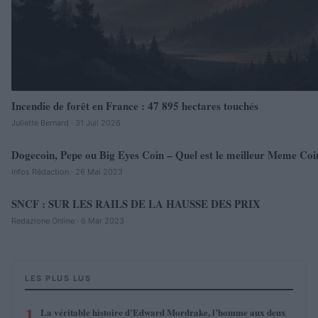
Incendie de forêt en France : 47 895 hectares touchés
Juliette Bernard · 31 Juil 2026
Dogecoin, Pepe ou Big Eyes Coin – Quel est le meilleur Meme Coi
FAITS DIVERS
Infos Rédaction · 26 Mai 2023
SNCF : SUR LES RAILS DE LA HAUSSE DES PRIX
FAITS DIVERS
Redazione Online · 6 Mar 2023
LES PLUS LUS
1
La véritable histoire d’Edward Mordrake, l’homme aux deux