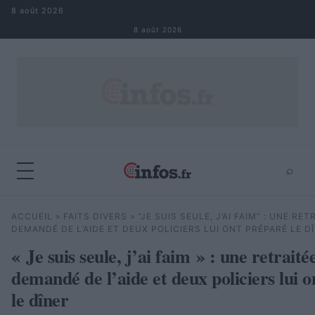
Aller au contenu
8 août 2026
8 août 2026
⌕
×
⌕
ACCUEIL
»
FAITS DIVERS
»
“JE SUIS SEULE, J’AI FAIM” : UNE RET
Rechercher
DEMANDÉ DE L’AIDE ET DEUX POLICIERS LUI ONT PRÉPARÉ LE D
« Je suis seule, j’ai faim » : une retraité
demandé de l’aide et deux policiers lui 
le dîner