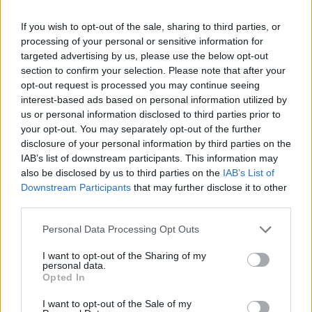
d’humanité
.
If you wish to opt-out of the sale, sharing to third parties, or
LIRE AUSSI:
processing of your personal or sensitive information for
targeted advertising by us, please use the below opt-out
section to confirm your selection. Please note that after your
opt-out request is processed you may continue seeing
interest-based ads based on personal information utilized by
us or personal information disclosed to third parties prior to
your opt-out. You may separately opt-out of the further
disclosure of your personal information by third parties on the
IAB’s list of downstream participants. This information may
also be disclosed by us to third parties on the
IAB’s List of
Downstream Participants
that may further disclose it to other
third parties.
Please note that this website/app uses one or more Google
Personal Data Processing Opt Outs
services and may gather and store information including but
not limited to your visit or usage behaviour. You may click to
I want to opt-out of the Sharing of my
personal data.
grant or deny consent to Google and its third-party tags to
Opted In
use your data for below specified purposes in below Google
consent section.
Allyson Felix, la sprinteuse la plus complète de l’histoire de l
I want to opt-out of the Sale of my