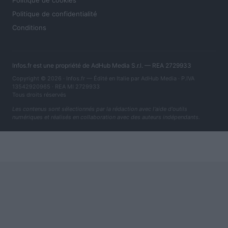
Politique de confidentialité
Conditions
Infos.fr est une propriété de AdHub Media S.r.l. — REA 2729933
Copyright © 2026 · Infos.fr — Édité en Italie par
AdHub Media
· P.IVA
13542920965 · REA MI 2729933
Tous droits réservés
Les contenus sont sélectionnés par la rédaction avec l'aide d'outils
numériques et réalisés en collaboration avec des auteurs indépendants.