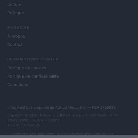
Culture
Politique
MAGAZINE
À propos
Contact
INFORMATIONS LÉGALES
Politique de cookies
Politique de confidentialité
Conditions
Infos.fr est une propriété de AdHub Media S.r.l. — REA 2729933
Copyright © 2026 · Infos.fr — Édité en Italie par
AdHub Media
· P.IVA
13542920965 · REA MI 2729933
Tous droits réservés
Les contenus sont sélectionnés par la rédaction avec l'aide d'outils