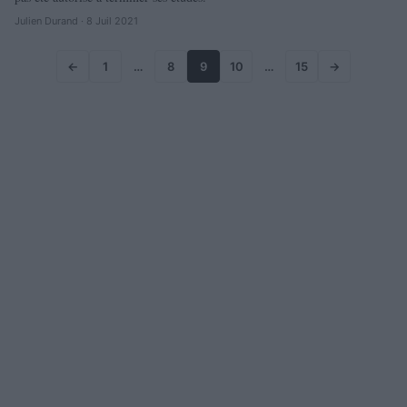
Julien Durand · 8 Juil 2021
←
1
…
8
9
10
…
15
→