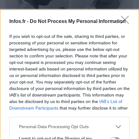
Infos.fr -
Do Not Process My Personal Information
George Stinney Jr, 14 ans, électrocuté en 1944
If you wish to opt-out of the sale, sharing to third parties, or
pour le meurtre de deux jeunes filles
processing of your personal or sensitive information for
Soixante-dix ans plus tard, en 2014, George Stinney a été exonéré de
targeted advertising by us, please use the below opt-out
toute culpabilité.
section to confirm your selection. Please note that after your
opt-out request is processed you may continue seeing
Infos Rédaction · 22 Juil 2021
interest-based ads based on personal information utilized by
us or personal information disclosed to third parties prior to
FAITS DIVERS
your opt-out. You may separately opt-out of the further
disclosure of your personal information by third parties on the
IAB’s list of downstream participants. This information may
also be disclosed by us to third parties on the
IAB’s List of
Downstream Participants
that may further disclose it to other
third parties.
Please note that this website/app uses one or more Google
Personal Data Processing Opt Outs
services and may gather and store information including but
not limited to your visit or usage behaviour. You may click to
I want to opt-out of the Sharing of my