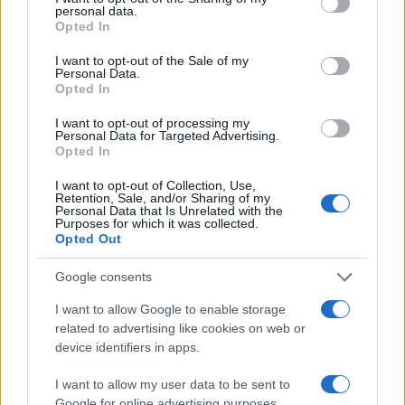
personal data.
grant or deny consent to Google and its third-party tags to
Opted In
use your data for below specified purposes in below Google
consent section.
I want to opt-out of the Sale of my
Personal Data.
Opted In
« Je suis seule, j’ai faim » : une retraitée a
demandé de l’aide et deux policiers lui ont préparé
I want to opt-out of processing my
Personal Data for Targeted Advertising.
le dîner
Opted In
Les personnes chargées de raconter cette histoire sont les mêmes agents
I want to opt-out of Collection, Use,
qui se sont rendus au domicile de la femme.
Retention, Sale, and/or Sharing of my
Personal Data that Is Unrelated with the
Infos Rédaction · 21 Juil 2021
Purposes for which it was collected.
Opted Out
FAITS DIVERS
Google consents
I want to allow Google to enable storage
related to advertising like cookies on web or
device identifiers in apps.
I want to allow my user data to be sent to
Google for online advertising purposes.