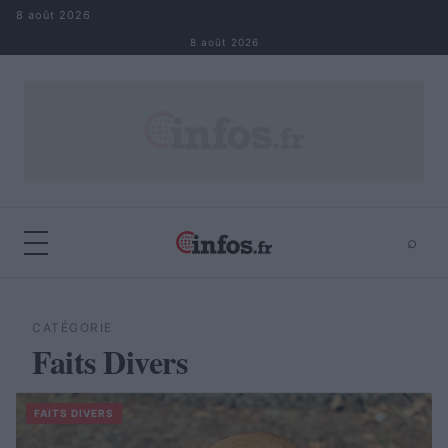
Aller au contenu
8 août 2026
8 août 2026
⌕
×
⌕
Rechercher
CATÉGORIE
Faits Divers
FAITS DIVERS