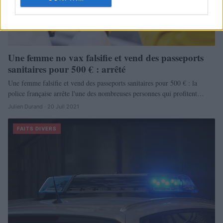
Une femme no vax falsifie et vend des passeports
sanitaires pour 500 € : arrêté
Une femme falsifie et vend des passeports sanitaires pour 500 € : la
police française arrête l'une des nombreuses personnes qui profitent…
Julien Durand · 20 Juil 2021
FAITS DIVERS