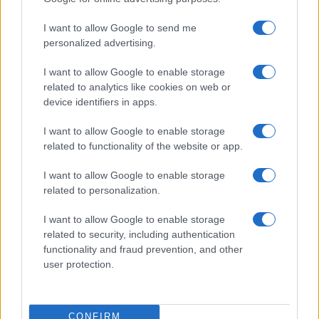
I want to allow Google to send me
personalized advertising.
I want to allow Google to enable storage
La véritable histoire d’Edward Mordrake,
related to analytics like cookies on web or
device identifiers in apps.
l’homme aux deux visages
Tout allait alimenter le mythe d'un ogre touché par quelque force
I want to allow Google to enable storage
surnaturelle et exagéré ou inventé par des années de narration orale.…
related to functionality of the website or app.
Julien Durand · 20 Juil 2021
I want to allow Google to enable storage
related to personalization.
FAITS DIVERS
I want to allow Google to enable storage
related to security, including authentication
functionality and fraud prevention, and other
user protection.
CONFIRM