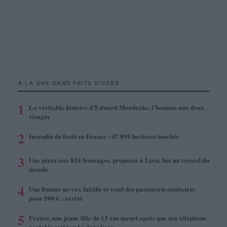
À LA UNE DANS FAITS DIVERS
1
La véritable histoire d’Edward Mordrake, l’homme aux deux
visages
2
Incendie de forêt en France : 47 895 hectares touchés
3
Une pizza aux 834 fromages, préparée à Lyon, bat un record du
monde
4
Une femme no vax falsifie et vend des passeports sanitaires
pour 500 € : arrêté
5
France, une jeune fille de 13 ans meurt après que son téléphone
portable soit tombé dans l’eau