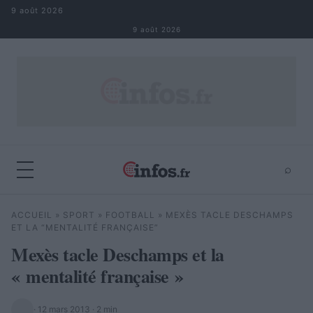
Aller au contenu
9 août 2026
9 août 2026
⌕
×
⌕
ACCUEIL
»
SPORT
»
FOOTBALL
»
MEXÈS TACLE DESCHAMPS
Rechercher
ET LA “MENTALITÉ FRANÇAISE”
Mexès tacle Deschamps et la
« mentalité française »
·
12 mars 2013
· 2 min