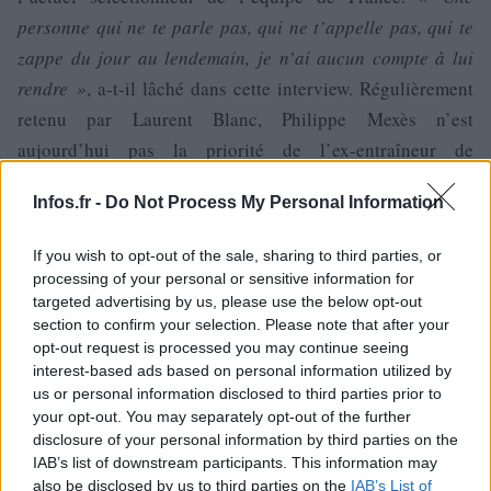
personne qui ne te parle pas, qui ne t’appelle pas, qui te
zappe du jour au lendemain, je n’ai aucun compte à lui
rendre »
, a-t-il lâché dans cette interview. Régulièrement
retenu par Laurent Blanc, Philippe Mexès n’est
aujourd’hui pas la priorité de l’ex-entraîneur de
l’Olympique de Marseille.
Infos.fr -
Do Not Process My Personal Information
Plus globalement, le joueur de l’AC Milan s’est montré
If you wish to opt-out of the sale, sharing to third parties, or
agacé quant à l’image que les gens ont de lui, notamment
processing of your personal or sensitive information for
en ce qui concerne son hygiène de vie.
«
On va dire que je
targeted advertising by us, please use the below opt-out
suis un gros porc, que je suis gras, que je ne fais que
section to confirm your selection. Please note that after your
opt-out request is processed you may continue seeing
manger, que je n’avance plus. Il suffit, en plus, que je fasse
interest-based ads based on personal information utilized by
un mauvais match et on va dire que je ne sers plus à rien.
us or personal information disclosed to third parties prior to
Puis tu ressors un gros match contre le Brésil, ou autre, et
your opt-out. You may separately opt-out of the further
disclosure of your personal information by third parties on the
là on va dire que tu es le meilleur défenseur du monde, que
IAB’s list of downstream participants. This information may
tu dois devenir capitaine (…) C’est la mentalité française.
also be disclosed by us to third parties on the
IAB’s List of