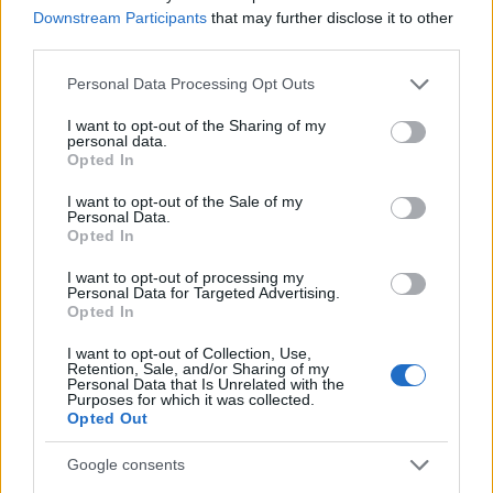
Elle est un peu bizarre. »
Désireux de retrouver les Bleus,
Downstream Participants
that may further disclose it to other
third parties.
Philippe Mexès fait tout sur le terrain pour y parvenir.
Mais il n’est pas dit que ses déclarations soient d’une
Please note that this website/app uses one or more Google
Personal Data Processing Opt Outs
services and may gather and store information including but
grande utilité pour parvenir à ses fins.
not limited to your visit or usage behaviour. You may click to
I want to opt-out of the Sharing of my
personal data.
grant or deny consent to Google and its third-party tags to
Opted In
use your data for below specified purposes in below Google
consent section.
I want to opt-out of the Sale of my
AUTEUR
Personal Data.
Opted In
I want to opt-out of processing my
Personal Data for Targeted Advertising.
Opted In
I want to opt-out of Collection, Use,
Retention, Sale, and/or Sharing of my
Personal Data that Is Unrelated with the
Purposes for which it was collected.
Opted Out
Google consents