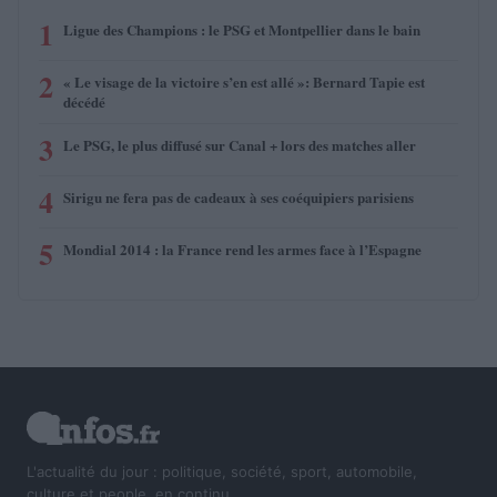
1
Ligue des Champions : le PSG et Montpellier dans le bain
2
« Le visage de la victoire s’en est allé »: Bernard Tapie est
décédé
3
Le PSG, le plus diffusé sur Canal + lors des matches aller
4
Sirigu ne fera pas de cadeaux à ses coéquipiers parisiens
5
Mondial 2014 : la France rend les armes face à l’Espagne
L'actualité du jour : politique, société, sport, automobile,
culture et people, en continu.