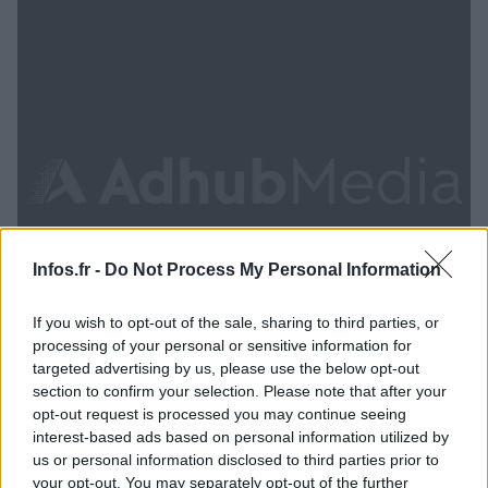
Infos.fr -
Do Not Process My Personal Information
If you wish to opt-out of the sale, sharing to third parties, or
processing of your personal or sensitive information for
targeted advertising by us, please use the below opt-out
section to confirm your selection. Please note that after your
opt-out request is processed you may continue seeing
Découvrez le programme des Bleus avant la Coupe
interest-based ads based on personal information utilized by
du monde 2014
us or personal information disclosed to third parties prior to
your opt-out. You may separately opt-out of the further
· 14 Jan 2014