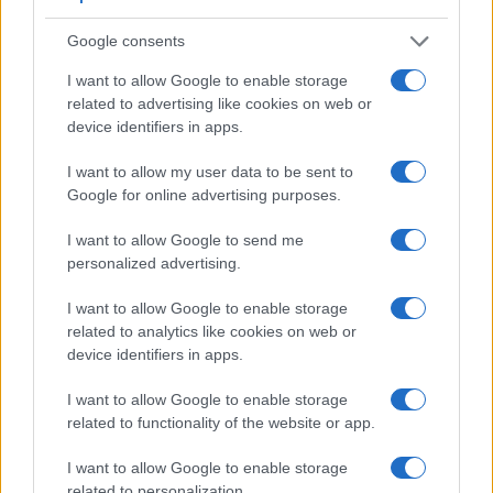
Google consents
I want to allow Google to enable storage
related to advertising like cookies on web or
device identifiers in apps.
I want to allow my user data to be sent to
Google for online advertising purposes.
I want to allow Google to send me
personalized advertising.
I want to allow Google to enable storage
related to analytics like cookies on web or
Pour Deschamps, la France ne sera pas favorite à
device identifiers in apps.
la Coupe du monde
I want to allow Google to enable storage
· 18 Déc 2013
related to functionality of the website or app.
FOOTBALL
I want to allow Google to enable storage
related to personalization.