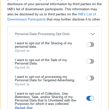
disclosure of your personal information by third parties on the
IAB’s list of downstream participants. This information may
FOOTBALL
also be disclosed by us to third parties on the
IAB’s List of
Downstream Participants
that may further disclose it to other
third parties.
Please note that this website/app uses one or more Google
Personal Data Processing Opt Outs
services and may gather and store information including but
not limited to your visit or usage behaviour. You may click to
I want to opt-out of the Sharing of my
personal data.
grant or deny consent to Google and its third-party tags to
Opted In
use your data for below specified purposes in below Google
consent section.
I want to opt-out of the Sale of my
Les Bleus participeront aux éliminatoires de l’Euro
Personal Data.
2016… pour du beurre
Opted In
· 20 Déc 2013
I want to opt-out of processing my
Personal Data for Targeted Advertising.
Opted In
FOOTBALL
I want to opt-out of Collection, Use,
Retention, Sale, and/or Sharing of my
Personal Data that Is Unrelated with the
Purposes for which it was collected.
Opted Out