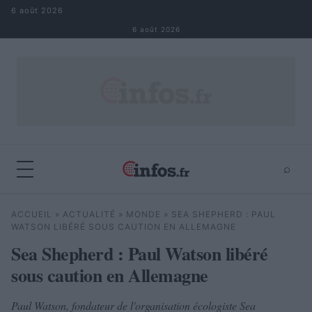
Aller au contenu
6 août 2026
6 août 2026
⌕
×
⌕
ACCUEIL
»
ACTUALITÉ
»
MONDE
»
SEA SHEPHERD : PAUL
Rechercher
WATSON LIBÉRÉ SOUS CAUTION EN ALLEMAGNE
Sea Shepherd : Paul Watson libéré
sous caution en Allemagne
Paul Watson, fondateur de l'organisation écologiste Sea