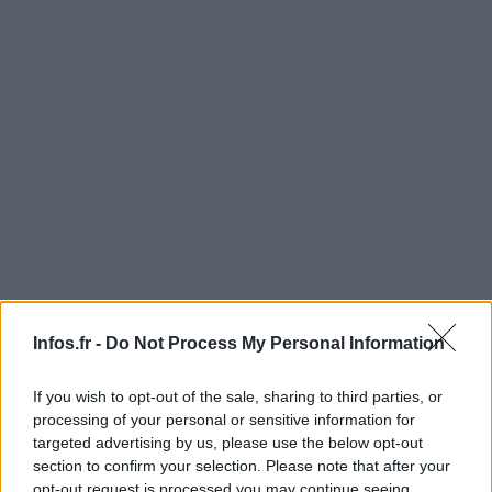
Infos.fr -
Do Not Process My Personal Information
Paul Watson a été libéré contre une caution de 250 000
euros et se trouve dans l’obligation de rester sur le
If you wish to opt-out of the sale, sharing to third parties, or
territoire allemand le temps que la justice examine sa
processing of your personal or sensitive information for
demande d’extradition pour être jugé au Costa Rica.
targeted advertising by us, please use the below opt-out
section to confirm your selection. Please note that after your
opt-out request is processed you may continue seeing