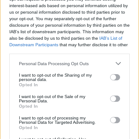
L’organisation , créée en 1977 à la suite d’une scission
interest-based ads based on personal information utilized by
avec Greenpeace, est notamment réputée pour ses actions
us or personal information disclosed to third parties prior to
coups de poing à l’encontre des baleiniers japonais qui
your opt-out. You may separately opt-out of the further
chaque année partent pêcher dans les sanctuaires à
disclosure of your personal information by third parties on the
IAB’s list of downstream participants. This information may
baleines situés dans les mers australes. Le Japon est un des
also be disclosed by us to third parties on the
IAB’s List of
rares pays, avec la Norvège, à n’avoir pas signé la
Downstream Participants
that may further disclose it to other
Convention internationale pour la réglementation de la
third parties.
chasse à la baleine (CIRCB) sous couvert de recherche
Please note that this website/app uses one or more Google
Personal Data Processing Opt Outs
scientifique.
services and may gather and store information including but
not limited to your visit or usage behaviour. You may click to
I want to opt-out of the Sharing of my
personal data.
grant or deny consent to Google and its third-party tags to
Opted In
use your data for below specified purposes in below Google
consent section.
AUTEUR
I want to opt-out of the Sale of my
Personal Data.
Opted In
I want to opt-out of processing my
Personal Data for Targeted Advertising.
Opted In