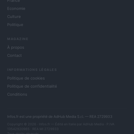
France
Economie
Culture
Politique
MAGAZINE
À propos
Contact
INFORMATIONS LÉGALES
Politique de cookies
Politique de confidentialité
Conditions
Infos.fr est une propriété de AdHub Media S.r.l. — REA 2729933
Copyright © 2026 · Infos.fr — Édité en Italie par
AdHub Media
· P.IVA
13542920965 · REA MI 2729933
Tous droits réservés