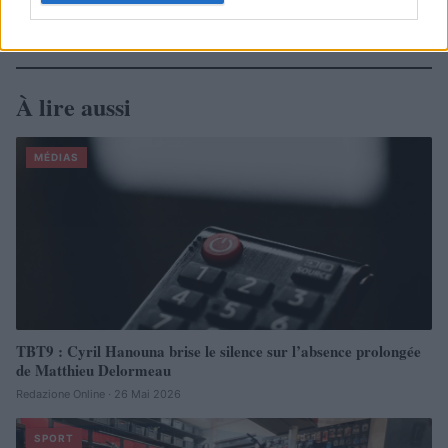
À lire aussi
MÉDIAS
TBT9 : Cyril Hanouna brise le silence sur l’absence prolongée
de Matthieu Delormeau
Redazione Online · 26 Mai 2026
SPORT