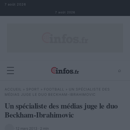
Aller au contenu
7 août 2026
7 août 2026
⌕
×
⌕
ACCUEIL
»
SPORT
»
FOOTBALL
»
UN SPÉCIALISTE DES
Rechercher
MÉDIAS JUGE LE DUO BECKHAM-IBRAHIMOVIC
Un spécialiste des médias juge le duo
Beckham-Ibrahimovic
·
12 mars 2013
· 2 min