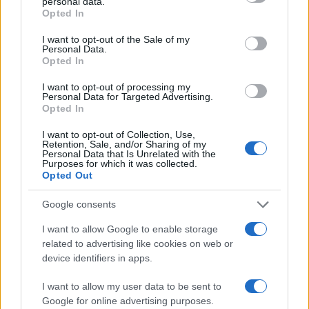
personal data.
grant or deny consent to Google and its third-party tags to
Opted In
use your data for below specified purposes in below Google
Mais pourquoi Zlatan Ibrahimovic, pourtant plus décisif,
consent section.
I want to opt-out of the Sale of my
ne parvient-il pas à concurrencer son coéquipier ?
Personal Data.
Opted In
«
Zlatan est un très bon joueur, donc il a un vrai impact
auprès des fans de football. Mais ce n’est pas une star. Il
I want to opt-out of processing my
Personal Data for Targeted Advertising.
ne passe pas les barrières de la presse people. Il est moins
Opted In
beau que Beckham, un peu plus violent et pas forcément
I want to opt-out of Collection, Use,
aimable sur le terrain. »
En revanche, pour Bailly, la
Retention, Sale, and/or Sharing of my
Personal Data that Is Unrelated with the
différence du profil entre les deux joueurs, le premier à son
Purposes for which it was collected.
Opted Out
aise sur le terrain, l’autre en dehors, offre au club parisien
une complémentarité lui permettant de l’emporter sur tous
Google consents
les fronts :
«
Pour entretenir le jeu médiatique, le PSG a
I want to allow Google to enable storage
peut-être intérêt à miser sur ce couple avec le good cop et
related to advertising like cookies on web or
device identifiers in apps.
le bad cop. »
I want to allow my user data to be sent to
Google for online advertising purposes.