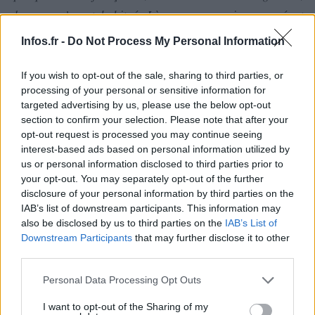
donc on s’y est habitué. Là, on a vu arriver un géant
médiatique. Il est beau, sympathique et ne dit jamais un
Infos.fr -
Do Not Process My Personal Information
mot plus haut que l’autre. On peut vraiment construire une
histoire autour de lui. »
If you wish to opt-out of the sale, sharing to third parties, or
processing of your personal or sensitive information for
targeted advertising by us, please use the below opt-out
section to confirm your selection. Please note that after your
opt-out request is processed you may continue seeing
interest-based ads based on personal information utilized by
us or personal information disclosed to third parties prior to
your opt-out. You may separately opt-out of the further
disclosure of your personal information by third parties on the
IAB’s list of downstream participants. This information may
also be disclosed by us to third parties on the
IAB’s List of
Downstream Participants
that may further disclose it to other
third parties.
Please note that this website/app uses one or more Google
Personal Data Processing Opt Outs
services and may gather and store information including but
not limited to your visit or usage behaviour. You may click to
I want to opt-out of the Sharing of my