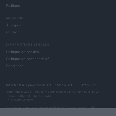
Politique
MAGAZINE
À propos
Contact
INFORMATIONS LÉGALES
Politique de cookies
Politique de confidentialité
Conditions
Infos.fr est une propriété de AdHub Media S.r.l. — REA 2729933
Copyright © 2026 · Infos.fr — Édité en Italie par
AdHub Media
· P.IVA
13542920965 · REA MI 2729933
Tous droits réservés
Les contenus sont sélectionnés par la rédaction avec l'aide d'outils
numériques et réalisés en collaboration avec des auteurs indépendants.