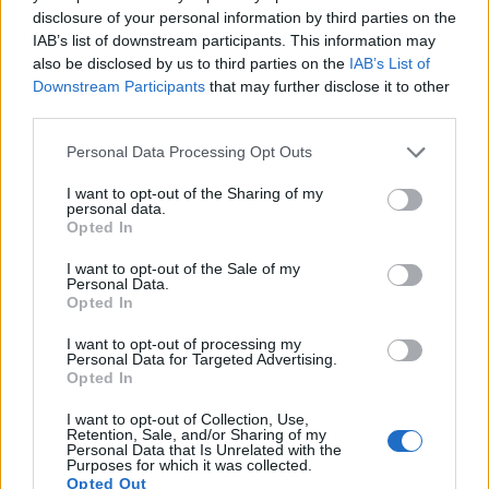
disclosure of your personal information by third parties on the
IAB’s list of downstream participants. This information may
also be disclosed by us to third parties on the
IAB’s List of
Downstream Participants
that may further disclose it to other
third parties.
Please note that this website/app uses one or more Google
Personal Data Processing Opt Outs
services and may gather and store information including but
not limited to your visit or usage behaviour. You may click to
I want to opt-out of the Sharing of my
L’iPhone 7 ne sortirait qu’en mars 2016 avec une
personal data.
grant or deny consent to Google and its third-party tags to
Apple Watch
Opted In
use your data for below specified purposes in below Google
· 19 Juin 2015
consent section.
I want to opt-out of the Sale of my
Personal Data.
Opted In
IPHONE 7
I want to opt-out of processing my
Personal Data for Targeted Advertising.
Opted In
I want to opt-out of Collection, Use,
Retention, Sale, and/or Sharing of my
Personal Data that Is Unrelated with the
Purposes for which it was collected.
Opted Out