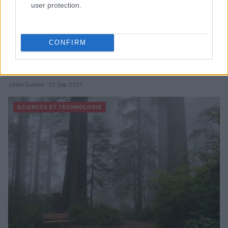
user protection.
Des abeilles attaquent une colonie de manchots
menacés en Afrique du Sud : 63 morts
CONFIRM
Un essaim d'abeilles attaque et tue soixante-trois pingouins menacés
d'extinction en Afrique du Sud, près du Cap, a annoncé un groupe
environnemental.
Julien Durand · 20 Sep 2021
SCIENCES ET TECHNOLOGIE