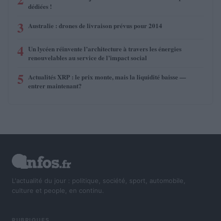
dédiées !
3
Australie : drones de livraison prévus pour 2014
4
Un lycéen réinvente l’architecture à travers les énergies
renouvelables au service de l’impact social
5
Actualités XRP : le prix monte, mais la liquidité baisse —
entrer maintenant?
L'actualité du jour : politique, société, sport, automobile,
culture et people, en continu.
RUBRIQUES