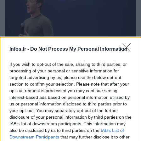
Facebook et Instagram, whatsapp et Messenger
Infos.fr -
Do Not Process My Personal Information
sont en panne
En fin d'après-midi, lundi 4 octobre 2021, une panne de Facebook,
If you wish to opt-out of the sale, sharing to third parties, or
Instagram et Whatsapp a débuté. L'incident semble avoir des
processing of your personal or sensitive information for
répercussions mondiales.
targeted advertising by us, please use the below opt-out
section to confirm your selection. Please note that after your
Julien Durand · 4 Oct 2021
opt-out request is processed you may continue seeing
interest-based ads based on personal information utilized by
SCIENCES ET TECHNOLOGIE
us or personal information disclosed to third parties prior to
your opt-out. You may separately opt-out of the further
disclosure of your personal information by third parties on the
IAB’s list of downstream participants. This information may
also be disclosed by us to third parties on the
IAB’s List of
Downstream Participants
that may further disclose it to other