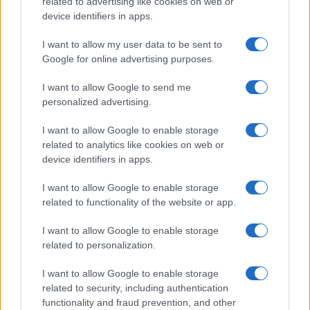
related to advertising like cookies on web or
device identifiers in apps.
I want to allow my user data to be sent to
Google for online advertising purposes.
Smartphones : l’UE veut imposer un Chargeur
universel, Apple s’y oppose
I want to allow Google to send me
"Les chargeurs utilisés variaient en fonction du fabricant et du modèle, et
personalized advertising.
plus de 30 types de chargeurs différents étaient disponibles sur…
I want to allow Google to enable storage
Oreste Eclesiaste · 24 Sep 2021
related to analytics like cookies on web or
device identifiers in apps.
SCIENCES ET TECHNOLOGIE
I want to allow Google to enable storage
related to functionality of the website or app.
I want to allow Google to enable storage
related to personalization.
I want to allow Google to enable storage
related to security, including authentication
functionality and fraud prevention, and other