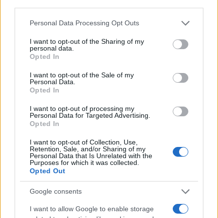
third parties.
Please note that this website/app uses one or more Google
Personal Data Processing Opt Outs
services and may gather and store information including but
not limited to your visit or usage behaviour. You may click to
I want to opt-out of the Sharing of my
Fridays for future : 50 000 personnes à Milan avec
personal data.
grant or deny consent to Google and its third-party tags to
Opted In
Greta Thunberg
use your data for below specified purposes in below Google
consent section.
Les jeunes appellent à une action rapide pour régler la crise climatique,
I want to opt-out of the Sale of my
Personal Data.
un mois avant la conférence COP26 à Glasgow.
Opted In
Infos Rédaction · 1 Oct 2021
I want to opt-out of processing my
Personal Data for Targeted Advertising.
SCIENCES ET TECHNOLOGIE
Opted In
I want to opt-out of Collection, Use,
Retention, Sale, and/or Sharing of my
Personal Data that Is Unrelated with the
Purposes for which it was collected.
Opted Out
Google consents
I want to allow Google to enable storage