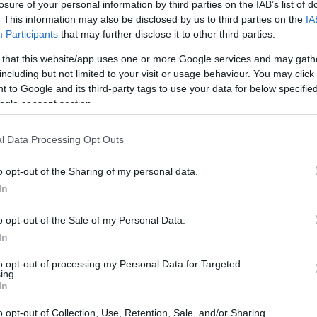
losure of your personal information by third parties on the IAB’s list of
. This information may also be disclosed by us to third parties on the
IA
Participants
that may further disclose it to other third parties.
 that this website/app uses one or more Google services and may gath
Réformes des retraites : l’éventuelle hausse
including but not limited to your visit or usage behaviour. You may click 
 to Google and its third-party tags to use your data for below specifi
de la CSG se confirme
ogle consent section.
l Data Processing Opt Outs
o opt-out of the Sharing of my personal data.
In
hi
· 20 Août 2013
o opt-out of the Sale of my Personal Data.
In
ACTUALITÉ
to opt-out of processing my Personal Data for Targeted
ing.
In
o opt-out of Collection, Use, Retention, Sale, and/or Sharing