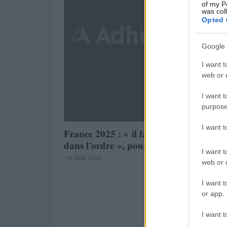
of my P
was col
Opted 
Google 
I want t
web or d
I want t
purpose
I want 
France 2025 : « il faut mettre les choses
dans l’ordre », pour Mariton
I want t
· 19 Août 2013
web or d
I want t
or app.
I want t