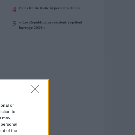
4
Paris limite trafic hypercentre lundi
5
« Les Républicains résistent, rejettent
barrage 2024 »
sonal or
ection to
ou may
 personal
out of the