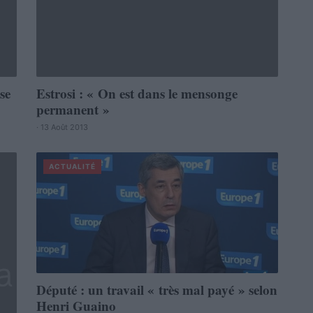
se
Estrosi : « On est dans le mensonge
permanent »
· 13 Août 2013
ACTUALITÉ
Député : un travail « très mal payé » selon
Henri Guaino