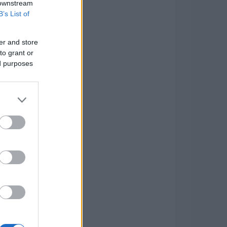
 downstream
B’s List of
er and store
to grant or
ed purposes