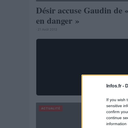
Désir accuse Gaudin de «
en danger »
· 21 Août 2013
Infos.fr -
D
If you wish 
sensitive in
ACTUALITÉ
confirm you
continue se
information 