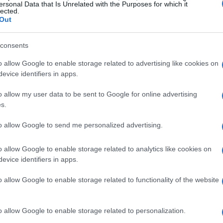
ersonal Data that Is Unrelated with the Purposes for which it
lected.
Out
consents
o allow Google to enable storage related to advertising like cookies on
evice identifiers in apps.
o allow my user data to be sent to Google for online advertising
s.
to allow Google to send me personalized advertising.
Retraites : Le Guen contre une hausse de
la CSG
o allow Google to enable storage related to analytics like cookies on
· 16 Août 2013
evice identifiers in apps.
o allow Google to enable storage related to functionality of the website
o allow Google to enable storage related to personalization.