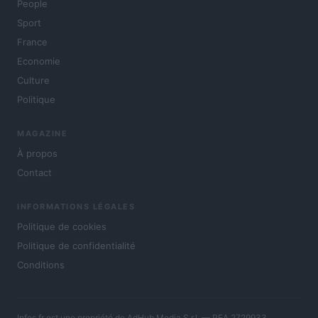
People
Sport
France
Economie
Culture
Politique
MAGAZINE
À propos
Contact
INFORMATIONS LÉGALES
Politique de cookies
Politique de confidentialité
Conditions
Infos.fr est une propriété de AdHub Media S.r.l. — REA 2729933