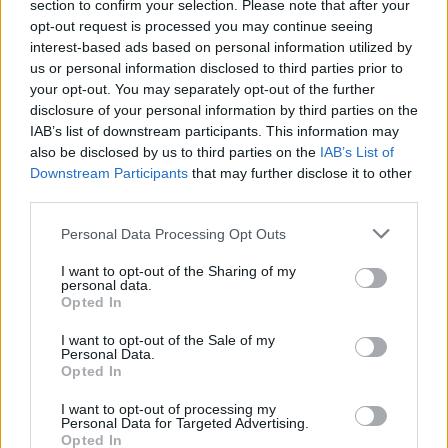
section to confirm your selection. Please note that after your
monsieur Valls a dérapé. »
opt-out request is processed you may continue seeing
interest-based ads based on personal information utilized by
us or personal information disclosed to third parties prior to
your opt-out. You may separately opt-out of the further
disclosure of your personal information by third parties on the
IAB’s list of downstream participants. This information may
also be disclosed by us to third parties on the
IAB’s List of
Downstream Participants
that may further disclose it to other
third parties.
Please note that this website/app uses one or more Google
Personal Data Processing Opt Outs
services and may gather and store information including but
not limited to your visit or usage behaviour. You may click to
I want to opt-out of the Sharing of my
personal data.
grant or deny consent to Google and its third-party tags to
Opted In
use your data for below specified purposes in below Google
consent section.
I want to opt-out of the Sale of my
Personal Data.
Opted In
I want to opt-out of processing my
Personal Data for Targeted Advertising.
AUTEUR
Opted In