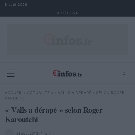
Aller au contenu
8 août 2026
8 août 2026
⌕
×
⌕
ACCUEIL
»
ACTUALITÉ
»
« VALLS A DÉRAPÉ » SELON ROGER
Rechercher
KAROUTCHI
« Valls a dérapé » selon Roger
Karoutchi
·
21 août 2013
· 1 min