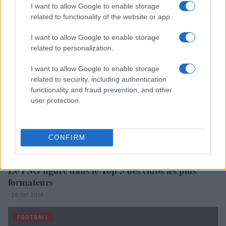
I want to allow Google to enable storage
PSG : Zlatan Ibrahimovic juge ses chances de
related to functionality of the website or app.
remporter le Ballon d’Or
I want to allow Google to enable storage
· 29 Oct 2014
related to personalization.
FOOTBALL
I want to allow Google to enable storage
related to security, including authentication
functionality and fraud prevention, and other
user protection.
CONFIRM
Le PSG figure dans le Top 5 des clubs les plus
formateurs
· 28 Oct 2014
FOOTBALL