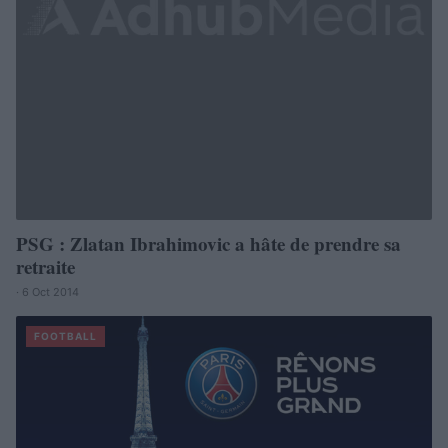
PSG : Zlatan Ibrahimovic a hâte de prendre sa
retraite
· 6 Oct 2014
FOOTBALL