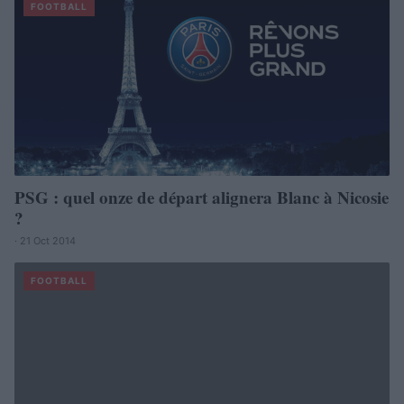
FOOTBALL
PSG : quel onze de départ alignera Blanc à Nicosie
?
· 21 Oct 2014
FOOTBALL