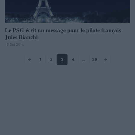
Le PSG écrit un message pour le pilote français
Jules Bianchi
· 6 Oct 2014
←
1
2
3
4
…
29
→