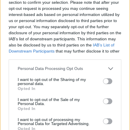
section to confirm your selection. Please note that after your
opt-out request is processed you may continue seeing
interest-based ads based on personal information utilized by
us or personal information disclosed to third parties prior to
your opt-out. You may separately opt-out of the further
Zlatan Ibrahimovic va-t-il disputer le Clasico
disclosure of your personal information by third parties on the
contre l’OM ?
IAB’s list of downstream participants. This information may
also be disclosed by us to third parties on the
IAB’s List of
· 7 Nov 2014
Downstream Participants
that may further disclose it to other
third parties.
FOOTBALL
Please note that this website/app uses one or more Google
Personal Data Processing Opt Outs
services and may gather and store information including but
not limited to your visit or usage behaviour. You may click to
I want to opt-out of the Sharing of my
personal data.
grant or deny consent to Google and its third-party tags to
Opted In
use your data for below specified purposes in below Google
consent section.
I want to opt-out of the Sale of my
Personal Data.
Opted In
I want to opt-out of processing my
Une joueuse du PSG critique le président Nasser
Personal Data for Targeted Advertising.
Al-Khelaïfi
Opted In