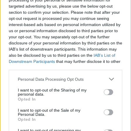
processing of your personal or sensitive information for
targeted advertising by us, please use the below opt-out
section to confirm your selection. Please note that after your
opt-out request is processed you may continue seeing
interest-based ads based on personal information utilized by
us or personal information disclosed to third parties prior to
your opt-out. You may separately opt-out of the further
disclosure of your personal information by third parties on the
IAB’s list of downstream participants. This information may
also be disclosed by us to third parties on the
IAB’s List of
Downstream Participants
that may further disclose it to other
third parties.
Please note that this website/app uses one or more Google
Personal Data Processing Opt Outs
services and may gather and store information including but
not limited to your visit or usage behaviour. You may click to
I want to opt-out of the Sharing of my
personal data.
grant or deny consent to Google and its third-party tags to
Il avait aussi manqué plusieurs émissions après avoir été
Opted In
use your data for below specified purposes in below Google
impliqué dans une rixe avec un chauffeur VTC.
consent section.
I want to opt-out of the Sale of my
Personal Data.
Opted In
De son côté, Matthieu Delormeau a donné sa propre
version. Invité sur Fun Radio Belgique, il a balayé
I want to opt-out of processing my