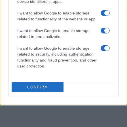
device identifiers in apps.
Delormeau franchira le seuil du plateau de W9 avant la fin
I want to allow Google to enable storage
de la saison… et dans quel état d’esprit.
related to functionality of the website or app.
I want to allow Google to enable storage
related to personalization.
I want to allow Google to enable storage
related to security, including authentication
functionality and fraud prevention, and other
user protection.
CONFIRM