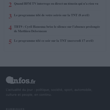
2
Quand BFM TV interroge en direct un témoin qui n’a rien vu
3
Le programme télé de votre soirée sur la TNT (8 avril)
4
TBT9 : Cyril Hanouna brise le silence sur l’absence prolongée
de Matthieu Delormeau
5
Le programme télé ce soir sur la TNT (mercredi 17 avril)
L'actualité du jour : politique, société, sport, automobile,
culture et people, en continu.
RUBRIQUES