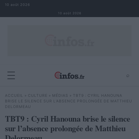
Aller au contenu
10 août 2026
10 août 2026
⌕
×
⌕
ACCUEIL
»
CULTURE
»
MÉDIAS
»
TBT9 : CYRIL HANOUNA
Rechercher
BRISE LE SILENCE SUR L’ABSENCE PROLONGÉE DE MATTHIEU
DELORMEAU
TBT9 : Cyril Hanouna brise le silence
sur l’absence prolongée de Matthieu
Delormeau