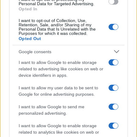
Personal Data for Targeted Advertising.
l’incident d’un revers de main : « On s’est engueulés dix
Opted In
minutes parce que le taxi était en retard, point barre. Je
I want to opt-out of Collection, Use,
l’embrasse, il s’appelle Amaury. » Il a fermement démenti
Retention, Sale, and/or Sharing of my
Personal Data that Is Unrelated with the
tout problème avec Hanouna : « C’est complètement faux,
Purposes for which it was collected.
Opted Out
on est potes avec Cyril. » Il a ajouté qu’il pouvait « faire
l’émission demain » s’il le voulait, et que son absence
Google consents
s’expliquait avant tout par sa tournée de promotion pour
I want to allow Google to enable storage
son livre Addictions.
related to advertising like cookies on web or
device identifiers in apps.
Quelle date de retour pour le chroniqueur ?
I want to allow my user data to be sent to
Google for online advertising purposes.
Cyril Hanouna s’est voulu rassurant sur ce point : « On
n’arrête pas de l’appeler pour qu’il revienne. Il va revenir
I want to allow Google to send me
dans l’émission quand il veut. » Avant de tempérer : «
personalized advertising.
Matthieu reviendra, on ne sait pas quand. »
I want to allow Google to enable storage
related to analytics like cookies on web or
La porte est donc ouverte. Reste à savoir si Matthieu