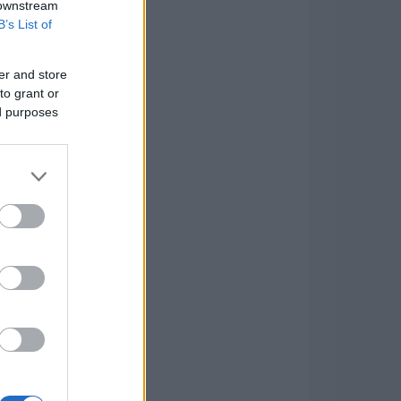
 downstream
B’s List of
er and store
to grant or
ed purposes