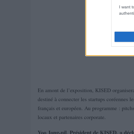
I want t
authenti
En amont de l’exposition, KISED organiser
destiné à connecter les startups coréennes l
français et européen. Au programme : pitchs 
locaux et partenaires corporate.
Yoo Jong-pil, Président de KISED, a décl