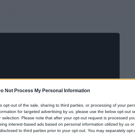
o Not Process My Personal Information
urship Development (
KISED
), agence publique relevant
to opt-out of the sale, sharing to third parties, or processing of your per
K-Startup Pavilion
du Sud, organise le
lors de
formation for targeted advertising by us, please use the below opt-out s
r selection. Please note that after your opt-out request is processed y
 au 20 juin 2026.
eing interest-based ads based on personal information utilized by us or
disclosed to third parties prior to your opt-out. You may separately opt-