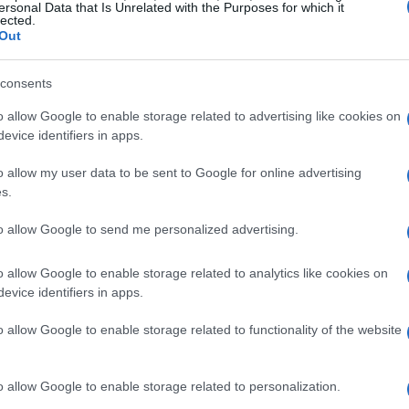
ersaire de VivaTech
et coïncide avec le 140ᵉ
ersonal Data that Is Unrelated with the Purposes for which it
lected.
tre la Corée et la France — une occasion symbolique de
Out
tion entre les deux pays.
consents
coréennes innovantes
, présentant leurs technologies
o allow Google to enable storage related to advertising like cookies on
ificielle et transformation numérique, technologies
evice identifiers in apps.
io-santé et bien-être, ainsi que contenu et impact social.
o allow my user data to be sent to Google for online advertising
s.
été sélectionnées dans le cadre du programme officiel
Top 30 mondial
to allow Google to send me personalized advertising.
figure parmi le
. Ce programme met
gie pour relever les grands défis environnementaux,
o allow Google to enable storage related to analytics like cookies on
evice identifiers in apps.
o allow Google to enable storage related to functionality of the website
o allow Google to enable storage related to personalization.