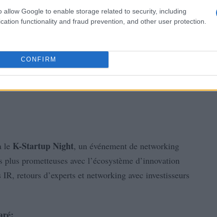
o allow Google to enable storage related to security, including
cation functionality and fraud prevention, and other user protection.
CONFIRM
K-Startup Night
a le
, un événement de networking
es plus prometteuses avec l’écosystème d’innovation
IR, retours d’experts et networking avec investisseurs
aré: