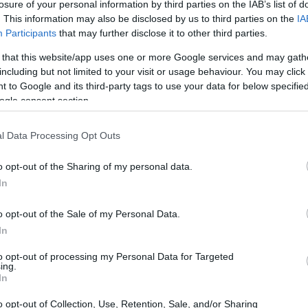
losure of your personal information by third parties on the IAB’s list of
. This information may also be disclosed by us to third parties on the
IA
Participants
that may further disclose it to other third parties.
 that this website/app uses one or more Google services and may gath
including but not limited to your visit or usage behaviour. You may click 
 to Google and its third-party tags to use your data for below specifi
ogle consent section.
l Data Processing Opt Outs
o opt-out of the Sharing of my personal data.
In
o opt-out of the Sale of my Personal Data.
In
to opt-out of processing my Personal Data for Targeted
 européens consacrés aux startups et à la technologie,
ing.
In
mondiales, investisseurs, institutions publiques et
o opt-out of Collection, Use, Retention, Sale, and/or Sharing