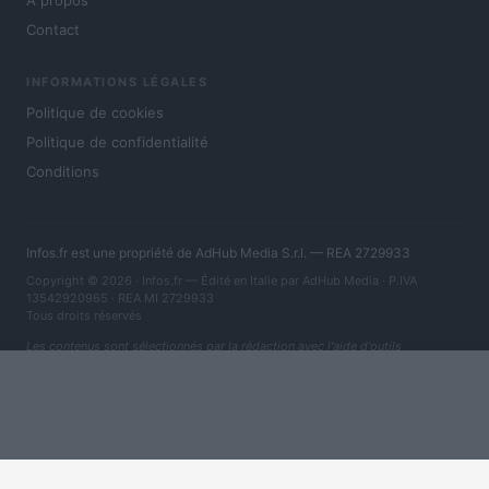
À propos
Contact
INFORMATIONS LÉGALES
Politique de cookies
Politique de confidentialité
Conditions
Infos.fr est une propriété de AdHub Media S.r.l. — REA 2729933
Copyright © 2026 · Infos.fr — Édité en Italie par
AdHub Media
· P.IVA
13542920965 · REA MI 2729933
Tous droits réservés
Les contenus sont sélectionnés par la rédaction avec l'aide d'outils
numériques et réalisés en collaboration avec des auteurs indépendants.