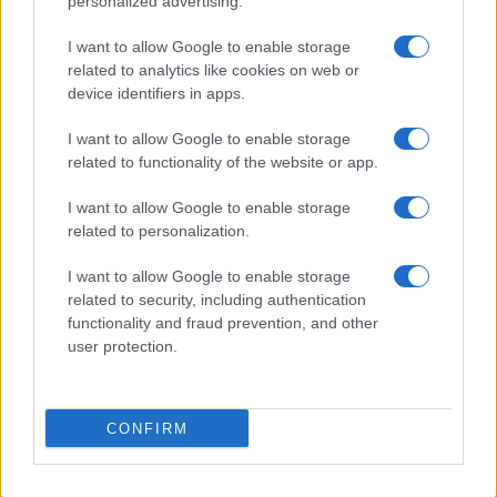
personalized advertising.
AUTOMOBILE
I want to allow Google to enable storage
related to analytics like cookies on web or
device identifiers in apps.
I want to allow Google to enable storage
related to functionality of the website or app.
I want to allow Google to enable storage
related to personalization.
I want to allow Google to enable storage
Réparations automobiles 2025: le guide malin pour réduire la
related to security, including authentication
facture
functionality and fraud prevention, and other
Infos Rédaction · 27 Août 2025
user protection.
AUTOMOBILE
CONFIRM