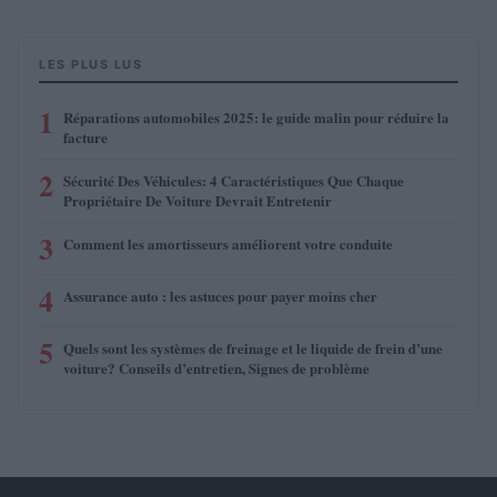
LES PLUS LUS
1
Réparations automobiles 2025: le guide malin pour réduire la
facture
2
Sécurité Des Véhicules: 4 Caractéristiques Que Chaque
Propriétaire De Voiture Devrait Entretenir
3
Comment les amortisseurs améliorent votre conduite
4
Assurance auto : les astuces pour payer moins cher
5
Quels sont les systèmes de freinage et le liquide de frein d’une
voiture? Conseils d’entretien, Signes de problème