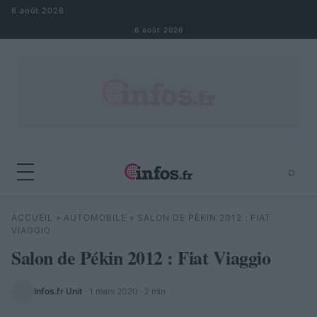
Aller au contenu
6 août 2026
6 août 2026
⌕
×
⌕
ACCUEIL
»
AUTOMOBILE
»
SALON DE PÉKIN 2012 : FIAT
Rechercher
VIAGGIO
Salon de Pékin 2012 : Fiat Viaggio
Infos.fr Unit
·
1 mars 2020
· 2 min