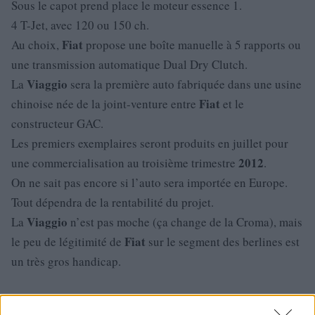
Sous le capot prend place le moteur essence 1.
4 T-Jet, avec 120 ou 150 ch.
Fiat
Au choix,
propose une boîte manuelle à 5 rapports ou
une transmission automatique Dual Dry Clutch.
Viaggio
La
sera la première auto fabriquée dans une usine
Fiat
chinoise née de la joint-venture entre
et le
constructeur GAC.
Les premiers exemplaires seront produits en juillet pour
2012
une commercialisation au troisième trimestre
.
On ne sait pas encore si l’auto sera importée en Europe.
Tout dépendra de la rentabilité du projet.
Viaggio
La
n’est pas moche (ça change de la Croma), mais
Fiat
le peu de légitimité de
sur le segment des berlines est
un très gros handicap.