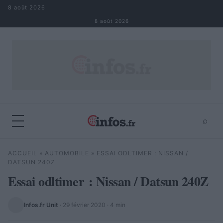
Aller au contenu
8 août 2026
8 août 2026
⌕
×
⌕
ACCUEIL
»
AUTOMOBILE
»
ESSAI ODLTIMER : NISSAN /
Rechercher
DATSUN 240Z
Essai odltimer : Nissan / Datsun 240Z
Infos.fr Unit
·
29 février 2020
· 4 min