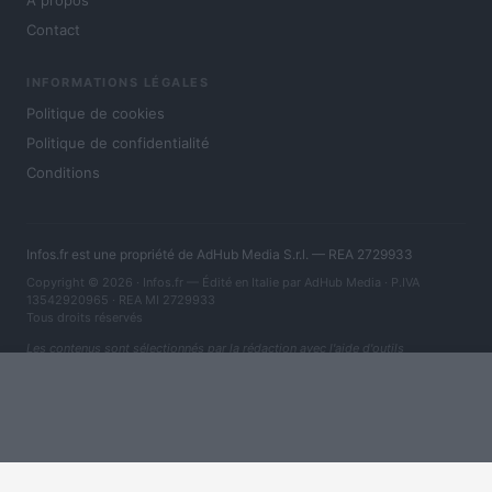
À propos
Contact
INFORMATIONS LÉGALES
Politique de cookies
Politique de confidentialité
Conditions
Infos.fr est une propriété de AdHub Media S.r.l. — REA 2729933
Copyright © 2026 · Infos.fr — Édité en Italie par
AdHub Media
· P.IVA
13542920965 · REA MI 2729933
Tous droits réservés
Les contenus sont sélectionnés par la rédaction avec l'aide d'outils
numériques et réalisés en collaboration avec des auteurs indépendants.