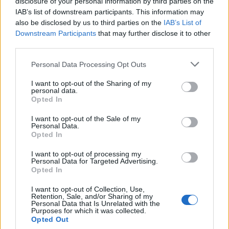
disclosure of your personal information by third parties on the
circulation moderne car celui qui est devant vous possède
IAB’s list of downstream participants. This information may
une distance d’arrêt nettement plus courte.
also be disclosed by us to third parties on the
IAB’s List of
Conclusion : plaisir avant toutUne auto ancienne, c’est
Downstream Participants
that may further disclose it to other
third parties.
une auto qui vit.
Elle danse, elle est parfois un peu caractérielle et elle sait
Please note that this website/app uses one or more Google
Personal Data Processing Opt Outs
services and may gather and store information including but
chanter.
not limited to your visit or usage behaviour. You may click to
I want to opt-out of the Sharing of my
Jamais avare, c’est tout l’inverse des autos modernes bien
personal data.
grant or deny consent to Google and its third-party tags to
Opted In
trop policées.
use your data for below specified purposes in below Google
consent section.
Moins sportive qu’elle n’y paraît et pas au niveau d’une
I want to opt-out of the Sale of my
Personal Data.
240Z
911, cette
connaîtra malgré tout un très gros succès
Opted In
Nissan
avec plus de 500 000 exemplaires, là où
I want to opt-out of processing my
n’imaginait pas en vendre plus de 150 000 grâce à son
Personal Data for Targeted Advertising.
Opted In
côté attachant et sa ligne séduisante.
Nissan
240Z
I want to opt-out of Collection, Use,
Retention, Sale, and/or Sharing of my
Personal Data that Is Unrelated with the
Purposes for which it was collected.
Opted Out