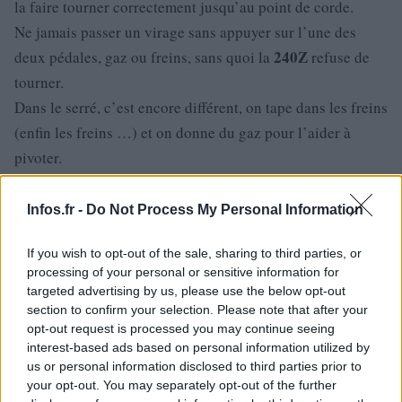
la faire tourner correctement jusqu’au point de corde.
Ne jamais passer un virage sans appuyer sur l’une des
240Z
deux pédales, gaz ou freins, sans quoi la
refuse de
tourner.
Dans le serré, c’est encore différent, on tape dans les freins
(enfin les freins …) et on donne du gaz pour l’aider à
pivoter.
Bref, c’est une ancienne mais une fois tout cela bien
intégrer, on va vite et même plutôt vite.
Infos.fr -
Do Not Process My Personal Information
Il convient de bien anticiper ses manœuvres.
If you wish to opt-out of the sale, sharing to third parties, or
Un freinage et une prière.
processing of your personal or sensitive information for
Et oui, finalement ce qui choque le plus au volant d’une
targeted advertising by us, please use the below opt-out
ancienne, c’est bien le freinage ! Mais comment nos pères
section to confirm your selection. Please note that after your
opt-out request is processed you may continue seeing
faisaient ?Et bien comme le dit souvent le mien, on visait
interest-based ads based on personal information utilized by
le fossé le moins profond et on espérait ensuite s’en sortir.
us or personal information disclosed to third parties prior to
Mieux vaut conserver ses distances de sécurité dans la
your opt-out. You may separately opt-out of the further