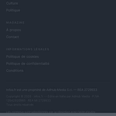
Culture
Politique
MAGAZINE
À propos
Contact
INFORMATIONS LÉGALES
Politique de cookies
Politique de confidentialité
Conditions
Infos.fr est une propriété de AdHub Media S.r.l. — REA 2729933
Copyright © 2026 · Infos.fr — Édité en Italie par
AdHub Media
· P.IVA
13542920965 · REA MI 2729933
Tous droits réservés
Les contenus sont sélectionnés par la rédaction avec l'aide d'outils