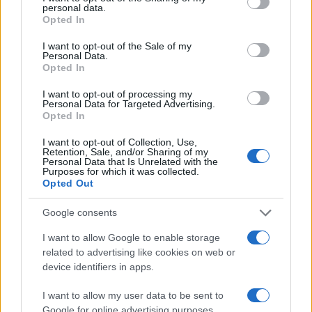
Mini
, fidèle à ses habitudes, propose de très nombreuses
personal data.
grant or deny consent to Google and its third-party tags to
Opted In
possibilités de personnalisation.
use your data for below specified purposes in below Google
consent section.
I want to opt-out of the Sale of my
Personal Data.
Opted In
I want to opt-out of processing my
Personal Data for Targeted Advertising.
Opted In
I want to opt-out of Collection, Use,
Retention, Sale, and/or Sharing of my
Personal Data that Is Unrelated with the
Purposes for which it was collected.
Opted Out
Google consents
I want to allow Google to enable storage
related to advertising like cookies on web or
device identifiers in apps.
I want to allow my user data to be sent to
Google for online advertising purposes.