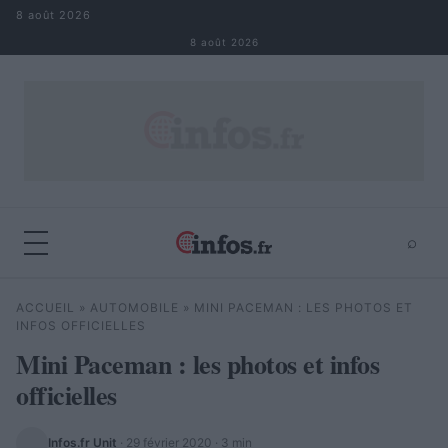
Aller au contenu
8 août 2026
8 août 2026
⌕
×
⌕
ACCUEIL
»
AUTOMOBILE
»
MINI PACEMAN : LES PHOTOS ET
Rechercher
INFOS OFFICIELLES
Mini Paceman : les photos et infos
officielles
Infos.fr Unit
·
29 février 2020
· 3 min