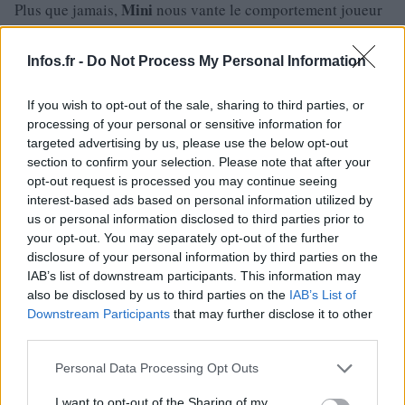
Mini
Plus que jamais,
nous vante le comportement joueur
les
de ses modèles, avec
fameuses sensations proches du
karting.
Infos.fr -
Do Not Process My Personal Information
Paceman
De série, le
est proposé avec un châssis sport
If you wish to opt-out of the sale, sharing to third parties, or
légèrement surbaissé.
processing of your personal or sensitive information for
En option, on peut opter pour la transmission intégrale
targeted advertising by us, please use the below opt-out
ALL4 (sauf avec le petit diesel).
section to confirm your selection. Please note that after your
opt-out request is processed you may continue seeing
Entièrement gérée par l’électronique, elle répartit en
interest-based ads based on personal information utilized by
les
continu le couple entre
deux essieux.
us or personal information disclosed to third parties prior to
En conditions normales, jusqu’à 50 % du couple sont
your opt-out. You may separately opt-out of the further
disclosure of your personal information by third parties on the
envoyés sur l’arrière.
IAB’s list of downstream participants. This information may
Cette part peut aller jusqu’à 100 % en conditions extrêmes.
also be disclosed by us to third parties on the
IAB’s List of
La marque ne veut pas être trop pingre et propose de série
Downstream Participants
that may further disclose it to other
third parties.
les
sur tous
modèles la climatisation et la radio CD.
Mais rassurez-vous, la liste d’options est longue comme
Please note that this website/app uses one or more Google
Personal Data Processing Opt Outs
services and may gather and store information including but
pas possible.
not limited to your visit or usage behaviour. You may click to
I want to opt-out of the Sharing of my