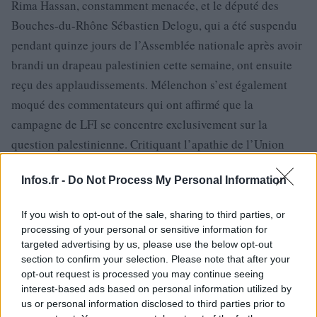
Rima Hassan, constamment menacée, et le député des
Bouches-du-Rhône Sébastien Delogu, qui a été suspendu
pendant quinze jours de l’Assemblée nationale après avoir
brandi un drapeau palestinien cette semaine, ont ensuite
reçu des applaudissements. Mélenchon s’est également
moqué des commentateurs qui ont affirmé que la
campagne de LFI se concentre exclusivement sur la
question palestinienne. Critiquant l’apathie de l’Union
européenne (UE) face à la guerre et son refus de
Infos.fr -
Do Not Process My Personal Information
suspendre l’accord de coopération UE-Israël, il souligne :
« Excusez-moi, nous discutons d’un génocide, pas d’un
If you wish to opt-out of the sale, sharing to third parties, or
sujet quelconque. Comme Rima l’a souligné, c’est une
processing of your personal or sensitive information for
question européenne. »
targeted advertising by us, please use the below opt-out
section to confirm your selection. Please note that after your
Mélenchon a par la suite demandé à plusieurs reprises un
opt-out request is processed you may continue seeing
interest-based ads based on personal information utilized by
embargo sur les armes expédiées à Israël et a plaidé pour
us or personal information disclosed to third parties prior to
un cessez-le-feu, en argumentant : « Non, la guerre n’est