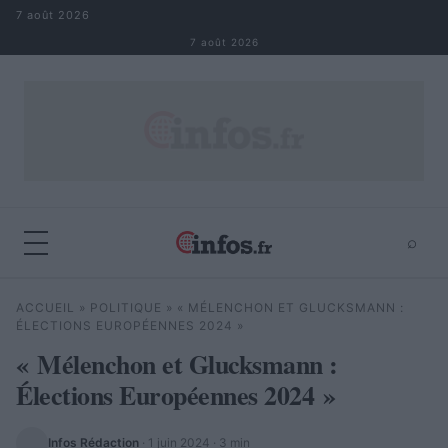
Aller au contenu
7 août 2026
7 août 2026
⌕
×
⌕
ACCUEIL
»
POLITIQUE
»
« MÉLENCHON ET GLUCKSMANN :
Rechercher
ÉLECTIONS EUROPÉENNES 2024 »
« Mélenchon et Glucksmann :
Élections Européennes 2024 »
Infos Rédaction
·
1 juin 2024
· 3 min