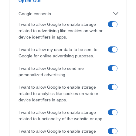
Opted Out
conspué par le public.
Google consents
I want to allow Google to enable storage
related to advertising like cookies on web or
device identifiers in apps.
I want to allow my user data to be sent to
Google for online advertising purposes.
I want to allow Google to send me
personalized advertising.
I want to allow Google to enable storage
related to analytics like cookies on web or
device identifiers in apps.
I want to allow Google to enable storage
related to functionality of the website or app.
Dans sa défense, Mélenchon a rejeté les accusations
d’antisémitisme adressées à LFI, condamnant la
I want to allow Google to enable storage