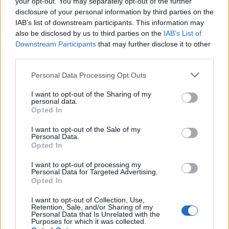
your opt-out. You may separately opt-out of the further
pas la seule solution. Ce bain de sang doit prendre fin ! ».
disclosure of your personal information by third parties on the
IAB’s list of downstream participants. This information may
also be disclosed by us to third parties on the
IAB’s List of
M. Mélenchon a ironiquement souligné que toute
Downstream Participants
that may further disclose it to other
objection posée semble automatiquement être étiquetée
third parties.
comme de l’antisémitisme. Il a fait remarquer que ce
Please note that this website/app uses one or more Google
Personal Data Processing Opt Outs
‘club’ englobe maintenant le pape, l’ONU et de
services and may gather and store information including but
nombreuses personnalités respectées, malgré les
not limited to your visit or usage behaviour. You may click to
I want to opt-out of the Sharing of my
personal data.
grant or deny consent to Google and its third-party tags to
allégations de ses critiques qui l’accusent d’entretenir une
Opted In
use your data for below specified purposes in below Google
certaine ambiguïté et de faire des commentaires
consent section.
I want to opt-out of the Sale of my
antisémites de temps en temps. Il a exprimé des critiques
Personal Data.
Opted In
envers le Conseil représentatif des institutions juives de
France, en désaccord avec l’embargo sur les armes
I want to opt-out of processing my
Personal Data for Targeted Advertising.
vendues à Israël, ainsi que les opinions de Meyer Habib, le
Opted In
représentant de la 8e circonscription des Français à
I want to opt-out of Collection, Use,
l’étranger comprenant Israël et les territoires palestiniens.
Retention, Sale, and/or Sharing of my
Personal Data that Is Unrelated with the
Habib nie la colonisation israélienne, et son nom a été
Purposes for which it was collected.