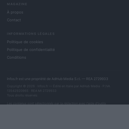
MAGAZINE
À propos
Contact
INFORMATIONS LÉGALES
Politique de cookies
Politique de confidentialité
Conditions
Infos.fr est une propriété de AdHub Media S.r.l. — REA 2729933
Copyright © 2026 · Infos.fr — Édité en Italie par
AdHub Media
· P.IVA
13542920965 · REA MI 2729933
Tous droits réservés
Les contenus sont sélectionnés par la rédaction avec l'aide d'outils
numériques et réalisés en collaboration avec des auteurs indépendants.