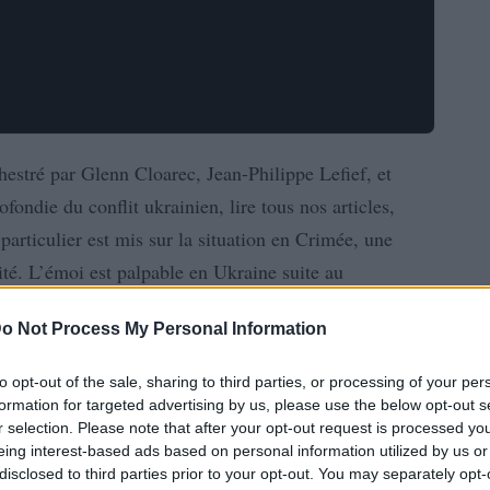
estré par Glenn Cloarec, Jean-Philippe Lefief, et
ondie du conflit ukrainien, lire tous nos articles,
particulier est mis sur la situation en Crimée, une
é. L’émoi est palpable en Ukraine suite au
s d’édition du pays, un symbole culturel. Malgré
o Not Process My Personal Information
obilisés sur le terrain sont résolus et n’ont pas
e de la tranchée à l’électronique, avec la Russie
to opt-out of the sale, sharing to third parties, or processing of your per
’espace. En vente est l’Hôtel Ukraine à Kiev,
formation for targeted advertising by us, please use the below opt-out s
r selection. Please note that after your opt-out request is processed y
 23,5 millions d’euros. Leur résilience est illustrée
eing interest-based ads based on personal information utilized by us or
ême dans les villes les plus bombardées, les habitants
disclosed to third parties prior to your opt-out. You may separately opt-