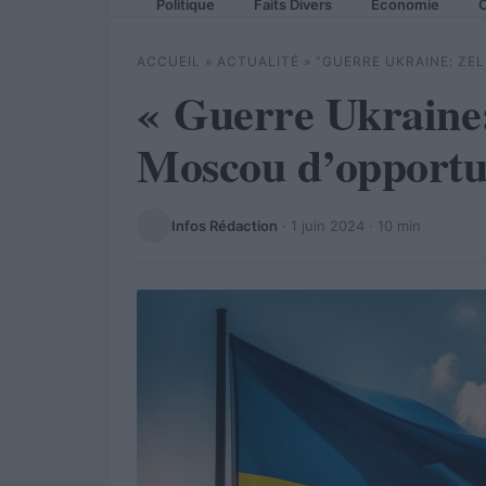
Politique
Faits Divers
Economie
C
ACCUEIL
»
ACTUALITÉ
»
“GUERRE UKRAINE: Z
« Guerre Ukraine:
Moscou d’opportu
Infos Rédaction
·
1 juin 2024
· 10 min