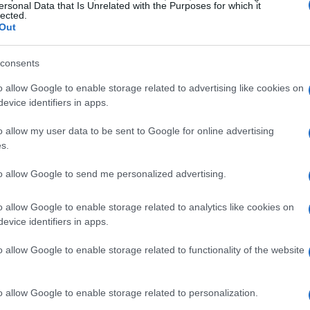
ersonal Data that Is Unrelated with the Purposes for which it
lected.
Out
consents
o allow Google to enable storage related to advertising like cookies on
evice identifiers in apps.
o allow my user data to be sent to Google for online advertising
cilement accessibles sont largement utilisés par les
s.
icules aériens sans pilote) permettent de surveiller le
to allow Google to send me personalized advertising.
 frappes d’artillerie ; certains ont aussi été modifiés
s, qui sont ensuite larguées sur des tranchées ou des
o allow Google to enable storage related to analytics like cookies on
evice identifiers in apps.
zes munis d’explosifs jouent également un rôle
o allow Google to enable storage related to functionality of the website
a ligne de front sans cible préétablie. Moscou emploie
hahed-136, fabriqués en Iran. En absence d’une
o allow Google to enable storage related to personalization.
on ennemi en utilisant des véhicules maritimes sans