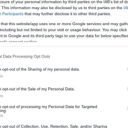
losure of your personal information by third parties on the IAB’s list of
r des entreprises et à se développer personnellement.
. This information may also be disclosed by us to third parties on the
IA
ésident ukrainien pour une durée indéterminée. La
Participants
that may further disclose it to other third parties.
ille. Pour répondre à vos questions les plus courantes,
 that this website/app uses one or more Google services and may gath
rones ? Depuis quelques mois, une guerre des drones
including but not limited to your visit or usage behaviour. You may click 
 to Google and its third-party tags to use your data for below specifi
 l’Ukraine. Selon un rapport publié en mai 2023 par un
ogle consent section.
, les Ukrainiens perdent environ 10 000 drones par
r. Pour perspective, l’armée française ne compte que 3
l Data Processing Opt Outs
o opt-out of the Sharing of my personal data.
In
o opt-out of the Sale of my Personal Data.
In
to opt-out of processing my Personal Data for Targeted
ing.
In
o opt-out of Collection, Use, Retention, Sale, and/or Sharing