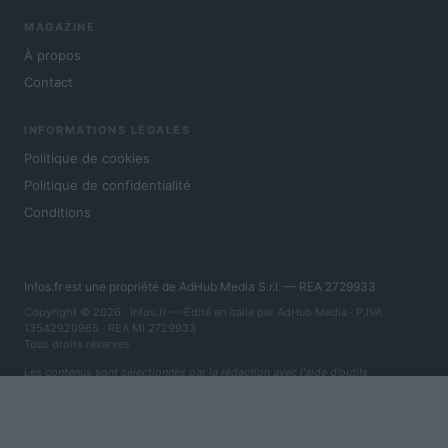
MAGAZINE
À propos
Contact
INFORMATIONS LÉGALES
Politique de cookies
Politique de confidentialité
Conditions
Infos.fr est une propriété de AdHub Media S.r.l. — REA 2729933
Copyright © 2026 · Infos.fr — Édité en Italie par
AdHub Media
· P.IVA
13542920965 · REA MI 2729933
Tous droits réservés
Les contenus sont sélectionnés par la rédaction avec l'aide d'outils
numériques et réalisés en collaboration avec des auteurs indépendants.