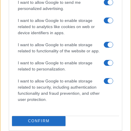
Infos.fr Unit · 9 Mar 2020
I want to allow Google to send me
personalized advertising.
Mitsubishi i-Miev : le crash-test
AUTOMOBILE
I want to allow Google to enable storage
Infos.fr Unit · 9 Mar 2020
related to analytics like cookies on web or
device identifiers in apps.
GM EN-V
AUTOMOBILE
Infos.fr Unit · 9 Mar 2020
I want to allow Google to enable storage
related to functionality of the website or app.
Genève 2011 : Smart ForSpeed
AUTOMOBILE
I want to allow Google to enable storage
Infos.fr Unit · 8 Mar 2020
related to personalization.
Renault Twizy : le tarif 2011
AUTOMOBILE
I want to allow Google to enable storage
Infos.fr Unit · 8 Mar 2020
related to security, including authentication
functionality and fraud prevention, and other
Better Place : première station ouverte en Europe
AUTOMOBILE
user protection.
Infos.fr Unit · 5 Mar 2020
GWKULLA !
AUTOMOBILE
CONFIRM
Infos.fr Unit · 27 Fév 2020