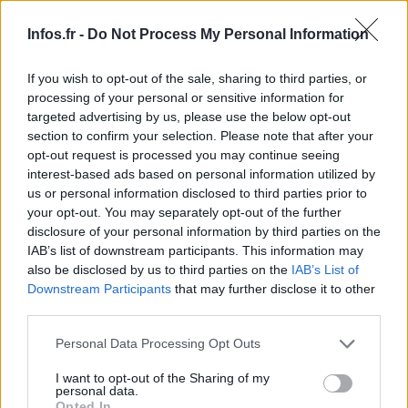
Infos.fr -
Do Not Process My Personal Information
If you wish to opt-out of the sale, sharing to third parties, or
processing of your personal or sensitive information for
targeted advertising by us, please use the below opt-out
section to confirm your selection. Please note that after your
opt-out request is processed you may continue seeing
interest-based ads based on personal information utilized by
Officiel : Kangoo Express Z.E.
us or personal information disclosed to third parties prior to
AUTOMOBILE
your opt-out. You may separately opt-out of the further
Infos.fr Unit · 11 Mar 2020
disclosure of your personal information by third parties on the
IAB’s list of downstream participants. This information may
Les voitures néo-rétros, épisode 2 : Citroën Revolte
AUTOMOBILE
also be disclosed by us to third parties on the
IAB’s List of
Infos.fr Unit · 11 Mar 2020
Downstream Participants
that may further disclose it to other
third parties.
Officiel : Seat IBe
AUTOMOBILE
Please note that this website/app uses one or more Google
Personal Data Processing Opt Outs
Infos.fr Unit · 11 Mar 2020
services and may gather and store information including but
not limited to your visit or usage behaviour. You may click to
I want to opt-out of the Sharing of my
Officiel : Audi e-Tron Spyder
personal data.
AUTOMOBILE
grant or deny consent to Google and its third-party tags to
Opted In