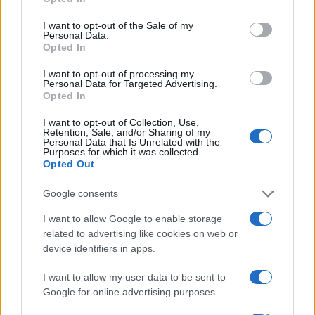
use your data for below specified purposes in below Google
Infos.fr Unit · 11 Mar 2020
consent section.
I want to opt-out of the Sale of my
Personal Data.
Officielle : Renault Zoe Preview
AUTOMOBILE
Opted In
Infos.fr Unit · 11 Mar 2020
I want to opt-out of processing my
Personal Data for Targeted Advertising.
Officielle : Renault Twizy
AUTOMOBILE
Opted In
Infos.fr Unit · 11 Mar 2020
I want to opt-out of Collection, Use,
Retention, Sale, and/or Sharing of my
Renault Fluence Z.E. : les tarifs 2011
Personal Data that Is Unrelated with the
AUTOMOBILE
Purposes for which it was collected.
Infos.fr Unit · 11 Mar 2020
Opted Out
Mondial 2010 : Nissan Townpod Concept
Google consents
AUTOMOBILE
Infos.fr Unit · 11 Mar 2020
I want to allow Google to enable storage
related to advertising like cookies on web or
CD2 Grasshopper
AUTOMOBILE
device identifiers in apps.
Infos.fr Unit · 10 Mar 2020
I want to allow my user data to be sent to
Google for online advertising purposes.
Detroit 2011 : Li-Ion Motors Inizio
AUTOMOBILE