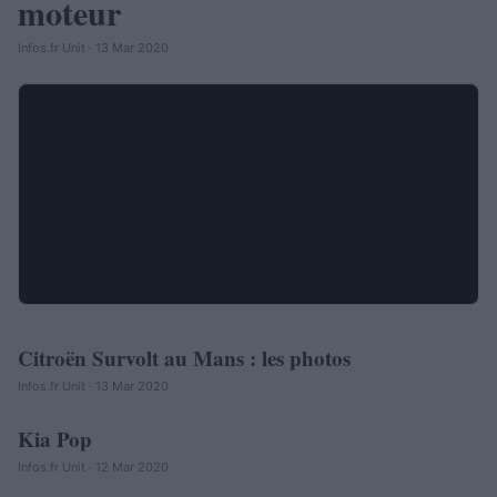
moteur
Infos.fr Unit · 13 Mar 2020
Citroën Survolt au Mans : les photos
AUTOMOBILE
Infos.fr Unit · 13 Mar 2020
Kia Pop
AUTOMOBILE
Infos.fr Unit · 12 Mar 2020