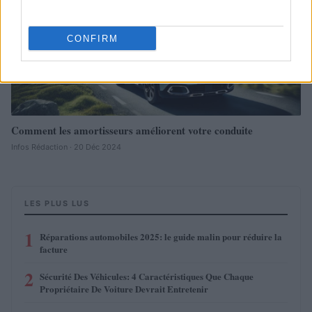
CONFIRM
Comment les amortisseurs améliorent votre conduite
Infos Rédaction · 20 Déc 2024
LES PLUS LUS
1
Réparations automobiles 2025: le guide malin pour réduire la
facture
2
Sécurité Des Véhicules: 4 Caractéristiques Que Chaque
Propriétaire De Voiture Devrait Entretenir