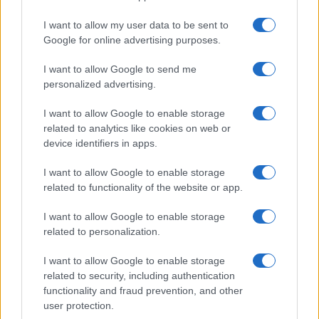
I want to allow my user data to be sent to
Réparations automobiles 2025: le guide malin pour réduire la
Google for online advertising purposes.
facture
Infos Rédaction · 27 Août 2025
I want to allow Google to send me
personalized advertising.
AUTOMOBILE
I want to allow Google to enable storage
related to analytics like cookies on web or
device identifiers in apps.
I want to allow Google to enable storage
related to functionality of the website or app.
I want to allow Google to enable storage
related to personalization.
Sécurité Des Véhicules: 4 Caractéristiques Que Chaque
I want to allow Google to enable storage
Propriétaire De Voiture Devrait Entretenir
related to security, including authentication
Redazione Online · 28 Fév 2025
functionality and fraud prevention, and other
user protection.
AUTOMOBILE