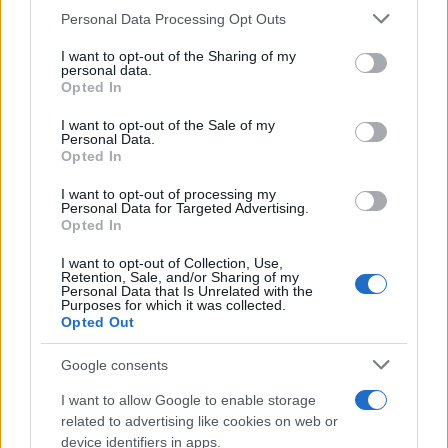
Please note that this website/app uses one or more Google
Personal Data Processing Opt Outs
services and may gather and store information including but
not limited to your visit or usage behaviour. You may click to
I want to opt-out of the Sharing of my
personal data.
grant or deny consent to Google and its third-party tags to
Opted In
use your data for below specified purposes in below Google
consent section.
I want to opt-out of the Sale of my
Personal Data.
Opted In
I want to opt-out of processing my
Personal Data for Targeted Advertising.
À lire aussi
Opted In
I want to opt-out of Collection, Use,
AUTOMOBILE
Retention, Sale, and/or Sharing of my
Personal Data that Is Unrelated with the
Purposes for which it was collected.
Opted Out
Google consents
I want to allow Google to enable storage
related to advertising like cookies on web or
device identifiers in apps.