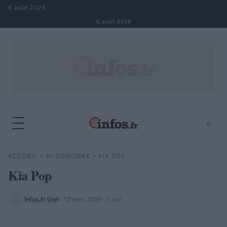
Aller au contenu
6 août 2026
6 août 2026
⌕
×
⌕
ACCUEIL
»
AUTOMOBILE
»
KIA POP
Rechercher
Kia Pop
Infos.fr Unit
·
12 mars 2020
· 1 min