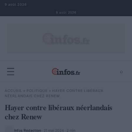
Aller au contenu
9 août 2026
9 août 2026
⌕
×
⌕
ACCUEIL
»
POLITIQUE
»
HAYER CONTRE LIBÉRAUX
Rechercher
NÉERLANDAIS CHEZ RENEW
Hayer contre libéraux néerlandais
chez Renew
Infos Rédaction
·
21 mai 2024
· 2 min