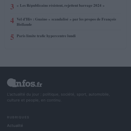
3
« Les Républicains résistent, rejettent barrage 2024 »
4
Vel d’Hiv : Guaino « scandalisé » par les propos de François
Hollande
5
Paris limite trafic hypercentre lundi
L'actualité du jour : politique, société, sport, automobile,
culture et people, en continu.
RUBRIQUES
Actualité