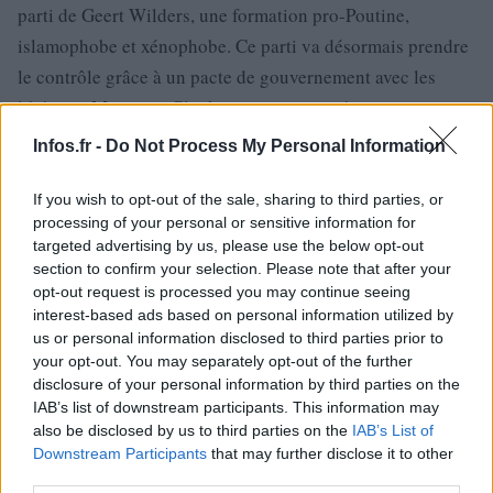
parti de Geert Wilders, une formation pro-Poutine,
islamophobe et xénophobe. Ce parti va désormais prendre
le contrôle grâce à un pacte de gouvernement avec les
libéraux. Monsieur Glucksmann a exprimé sa
désapprobation sur Public Sénat.
Infos.fr -
Do Not Process My Personal Information
If you wish to opt-out of the sale, sharing to third parties, or
processing of your personal or sensitive information for
targeted advertising by us, please use the below opt-out
section to confirm your selection. Please note that after your
opt-out request is processed you may continue seeing
interest-based ads based on personal information utilized by
us or personal information disclosed to third parties prior to
your opt-out. You may separately opt-out of the further
disclosure of your personal information by third parties on the
IAB’s list of downstream participants. This information may
also be disclosed by us to third parties on the
IAB’s List of
Downstream Participants
that may further disclose it to other
third parties.