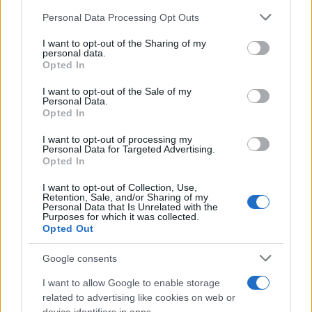
Please note that this website/app uses one or more Google
Personal Data Processing Opt Outs
services and may gather and store information including but
Glucksmann insiste sur le fait que Renew doit exclure les
not limited to your visit or usage behaviour. You may click to
I want to opt-out of the Sharing of my
personal data.
grant or deny consent to Google and its third-party tags to
partis qui s’associent avec les extrémistes de droite. Si
Opted In
use your data for below specified purposes in below Google
cette voie n’est pas suivie, à chaque élection en France,
consent section.
I want to opt-out of the Sale of my
nous surestimons les obstacles, visant constamment à
Personal Data.
Opted In
rétablir le duel entre Emmanuel Macron et Marine Le Pen
ou Gabriel Attal et Jordan Bardella, risquant ainsi de
I want to opt-out of processing my
Personal Data for Targeted Advertising.
fausser les élections à chaque fois. Ensuite, au Parlement
Opted In
européen, ils travaillent avec des partis qui forment des
I want to opt-out of Collection, Use,
Retention, Sale, and/or Sharing of my
coalitions gouvernementales avec l’extrême droite. Il
Personal Data that Is Unrelated with the
Purposes for which it was collected.
considère cette situation comme la plus grande hypocrisie.
Opted Out
Pour réutiliser ce contenu, veuillez contribuer.
Google consents
I want to allow Google to enable storage
related to advertising like cookies on web or
AUTEUR