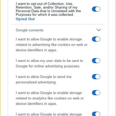
I want to opt-out of Collection, Use,
Retention, Sale, and/or Sharing of my
Personal Data that Is Unrelated with the
Purposes for which it was collected.
Opted Out
Google consents
I want to allow Google to enable storage
related to advertising like cookies on web or
device identifiers in apps.
Pourtant, Clarisse n’a accompli que la deuxième partie de
I want to allow my user data to be sent to
Google for online advertising purposes.
ce plan lors de la compétition à Abu Dhabi – qui se est
déroulée sans Romane Dicko et Teddy Riner. Mardi après-
I want to allow Google to send me
midi, elle a remporté une médaille de bronze qui lui
personalized advertising.
donnera de nombreux points, ce qui augmentera sa
I want to allow Google to enable storage
position dans le classement olympique. En tant que 9ème
related to analytics like cookies on web or
en ce moment, elle est censée atteindre le top 8 et
device identifiers in apps.
commencer la compétition olympique dans le groupe des
I want to allow Google to enable storage