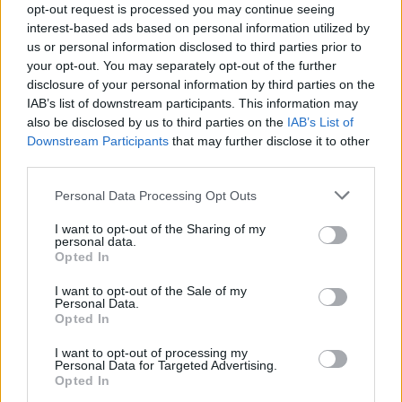
opt-out request is processed you may continue seeing
Malgré son demi-échec lors des championnats mondiaux,
interest-based ads based on personal information utilized by
la détermination inébranlable de Clarisse Agbégnénou à
us or personal information disclosed to third parties prior to
chaque fois qu’elle monte sur le tatami trahit son
your opt-out. You may separately opt-out of the further
disclosure of your personal information by third parties on the
aspiration à remporter un ultime titre olympique cet été,
IAB’s list of downstream participants. This information may
sur ses propres terres. Avant le début de la compétition,
also be disclosed by us to third parties on the
IAB’s List of
Christophe Massina, superviseur de l’équipe nationale
Downstream Participants
that may further disclose it to other
third parties.
féminine, avait révélé que Clarisse avait l’intention
d’arriver à Paris pour les Jeux olympiques avec deux
Please note that this website/app uses one or more Google
Personal Data Processing Opt Outs
services and may gather and store information including but
badges – le badge doré de la championne olympique et le
not limited to your visit or usage behaviour. You may click to
I want to opt-out of the Sharing of my
badge rouge de la championne du monde – et de renforcer
personal data.
grant or deny consent to Google and its third-party tags to
Opted In
sa position dans le classement mondial.
use your data for below specified purposes in below Google
consent section.
I want to opt-out of the Sale of my
Personal Data.
Opted In
I want to opt-out of processing my
Personal Data for Targeted Advertising.
Opted In