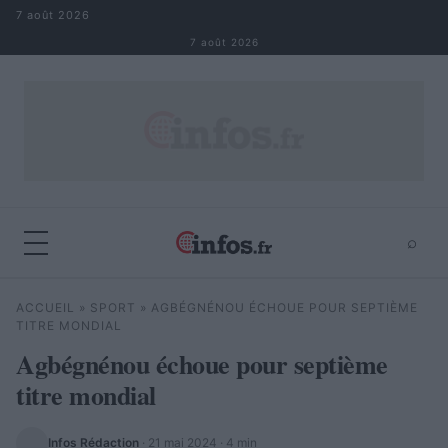
Aller au contenu
7 août 2026
7 août 2026
⌕
×
⌕
ACCUEIL
»
SPORT
»
AGBÉGNÉNOU ÉCHOUE POUR SEPTIÈME
Rechercher
TITRE MONDIAL
Agbégnénou échoue pour septième
titre mondial
Infos Rédaction
·
21 mai 2024
· 4 min