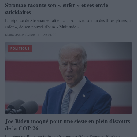
Stromae raconte son « enfer » et ses envie
suicidaires
La réponse de Stromae se fait en chanson avec son un des titres phares, «
enfer », de son nouvel album « Multitude »
Diallo Josué Sylien · 11 Jan 2022
POLITIQUE
Joe Biden moqué pour une sieste en plein discours
de la COP 26
La scène où Biden en train de s'assoupir a été entièrement filmée et