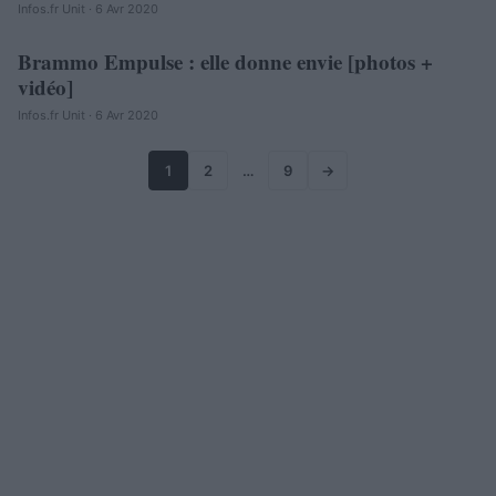
Infos.fr Unit · 6 Avr 2020
Brammo Empulse : elle donne envie [photos +
AUTOMOBILE
vidéo]
Infos.fr Unit · 6 Avr 2020
1
2
…
9
→