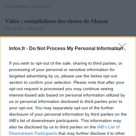
Michel Delarue · 30 Oct 2020
Vidéo : compilations des chutes de Monza
AUTOMOBILE
Infos.fr Unit · 7 Avr 2020
Infos.fr -
Do Not Process My Personal Information
If you wish to opt-out of the sale, sharing to third parties, or
processing of your personal or sensitive information for
targeted advertising by us, please use the below opt-out
section to confirm your selection. Please note that after your
opt-out request is processed you may continue seeing
interest-based ads based on personal information utilized by
us or personal information disclosed to third parties prior to
your opt-out. You may separately opt-out of the further
disclosure of your personal information by third parties on the
IAB’s list of downstream participants. This information may
also be disclosed by us to third parties on the
IAB’s List of
Vidéo : Quand Honda rêve un monde meilleur
AUTOMOBILE
Downstream Participants
that may further disclose it to other