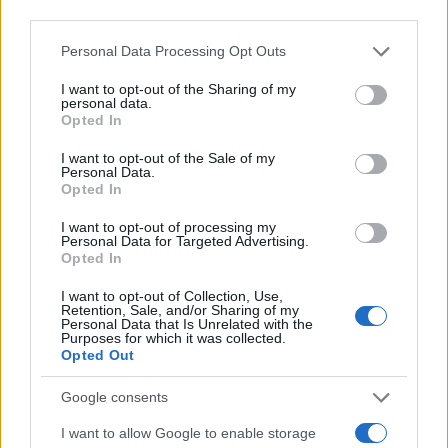
"Impossible Dream"
third parties.
Infos.fr Unit · 7 Avr 2020
Please note that this website/app uses one or more Google
Personal Data Processing Opt Outs
services and may gather and store information including but
Vidéo Moto 2 : De Angelis balayé
AUTOMOBILE
not limited to your visit or usage behaviour. You may click to
I want to opt-out of the Sharing of my
personal data.
grant or deny consent to Google and its third-party tags to
Infos.fr Unit · 7 Avr 2020
Opted In
use your data for below specified purposes in below Google
Vidéo : Moto2 la chute de Jules Cluzel
consent section.
AUTOMOBILE
I want to opt-out of the Sale of my
Personal Data.
Infos.fr Unit · 7 Avr 2020
Opted In
Vidéo North West 200 2010 : l'autre TT
I want to opt-out of processing my
AUTOMOBILE
Personal Data for Targeted Advertising.
Infos.fr Unit · 7 Avr 2020
Opted In
I want to opt-out of Collection, Use,
Retention, Sale, and/or Sharing of my
Personal Data that Is Unrelated with the
Purposes for which it was collected.
Opted Out
Google consents
I want to allow Google to enable storage