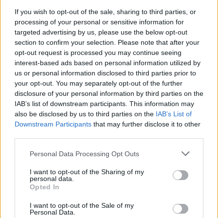
If you wish to opt-out of the sale, sharing to third parties, or
processing of your personal or sensitive information for
targeted advertising by us, please use the below opt-out
section to confirm your selection. Please note that after your
opt-out request is processed you may continue seeing
interest-based ads based on personal information utilized by
us or personal information disclosed to third parties prior to
your opt-out. You may separately opt-out of the further
disclosure of your personal information by third parties on the
IAB’s list of downstream participants. This information may
Résultats financiers : PSA remonte la pente et voit
AUTOMOBILE
also be disclosed by us to third parties on the
IAB’s List of
2010 dans le vert
Downstream Participants
that may further disclose it to other
Infos.fr Unit · 19 Mar 2020
third parties.
Please note that this website/app uses one or more Google
Varin : Renforcement en vue du partenariat PSA-
Personal Data Processing Opt Outs
AUTOMOBILE
services and may gather and store information including but
BMW
not limited to your visit or usage behaviour. You may click to
I want to opt-out of the Sharing of my
personal data.
Infos.fr Unit · 19 Mar 2020
grant or deny consent to Google and its third-party tags to
Opted In
use your data for below specified purposes in below Google
PSA : révision positive des objectifs 2009
AUTOMOBILE
consent section.
I want to opt-out of the Sale of my
Personal Data.
Infos.fr Unit · 19 Mar 2020