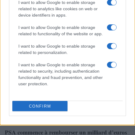
Chine ?
I want to allow Google to enable storage
related to analytics like cookies on web or
Infos.fr Unit · 17 Mar 2020
device identifiers in apps.
Peugeot-Citroën : moteur 3 cylindres turbo pour
AUTOMOBILE
I want to allow Google to enable storage
2013
related to functionality of the website or app.
Infos.fr Unit · 15 Mar 2020
I want to allow Google to enable storage
Alliance PSA-Fiat-Chrysler : Sergio Marchionne y
AUTOMOBILE
related to personalization.
pense
I want to allow Google to enable storage
Infos.fr Unit · 15 Mar 2020
related to security, including authentication
functionality and fraud prevention, and other
Plan voitures électriques : 12 villes pilotes et
AUTOMOBILE
user protection.
commande de 50.000 véhicules
Infos.fr Unit · 15 Mar 2020
CONFIRM
Chang'an-PSA : la joint-venture scellée en mai ?
AUTOMOBILE
Infos.fr Unit · 15 Mar 2020
PSA commence à rembourser un milliard d’euros
AUTOMOBILE