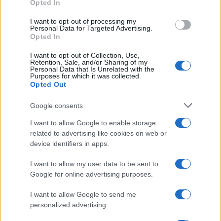
Opted In
PSA : une nouvelle usine inaugurée en Chine
AUTOMOBILE
I want to opt-out of processing my
Personal Data for Targeted Advertising.
Infos.fr Unit · 19 Mar 2020
Opted In
PSA veut 8% du marché chinois à l’horizon 2015-
I want to opt-out of Collection, Use,
AUTOMOBILE
Retention, Sale, and/or Sharing of my
2016
Personal Data that Is Unrelated with the
Purposes for which it was collected.
Infos.fr Unit · 17 Mar 2020
Opted Out
PSA et BMW écrivent une suite à leur partenariat
AUTOMOBILE
Google consents
Infos.fr Unit · 17 Mar 2020
I want to allow Google to enable storage
related to advertising like cookies on web or
Hybrides PSA : 4 modèles arriveront en 2012
AUTOMOBILE
device identifiers in apps.
Infos.fr Unit · 17 Mar 2020
I want to allow my user data to be sent to
PSA a perdu 1,16 milliards d’euros en 2009
Google for online advertising purposes.
AUTOMOBILE
Infos.fr Unit · 17 Mar 2020
I want to allow Google to send me
personalized advertising.
Une deuxième coentreprise PSA avec Chang’an en
AUTOMOBILE