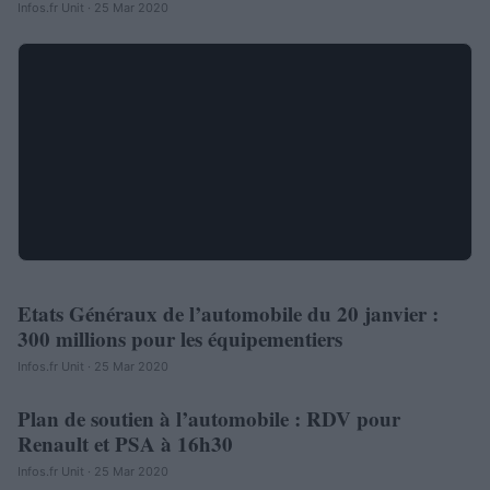
Infos.fr Unit · 25 Mar 2020
Etats Généraux de l’automobile du 20 janvier :
AUTOMOBILE
300 millions pour les équipementiers
Infos.fr Unit · 25 Mar 2020
Plan de soutien à l’automobile : RDV pour
AUTOMOBILE
Renault et PSA à 16h30
Infos.fr Unit · 25 Mar 2020