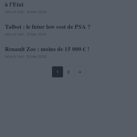
à l’Etat
Infos.fr Unit · 14 Mar 2020
Talbot : le futur low cost de PSA ?
AUTOMOBILE
Infos.fr Unit · 13 Mar 2020
Renault Zoe : moins de 15 000 € !
AUTOMOBILE
Infos.fr Unit · 13 Mar 2020
1
2
→