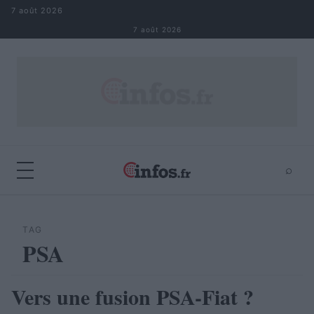
Aller au contenu
7 août 2026
7 août 2026
⌕
×
⌕
Rechercher
TAG
PSA
Vers une fusion PSA-Fiat ?
AUTOMOBILE