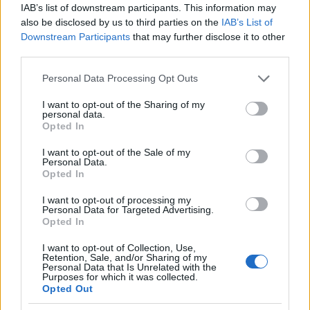
IAB’s list of downstream participants. This information may
also be disclosed by us to third parties on the
IAB’s List of
Downstream Participants
that may further disclose it to other
third parties.
Please note that this website/app uses one or more Google
Personal Data Processing Opt Outs
services and may gather and store information including but
not limited to your visit or usage behaviour. You may click to
I want to opt-out of the Sharing of my
personal data.
grant or deny consent to Google and its third-party tags to
Opted In
use your data for below specified purposes in below Google
consent section.
I want to opt-out of the Sale of my
Personal Data.
Opted In
I want to opt-out of processing my
Personal Data for Targeted Advertising.
Opted In
I want to opt-out of Collection, Use,
Retention, Sale, and/or Sharing of my
Personal Data that Is Unrelated with the
À lire aussi
Purposes for which it was collected.
Opted Out