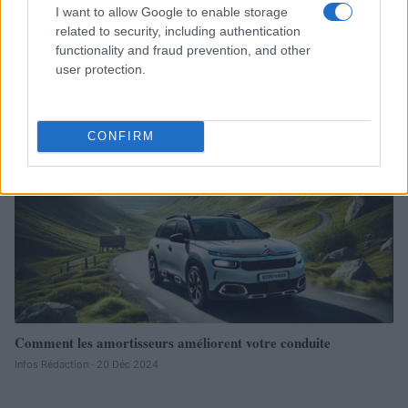
I want to allow Google to enable storage
related to security, including authentication
functionality and fraud prevention, and other
user protection.
Sécurité Des Véhicules: 4 Caractéristiques Que Chaque
Propriétaire De Voiture Devrait Entretenir
Redazione Online · 28 Fév 2025
CONFIRM
AUTOMOBILE
Comment les amortisseurs améliorent votre conduite
Infos Rédaction · 20 Déc 2024