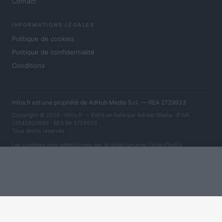
Contact
INFORMATIONS LÉGALES
Politique de cookies
Politique de confidentialité
Conditions
Infos.fr est une propriété de AdHub Media S.r.l. — REA 2729933
Copyright © 2026 · Infos.fr — Édité en Italie par
AdHub Media
· P.IVA
13542920965 · REA MI 2729933
Tous droits réservés
Les contenus sont sélectionnés par la rédaction avec l'aide d'outils
numériques et réalisés en collaboration avec des auteurs indépendants.