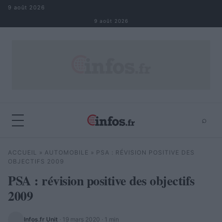
Aller au contenu
9 août 2026
9 août 2026
⌕
×
⌕
ACCUEIL
»
AUTOMOBILE
»
PSA : RÉVISION POSITIVE DES
Rechercher
OBJECTIFS 2009
PSA : révision positive des objectifs
2009
Infos.fr Unit
·
19 mars 2020
· 1 min