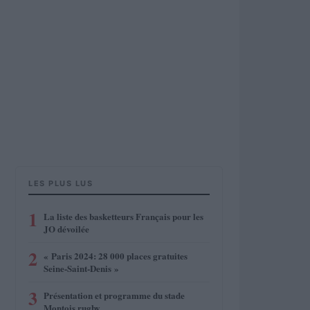
LES PLUS LUS
1
La liste des basketteurs Français pour les
JO dévoilée
2
« Paris 2024: 28 000 places gratuites
Seine-Saint-Denis »
3
Présentation et programme du stade
Montois rugby