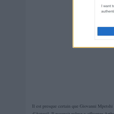
I want t
authenti
Il est presque certain que Giovanni Mpetshi 
d’Auteuil. Il pourrait même y affronter Arth