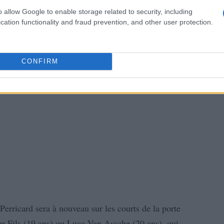
o allow Google to enable storage related to security, including
cation functionality and fraud prevention, and other user protection.
CONFIRM
Perricard sera à nouveau sur les courts de la porte
ur Fils (19 ans) ou Luca Van Assche (20 ans), qui