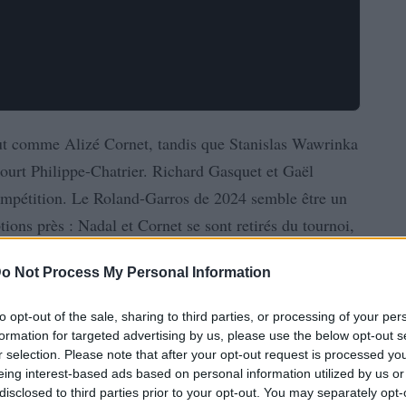
tout comme Alizé Cornet, tandis que Stanislas Wawrinka
ourt Philippe-Chatrier. Richard Gasquet et Gaël
mpétition. Le Roland-Garros de 2024 semble être un
tions près : Nadal et Cornet se sont retirés du tournoi,
res joueurs, signifiant la fin de leur carrière.
o Not Process My Personal Information
to opt-out of the sale, sharing to third parties, or processing of your per
formation for targeted advertising by us, please use the below opt-out s
r selection. Please note that after your opt-out request is processed y
eing interest-based ads based on personal information utilized by us or
disclosed to third parties prior to your opt-out. You may separately opt-