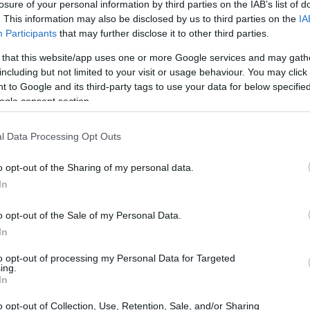
losure of your personal information by third parties on the IAB’s list of
. This information may also be disclosed by us to third parties on the
IA
Participants
that may further disclose it to other third parties.
 that this website/app uses one or more Google services and may gath
including but not limited to your visit or usage behaviour. You may click 
 to Google and its third-party tags to use your data for below specifi
ogle consent section.
l Data Processing Opt Outs
o opt-out of the Sharing of my personal data.
s des années 2010, mais pas la nouvelle génération de
In
être prêts à bousculer l’ordre établi, ont déçu et ont
o opt-out of the Sale of my Personal Data.
t même le début du deuxième tour. Mardi 28 mai, Arthur
In
d (20 ans) ont rejoint les autres déceptions
to opt-out of processing my Personal Data for Targeted
ing.
In
en de honteux pour Cazaux. En se présentant à la porte
o opt-out of Collection, Use, Retention, Sale, and/or Sharing