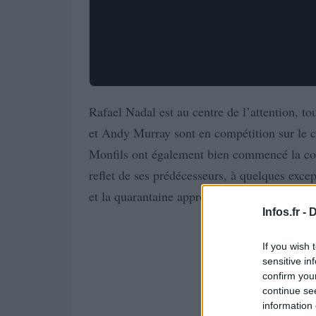
Rafael Nadal est au centre de l’attention, 
et Andy Murray sont en compétition sur le c
Monfils ont également bien commencé la co
reflet de ses prédécesseurs, à quelques excep
et la quarantaine approche pour les quatre aut
Infos.fr -
D
If you wish 
sensitive in
confirm you
continue se
information 