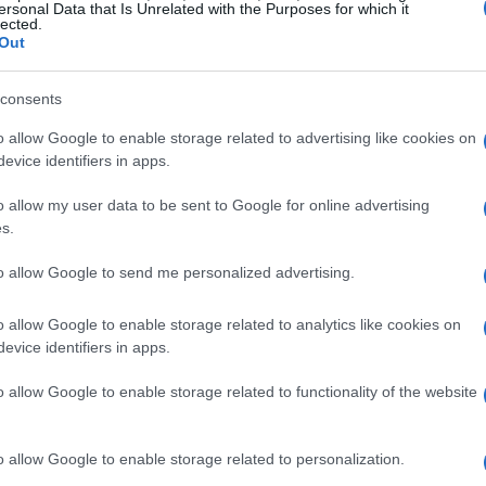
ersonal Data that Is Unrelated with the Purposes for which it
e, et il traînait deux blessures de ses précédents matchs
lected.
Out
cheville douloureuse à Barcelone. Ces obstacles ne
ation Tomas Martin Etcheverry, l’Argentin et 28ème
consents
 Il a tenu bon pendant quatre manches (3-6, 6-2, 6-1, 6-
o allow Google to enable storage related to advertising like cookies on
 commencement du troisième set. Bien que épuisé, il a
evice identifiers in apps.
usement malgré la fatigue de ses jambes en fin de
o allow my user data to be sent to Google for online advertising
s.
it très proche de remporter une première victoire à la
to allow Google to send me personalized advertising.
 m 03 a fini par succomber face à David Goffin (4-6, 6-
o allow Google to enable storage related to analytics like cookies on
expérience émotionnelle de sa vie, seulement trois jours
evice identifiers in apps.
emportant son premier titre sur le circuit principal à
o allow Google to enable storage related to functionality of the website
on coach Emmanuel Planque à L’Equipe « drôle
s le Top 100 grâce à la puissance de son service, un
o allow Google to enable storage related to personalization.
xceptionnelle pour un joueur de son gabarit.