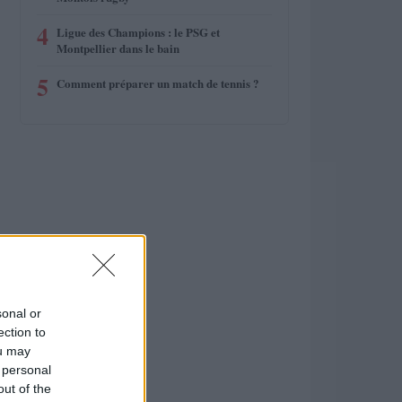
4
Ligue des Champions : le PSG et
Montpellier dans le bain
5
Comment préparer un match de tennis ?
sonal or
ection to
ou may
 personal
out of the