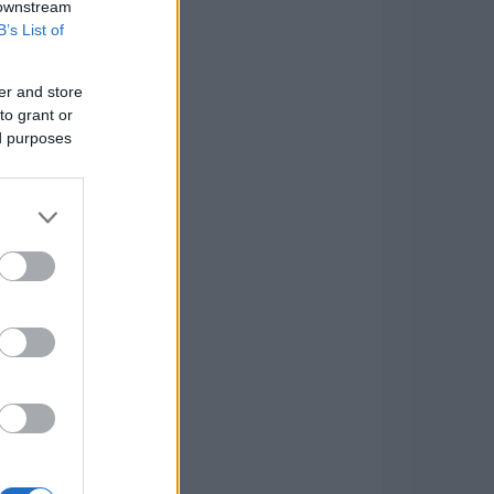
 downstream
B’s List of
er and store
to grant or
ed purposes