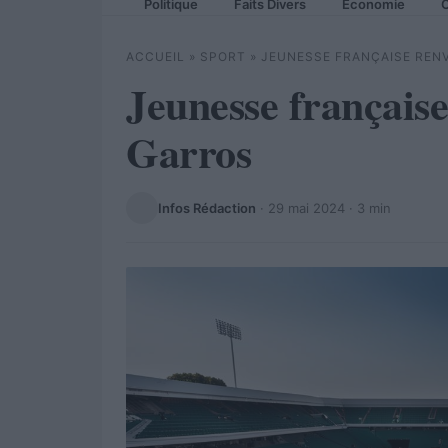
Politique
Faits Divers
Economie
C
ACCUEIL
»
SPORT
»
JEUNESSE FRANÇAISE REN
Jeunesse français
Garros
Infos Rédaction
·
29 mai 2024
· 3 min