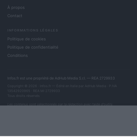
À propos
Contact
INFORMATIONS LÉGALES
Politique de cookies
Politique de confidentialité
Conditions
Infos.fr est une propriété de AdHub Media S.r.l. — REA 2729933
Copyright © 2026 · Infos.fr — Édité en Italie par
AdHub Media
· P.IVA
13542920965 · REA MI 2729933
Tous droits réservés
Les contenus sont sélectionnés par la rédaction avec l'aide d'outils
numériques et réalisés en collaboration avec des auteurs indépendants.