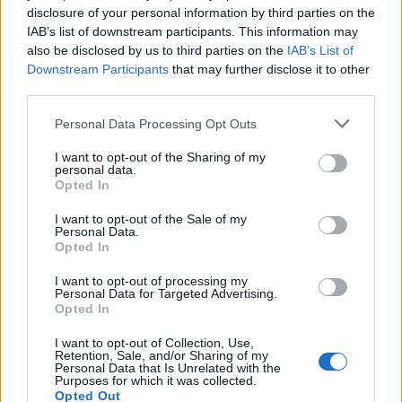
disclosure of your personal information by third parties on the
IAB’s list of downstream participants. This information may
also be disclosed by us to third parties on the
IAB’s List of
Il est possible que le chef d’Etat, en irritant davantage les
Downstream Participants
that may further disclose it to other
supporters de football, ne fasse qu’accroître leur
third parties.
mécontentement. Cette frustration ne vient pas seulement
Please note that this website/app uses one or more Google
Personal Data Processing Opt Outs
du fait qu’il a souvent prolongé le protocole de la Coupe
services and may gather and store information including but
de France avec des échanges froids et des gestes
not limited to your visit or usage behaviour. You may click to
I want to opt-out of the Sharing of my
personal data.
grant or deny consent to Google and its third-party tags to
d’affection, mais également d’échanges prolongés malgré
Opted In
use your data for below specified purposes in below Google
leur insignifiance.
consent section.
I want to opt-out of the Sale of my
Quant à Emmanuel Macron, il n’a jamais cherché à garder
Personal Data.
Opted In
un profil bas dans ses interactions avec le football.
Autrefois défenseur latéral gauche dans l’équipe de l’ENA,
I want to opt-out of processing my
Personal Data for Targeted Advertising.
il a changé de poste pour devenir milieu de terrain
Opted In
récupérateur. Pendant la campagne de 2017, il s’est
I want to opt-out of Collection, Use,
présenté comme un fervent adepte de l’Olympique de
Retention, Sale, and/or Sharing of my
Personal Data that Is Unrelated with the
Marseille, visitant le centre d’entraînement du club après
Purposes for which it was collected.
Opted Out