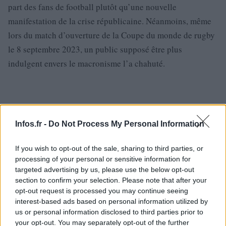
part des fans de football plutôt qu’une nouvelle
manifestation de la crise républicaine. Néanmoins, même
lors du match d’ouverture de la Coupe du monde de rugby
le 8 septembre 2023, un public supposé être plus
indulgent envers le macronisme l’a chahuté.
Infos.fr -
Do Not Process My Personal Information
If you wish to opt-out of the sale, sharing to third parties, or
processing of your personal or sensitive information for
targeted advertising by us, please use the below opt-out
section to confirm your selection. Please note that after your
opt-out request is processed you may continue seeing
interest-based ads based on personal information utilized by
us or personal information disclosed to third parties prior to
your opt-out. You may separately opt-out of the further