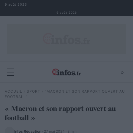
Aller au contenu
9 août 2026
9 août 2026
⌕
×
⌕
ACCUEIL
»
SPORT
»
“MACRON ET SON RAPPORT OUVERT AU
Rechercher
FOOTBALL”
« Macron et son rapport ouvert au
football »
Infos Rédaction
·
27 mai 2024
· 3 min