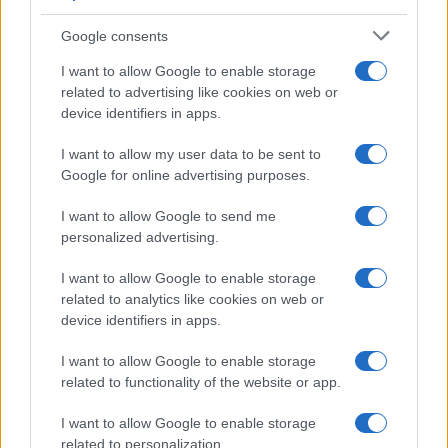
son élection, pour montrer son côté populaire.
Le point culminant de cette relation a été atteint le 15
Google consents
juillet 2018, lors de la finale de la Coupe du monde, où il
I want to allow Google to enable storage
s’est placé au cœur de l’action. Depuis sa célébration d’un
related to advertising like cookies on web or
device identifiers in apps.
but dans la loge officielle, immortalisée par une photo
mémorable, jusqu’à son omniprésence lors de la remise du
I want to allow my user data to be sent to
trophée et des festivités dans les vestiaires.
Google for online advertising purposes.
Il reste encore 42,84 % de cet article à lire, qui est réservé
I want to allow Google to send me
aux abonnés.
personalized advertising.
I want to allow Google to enable storage
related to analytics like cookies on web or
AUTEUR
device identifiers in apps.
Infos Rédaction
I want to allow Google to enable storage
related to functionality of the website or app.
I want to allow Google to enable storage
related to personalization.