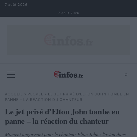
Aller au contenu
7 août 2026
7 août 2026
⌕
×
⌕
ACCUEIL
»
PEOPLE
»
LE JET PRIVÉ D’ELTON JOHN TOMBE EN
Rechercher
PANNE – LA RÉACTION DU CHANTEUR
Le jet privé d’Elton John tombe en
panne – la réaction du chanteur
Moment angoissant pour le chanteur Elton John : l'avion dans