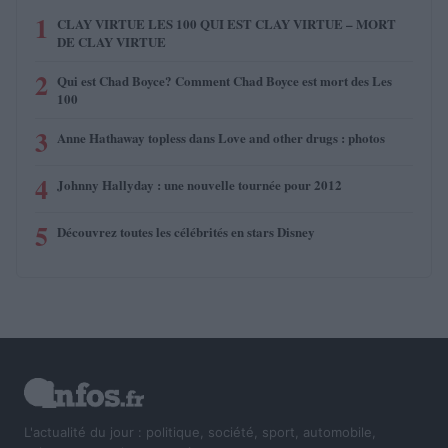
1
CLAY VIRTUE LES 100 QUI EST CLAY VIRTUE – MORT
DE CLAY VIRTUE
2
Qui est Chad Boyce? Comment Chad Boyce est mort des Les
100
3
Anne Hathaway topless dans Love and other drugs : photos
4
Johnny Hallyday : une nouvelle tournée pour 2012
5
Découvrez toutes les célébrités en stars Disney
L'actualité du jour : politique, société, sport, automobile,