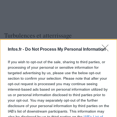
Turbulences et atterrissage
équipage a demandé un atterrissage d’urgence alors
L’
Infos.fr -
Do Not Process My Personal Information
que le jet survolait l’Irlande
, mais des vents violents –
If you wish to opt-out of the sale, sharing to third parties, or
jusqu’à 80 km/h – ont empêché les deux premières
processing of your personal or sensitive information for
tentatives de descente, obligeant l’avion à errer dans le
targeted advertising by us, please use the below opt-out
ciel irlandais.
section to confirm your selection. Please note that after your
opt-out request is processed you may continue seeing
Ce n’est qu’à la troisième tentative que le pilote a réussi à
interest-based ads based on personal information utilized by
us or personal information disclosed to third parties prior to
le jet de
effectuer la manœuvre d’urgence et à faire atterrir
your opt-out. You may separately opt-out of the further
60 millions de dollars appartenant à l’auteur-
disclosure of your personal information by third parties on the
compositeur-interprète britannique
.
IAB’s list of downstream participants. This information may
also be disclosed by us to third parties on the
IAB’s List of