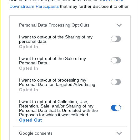
Downstream Participants
that may further disclose it to other
L’histoire a été rapportée par The Sun, selon lequel
Elton
third parties.
John semblait visiblement secoué par l’incident
, mais a
Please note that this website/app uses one or more Google
tout de même réussi à se rendre aux États-Unis et à chanter
Personal Data Processing Opt Outs
services and may gather and store information including but
devant ses fans au Madison Square Garden.
not limited to your visit or usage behaviour. You may click to
I want to opt-out of the Sharing of my
personal data.
grant or deny consent to Google and its third-party tags to
Opted In
use your data for below specified purposes in below Google
consent section.
I want to opt-out of the Sale of my
Personal Data.
Opted In
I want to opt-out of processing my
Personal Data for Targeted Advertising.
Opted In
I want to opt-out of Collection, Use,
Retention, Sale, and/or Sharing of my
Personal Data that Is Unrelated with the
Purposes for which it was collected.
Opted Out
Google consents