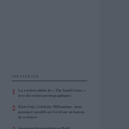
LES PLUS LUS
1
La version adulte de « The Squid Game »
avec des scènes pornographiques
2
États-Unis, Celebrity Millennium : deux
passagers positifs au Covid sur un bateau
de croisière
Assassinat du président en Haïti: