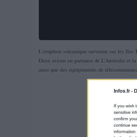
L’éruption volcanique survenue sur les Iles 
Deux avions en partance de L’Australie et l
ainsi que des équipements de télécommunica
Infos.fr -
D
If you wish 
sensitive in
confirm you
continue se
information 