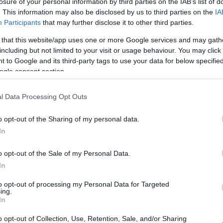
losure of your personal information by third parties on the IAB’s list of
. This information may also be disclosed by us to third parties on the
IA
Participants
that may further disclose it to other third parties.
 that this website/app uses one or more Google services and may gath
including but not limited to your visit or usage behaviour. You may click 
 to Google and its third-party tags to use your data for below specifi
ogle consent section.
l Data Processing Opt Outs
ours parviennent sur les Iles Tonga par
o opt-out of the Sharing of my personal data.
In
, une grande éruption volcanique secouait depuis les
s régions. Ce n’est qu’après cinq jours qu’elles peuvent
o opt-out of the Sale of my Personal Data.
In
avions militaires ont pu effectuer le déplacement
volcanique.
to opt-out of processing my Personal Data for Targeted
ing.
In
s chaleureusement sur la piste de l’île principale de
o opt-out of Collection, Use, Retention, Sale, and/or Sharing