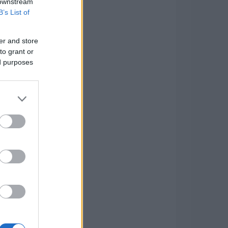
 downstream
B’s List of
er and store
to grant or
ed purposes