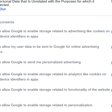
aire et des équipements de télécommunications. Déjà
ersonal Data that Is Unrelated with the Purposes for which it
lected.
canique qui recouvrait la piste de l’aéroport a été
Out
consents
n route pour les Iles Tonga après
o allow Google to enable storage related to advertising like cookies on
evice identifiers in apps.
o allow my user data to be sent to Google for online advertising
ime d’une importante éruption volcanique
, une aide
s.
e. Un navire de la flotte australienne, HMAS Adélaïde,
to allow Google to send me personalized advertising.
 les Tonga munies de matériel de secours en son sein.
nt qui
affiche son optimisme
, le Premier ministre
o allow Google to enable storage related to analytics like cookies on
evice identifiers in apps.
o allow Google to enable storage related to functionality of the website
o allow Google to enable storage related to personalization.