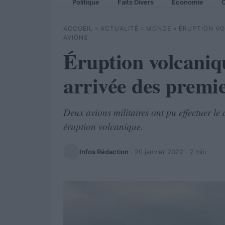
Politique
Faits Divers
Economie
C
ACCUEIL
»
ACTUALITÉ
»
MONDE
»
ÉRUPTION VO
AVIONS
Éruption volcaniqu
arrivée des premie
Deux avions militaires ont pu effectuer le
éruption volcanique.
Infos Rédaction
·
20 janvier 2022
· 2 min