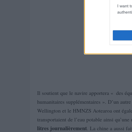
I want t
authenti
Il soutient que le navire apportera « des équ
humanitaires supplémentaires ». D’un autre 
Wellington et le HMNZS Aotearoa ont égalem
transportaient de l’eau potable ainsi qu’une
litres journalièrement
. La chine a aussi fa