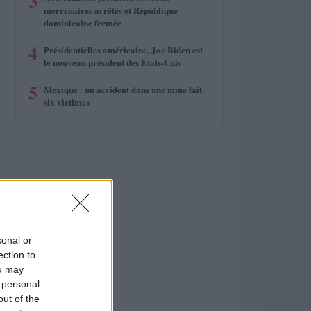
3
mercenaires arrêtés et République
dominicaine fermée
4
Présidentielles américaine, Joe Biden est
le nouveau président des États-Unis
5
Mexique : un accident dans une mine fait
six victimes
sonal or
ection to
ou may
 personal
out of the