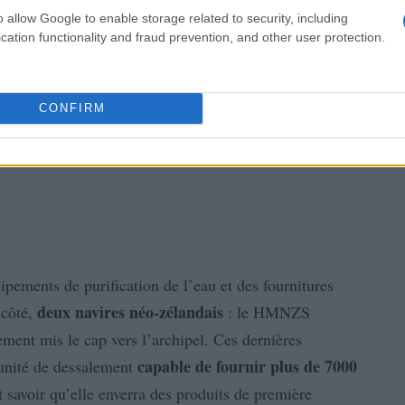
o allow Google to enable storage related to security, including
cation functionality and fraud prevention, and other user protection.
CONFIRM
ipements de purification de l’eau et des fournitures
deux navires néo-zélandais
côté,
: le HMNZS
ent mis le cap vers l’archipel. Ces dernières
capable de fournir plus de 7000
 unité de dessalement
it savoir qu’elle enverra des produits de première