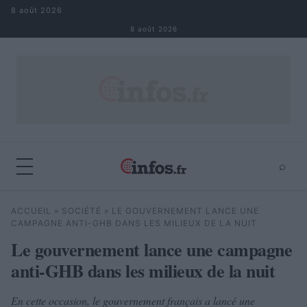
Aller au contenu
8 août 2026
8 août 2026
⌕
×
⌕
ACCUEIL
»
SOCIÉTÉ
»
LE GOUVERNEMENT LANCE UNE
Rechercher
CAMPAGNE ANTI-GHB DANS LES MILIEUX DE LA NUIT
Le gouvernement lance une campagne
anti-GHB dans les milieux de la nuit
En cette occasion, le gouvernement français a lancé une