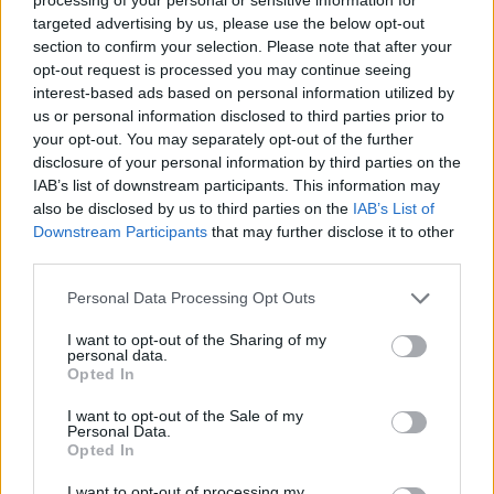
targeted advertising by us, please use the below opt-out
la sensibilisation anti-GHB. Ces forces de l’ordre sont
section to confirm your selection. Please note that after your
basées à Guyancourt (Yvelines) et Rennes (Ille-et-Vilaine).
opt-out request is processed you may continue seeing
Par ailleurs, 404 intervenants sociaux se mobilisent sur le
interest-based ads based on personal information utilized by
us or personal information disclosed to third parties prior to
territoire en commissariat pour venir en aide aux victimes.
your opt-out. You may separately opt-out of the further
disclosure of your personal information by third parties on the
IAB’s list of downstream participants. This information may
also be disclosed by us to third parties on the
IAB’s List of
Downstream Participants
that may further disclose it to other
third parties.
Please note that this website/app uses one or more Google
Personal Data Processing Opt Outs
services and may gather and store information including but
not limited to your visit or usage behaviour. You may click to
I want to opt-out of the Sharing of my
personal data.
grant or deny consent to Google and its third-party tags to
Opted In
use your data for below specified purposes in below Google
consent section.
I want to opt-out of the Sale of my
Personal Data.
Opted In
I want to opt-out of processing my