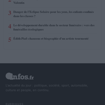
Valentin
3
Danger de l’Eclipse Solaire pour les yeux, les enfants confinés
dans les classes ?
4
Le développement durable dans le secteur funéraire : vers des
funérailles écologiques
5
Édith Piaf: chansons et biographie d’un artiste tourmenté
L'actualité du jour : politique, société, sport, automobile,
culture et people, en continu.
RUBRIQUES