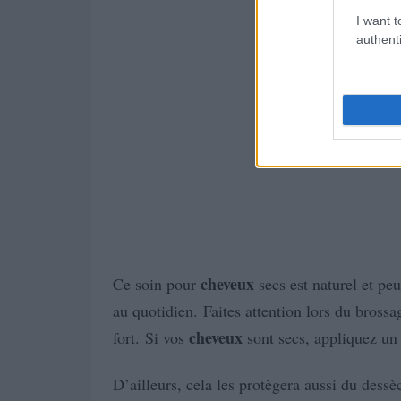
I want t
authenti
cheveux
Ce soin pour
secs est naturel et pe
au quotidien. Faites attention lors du brossag
cheveux
fort. Si vos
sont secs, appliquez un 
D’ailleurs, cela les protègera aussi du dess