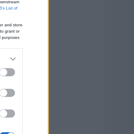
 downstream
B’s List of
er and store
to grant or
ed purposes