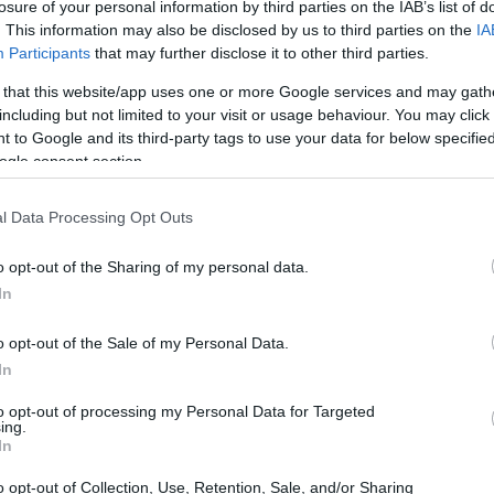
losure of your personal information by third parties on the IAB’s list of
. This information may also be disclosed by us to third parties on the
IA
Participants
that may further disclose it to other third parties.
 that this website/app uses one or more Google services and may gath
including but not limited to your visit or usage behaviour. You may click 
 to Google and its third-party tags to use your data for below specifi
ogle consent section.
l Data Processing Opt Outs
o opt-out of the Sharing of my personal data.
In
o opt-out of the Sale of my Personal Data.
 acheté en pharmacie ou en salon de coiffure. Ensuite,
In
cheveux
les
une à deux fois par semaine (surtout pour
to opt-out of processing my Personal Data for Targeted
ez Ducray est très bien).
ing.
In
eaux cheveux ?
o opt-out of Collection, Use, Retention, Sale, and/or Sharing