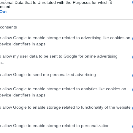
ersonal Data that Is Unrelated with the Purposes for which it
lected.
qu’un après-shampooing qui a tendance à alourdir les
Out
ux
un peu séchés (mais encore humides), vous pourrez
consents
oir
cheveux
des
brillants, vous pouvez diluer un peu de
aussi un rinçage à l’eau froide qui apportera plus de
o allow Google to enable storage related to advertising like cookies on
evice identifiers in apps.
o allow my user data to be sent to Google for online advertising
 temps faire un masque à l’huile de ricin : l’huile de
s.
cheveux
retrouver des
doux et souples. Pour cela,
to allow Google to send me personalized advertising.
t sur les pointes, puis couvrez votre tête d’une
ux
. Laissez agir une vingtaine de minutes avant de
o allow Google to enable storage related to analytics like cookies on
evice identifiers in apps.
o allow Google to enable storage related to functionality of the website
o allow Google to enable storage related to personalization.