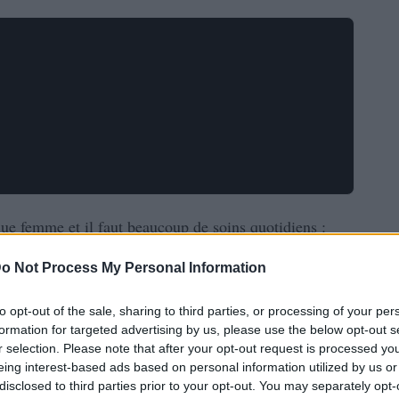
que femme et il faut beaucoup de soins quotidiens :
avoir
beaux
cheveux
de
, c’est important. Cela peut
o Not Process My Personal Information
cheveux
ar bien mouiller les
puis appliquer un
to opt-out of the sale, sharing to third parties, or processing of your per
formation for targeted advertising by us, please use the below opt-out s
r selection. Please note that after your opt-out request is processed y
eing interest-based ads based on personal information utilized by us or
disclosed to third parties prior to your opt-out. You may separately opt-