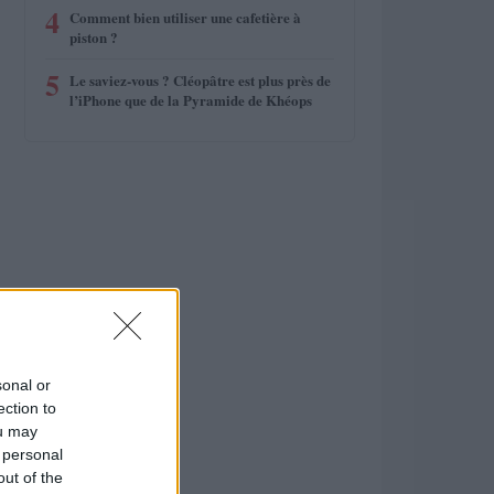
4
Comment bien utiliser une cafetière à
piston ?
5
Le saviez-vous ? Cléopâtre est plus près de
l’iPhone que de la Pyramide de Khéops
sonal or
ection to
ou may
 personal
out of the