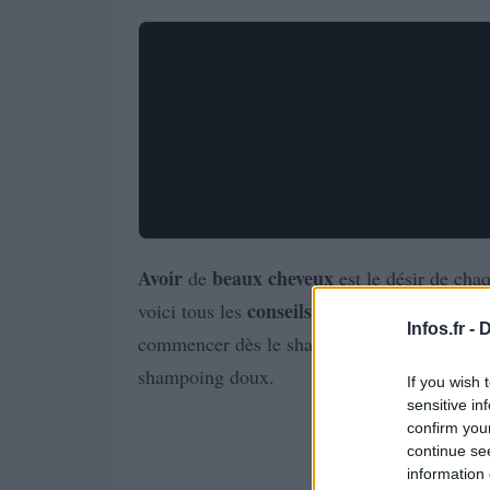
Avoir
beaux
cheveux
de
est le désir de cha
conseils
astuces
voici tous les
et
. En outre,
Infos.fr -
D
commencer dès le shampoing : commencer p
shampoing doux.
If you wish 
sensitive in
confirm you
continue se
information 