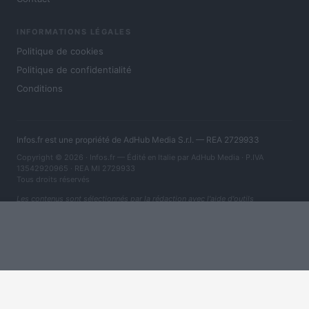
INFORMATIONS LÉGALES
Politique de cookies
Politique de confidentialité
Conditions
Infos.fr est une propriété de AdHub Media S.r.l. — REA 2729933
Copyright © 2026 · Infos.fr — Édité en Italie par
AdHub Media
· P.IVA
13542920965 · REA MI 2729933
Tous droits réservés
Les contenus sont sélectionnés par la rédaction avec l'aide d'outils
numériques et réalisés en collaboration avec des auteurs indépendants.