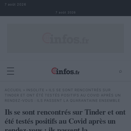
Aller au contenu
7 août 2026
7 août 2026
⌕
×
⌕
ACCUEIL
»
INSOLITE
»
ILS SE SONT RENCONTRÉS SUR
Rechercher
TINDER ET ONT ÉTÉ TESTÉS POSITIFS AU COVID APRÈS UN
RENDEZ-VOUS : ILS PASSENT LA QUARANTAINE ENSEMBLE
Ils se sont rencontrés sur Tinder et ont
été testés positifs au Covid après un
rendez-vous : ils passent la