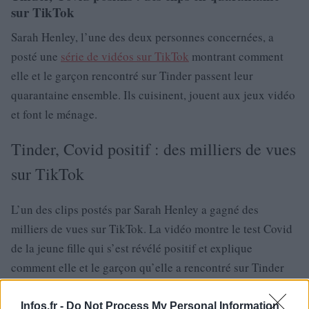
sur TikTok
Sarah Henley, l’une des deux personnes concernées, a
posté une
série de vidéos sur TikTok
montrant comment
elle et le garçon rencontré sur Tinder passent leur
quarantaine ensemble. Ils cuisinent, jouent aux jeux vidéo
et font le ménage.
Tinder, Covid positif : des milliers de vues
sur TikTok
L’un des clips postés par Sarah Henley a gagné des
milliers de vues sur TikTok. La vidéo montre le test Covid
de la jeune fille qui s’est révélé positif et explique
comment elle et le garçon qu’elle a rencontré sur Tinder
doivent passer la quarantaine ensemble.
Infos.fr -
Do Not Process My Personal Information