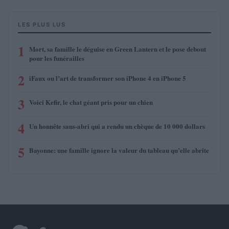
LES PLUS LUS
1
Mort, sa famille le déguise en Green Lantern et le pose debout
pour les funérailles
2
iFaux ou l’art de transformer son iPhone 4 en iPhone 5
3
Voici Kefir, le chat géant pris pour un chien
4
Un honnête sans-abri qui a rendu un chèque de 10 000 dollars
5
Bayonne: une famille ignore la valeur du tableau qu’elle abrite