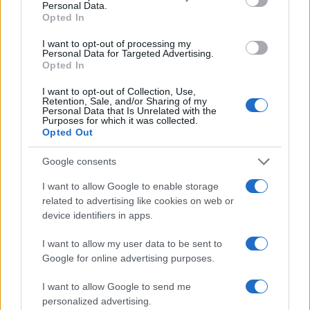
Personal Data.
exactement pourquoi Sarah Henley a décidé de rester en
Opted In
quarantaine avec le garçon, mais elle a écrit dans les
I want to opt-out of processing my
Personal Data for Targeted Advertising.
commentaires : « Pour des raisons personnelles
Opted In
(l’isolement de ma part) n’était pas possible ».
I want to opt-out of Collection, Use,
Retention, Sale, and/or Sharing of my
Les deux hommes semblent bien s’entendre, car l’une des
Personal Data that Is Unrelated with the
Purposes for which it was collected.
vidéos montre l’homme préparant de la nourriture et la
Opted Out
servant à Sarah sur le canapé.
Google consents
I want to allow Google to enable storage
related to advertising like cookies on web or
AUTEUR
Julien Durand
device identifiers in apps.
I want to allow my user data to be sent to
Google for online advertising purposes.
I want to allow Google to send me
personalized advertising.