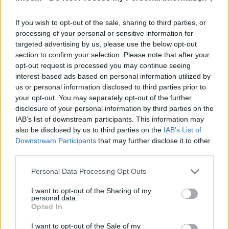
If you wish to opt-out of the sale, sharing to third parties, or
processing of your personal or sensitive information for
targeted advertising by us, please use the below opt-out
section to confirm your selection. Please note that after your
opt-out request is processed you may continue seeing
interest-based ads based on personal information utilized by
us or personal information disclosed to third parties prior to
your opt-out. You may separately opt-out of the further
disclosure of your personal information by third parties on the
IAB’s list of downstream participants. This information may
also be disclosed by us to third parties on the
IAB’s List of
Downstream Participants
that may further disclose it to other
third parties.
Please note that this website/app uses one or more Google
Personal Data Processing Opt Outs
Tinder, Covid positif : pourquoi passent-ils
services and may gather and store information including but
not limited to your visit or usage behaviour. You may click to
I want to opt-out of the Sharing of my
en quarantaine ensemble ?
personal data.
grant or deny consent to Google and its third-party tags to
Opted In
use your data for below specified purposes in below Google
consent section.
I want to opt-out of the Sale of my
Comme le souligne Timesnownews.com, on ne sait pas