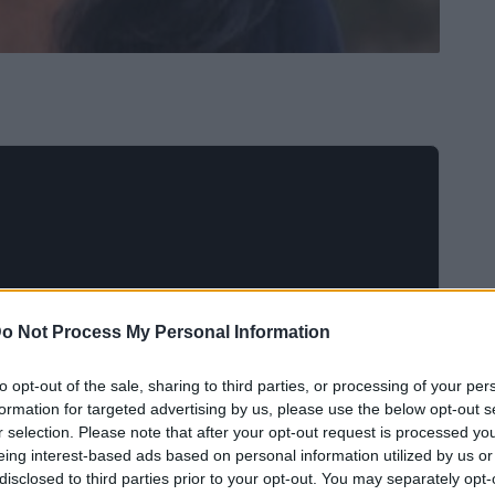
o Not Process My Personal Information
to opt-out of the sale, sharing to third parties, or processing of your per
té la présence de
Gérald Darmanin
dans une
formation for targeted advertising by us, please use the below opt-out s
r selection. Please note that after your opt-out request is processed y
 plainte de diffamation;
cependant le ministre
eing interest-based ads based on personal information utilized by us or
disclosed to third parties prior to your opt-out. You may separately opt-