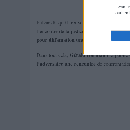
I want t
authenti
Pulvar dit qu’il trouve terrifiant la particip
l’encontre de la justice elle-même. Et enco
pour diffamation une de ses adversaires
.
Gérald Darmanin
Dans tout cela,
a publié 
l’adversaire une rencontre
de confrontatio