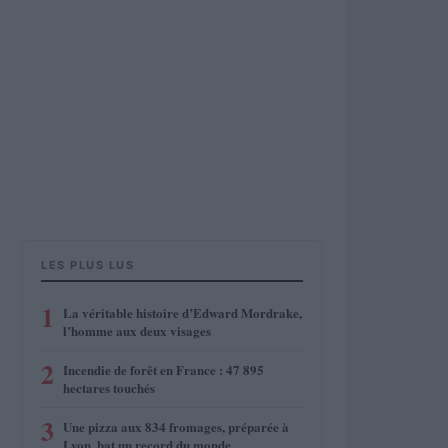
LES PLUS LUS
1
La véritable histoire d’Edward Mordrake,
l’homme aux deux visages
2
Incendie de forêt en France : 47 895
hectares touchés
3
Une pizza aux 834 fromages, préparée à
Lyon, bat un record du monde