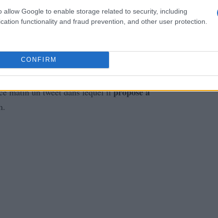
o allow Google to enable storage related to security, including
cation functionality and fraud prevention, and other user protection.
ation d’un ministre à ces types de manifestation, qui va à
plus grave
l’homme a dénoncé
re
, dit-il, est le fait que
CONFIRM
propose à
ce matin un tweet dans lequel il
n.