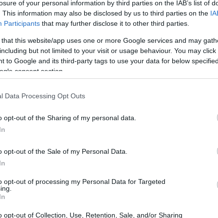
losure of your personal information by third parties on the IAB’s list of
. This information may also be disclosed by us to third parties on the
IA
Participants
that may further disclose it to other third parties.
 that this website/app uses one or more Google services and may gath
including but not limited to your visit or usage behaviour. You may click 
 to Google and its third-party tags to use your data for below specifi
ogle consent section.
l Data Processing Opt Outs
o opt-out of the Sharing of my personal data.
In
o opt-out of the Sale of my Personal Data.
In
to opt-out of processing my Personal Data for Targeted
ing.
ffamation
In
o opt-out of Collection, Use, Retention, Sale, and/or Sharing