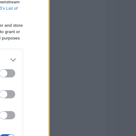
 downstream
B’s List of
er and store
to grant or
ed purposes