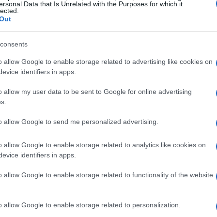
des obstacles et des difficultés, donc elle n’a même pas
ersonal Data that Is Unrelated with the Purposes for which it
lected.
s’oppose à la dénonciation du ministre à son
et,
Out
rd de la police. Darmanin aurait participé à une
pression sur les députés qui examinent une loi
. La
consents
la police
, mais au contraire la respecte pour son
o allow Google to enable storage related to advertising like cookies on
evice identifiers in apps.
, et surtout depuis quelques années.
o allow my user data to be sent to Google for online advertising
s.
to allow Google to send me personalized advertising.
, c’est de faire de la politique, et c’est de m’intimider.
pas. En revanche, cela m’inquiète pour l’état de notre
o allow Google to enable storage related to analytics like cookies on
evice identifiers in apps.
o allow Google to enable storage related to functionality of the website
6
.
pic.twitter.com/orMYk1Hgpy
o allow Google to enable storage related to personalization.