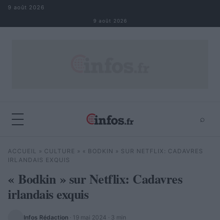
Aller au contenu
9 août 2026
9 août 2026
⌕
×
⌕
ACCUEIL
»
CULTURE
»
« BODKIN » SUR NETFLIX: CADAVRES
Rechercher
IRLANDAIS EXQUIS
« Bodkin » sur Netflix: Cadavres
irlandais exquis
Infos Rédaction
·
19 mai 2024
· 3 min