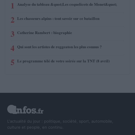
1
Analyse du tableau &quot;Les coquelicots de Monet&quot;
2
Les chasseurs alpins : tout savoir sur ce bataillon
3
Catherine Rambert : biographie
4
Qui sont les artistes de reggeaton les plus connus ?
5
Le programme télé de votre soirée sur la TNT (8 avril)
L'actualité du jour : politique, société, sport, automobile,
culture et people, en continu.