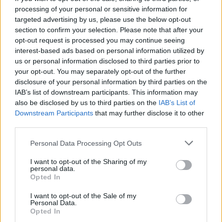
processing of your personal or sensitive information for
La révélation de ces secrets est l’occasion de faire un tour
targeted advertising by us, please use the below opt-out
humoristique dans la mythologie et l’imaginaire de
section to confirm your selection. Please note that after your
opt-out request is processed you may continue seeing
l’Irlande, passée et présente. Entre les vestiges de la
interest-based ads based on personal information utilized by
guerre en Irlande du Nord (on mentionne un vieux dépôt
us or personal information disclosed to third parties prior to
d’explosifs Semtex) et la réalité du monde digital (l’édifice
your opt-out. You may separately opt-out of the further
disclosure of your personal information by third parties on the
le plus imposant du village est maintenant un centre de
IAB’s list of downstream participants. This information may
données), entre mythologie celtique et doctrine catholique
also be disclosed by us to third parties on the
IAB’s List of
– tout aussi solubles dans la Guinness et le whisky – la
Downstream Participants
that may further disclose it to other
third parties.
série s’amuse tendrement avec les stéréotypes.
Please note that this website/app uses one or more Google
Personal Data Processing Opt Outs
Les révélations contribuent également à ajouter de la
services and may gather and store information including but
not limited to your visit or usage behaviour. You may click to
I want to opt-out of the Sharing of my
profondeur à des personnages qui étaient initialement des
personal data.
grant or deny consent to Google and its third-party tags to
Opted In
caricatures. Notamment David Wilmot dans la peau de
use your data for below specified purposes in below Google
Seamus Gallagher, le pêcheur, dont on apprend rapidement
consent section.
I want to opt-out of the Sale of my
Personal Data.
qu’il n’a embrassé la profession de pêche que pour fuir ses
Opted In
ennemis du sous-monde de Belfast. Il mérite sa propre