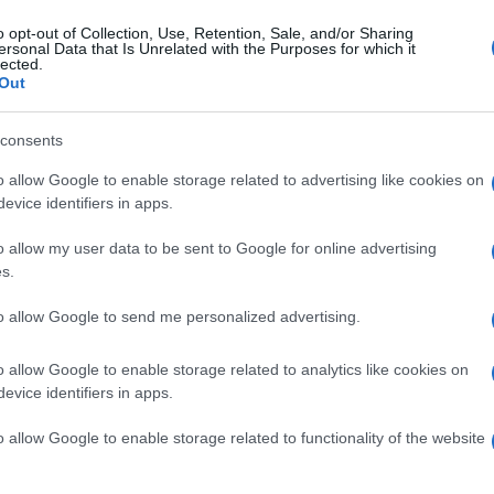
Le groupe Nokia/Siemens va supprimer
o opt-out of Collection, Use, Retention, Sale, and/or Sharing
ECONOMIE
ersonal Data that Is Unrelated with the Purposes for which it
des emplois
lected.
Out
 ne
Le consortium Nokia/Siemens vient de déclarer aujourd'hui
qu'il comptait supprimer environ 17 000 emplois dans le
monde d'ici la fin de l'année…
consents
· 23 Nov 2011
o allow Google to enable storage related to advertising like cookies on
evice identifiers in apps.
o allow my user data to be sent to Google for online advertising
s.
to allow Google to send me personalized advertising.
o allow Google to enable storage related to analytics like cookies on
evice identifiers in apps.
o allow Google to enable storage related to functionality of the website