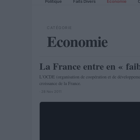
Politique
Faits Divers
Economie
C
CATÉGORIE
Economie
La France entre en « faib
ECONOMIE
L'OCDE (organisation de coopération et de développement
croissance de la France.
· 28 Nov 2011