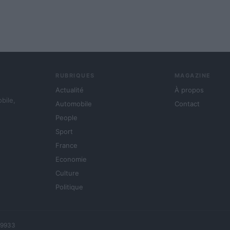
RUBRIQUES
MAGAZINE
Actualité
À propos
obile,
Automobile
Contact
People
Sport
France
Economie
Culture
Politique
729933