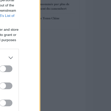
4
La mozzarella consommée par plus de
out of the
français au détriment du camembert
 downstream
B’s List of
5
Enquête UE contre Temu Chine
er and store
to grant or
ed purposes