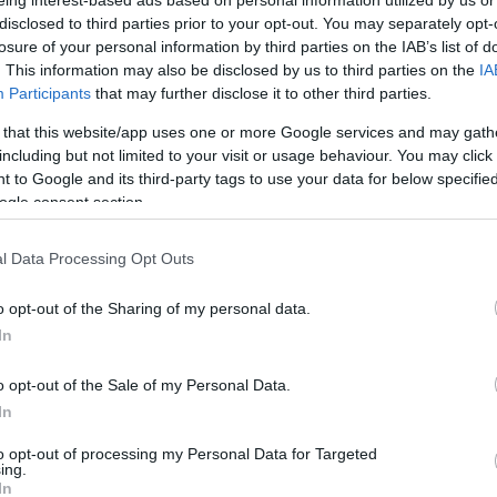
disclosed to third parties prior to your opt-out. You may separately opt-
losure of your personal information by third parties on the IAB’s list of
. This information may also be disclosed by us to third parties on the
IA
Participants
that may further disclose it to other third parties.
 that this website/app uses one or more Google services and may gath
including but not limited to your visit or usage behaviour. You may click 
 to Google and its third-party tags to use your data for below specifi
ogle consent section.
l Data Processing Opt Outs
o opt-out of the Sharing of my personal data.
In
Le bénéfice de HP chute de 91%
ECONOMIE
o opt-out of the Sale of my Personal Data.
Le groupe informatique Hewlett-Packard vient d'annoncer
In
par
une chute record de ses bénéfices pour le quatrième trimestre
2011.
to opt-out of processing my Personal Data for Targeted
· 23 Nov 2011
ing.
In