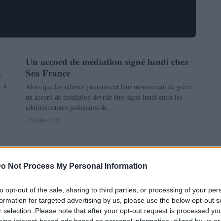
Un accord de médiation signé lundi chez
ECONOMIE
Sea France
e
% à
Alors que les salariés poursuivent leur mouvement de grève,
un accord de médiation devrait être signé lundi entre les
administrateurs judiciaires de…
· 26 Nov 2011
L’Equipe lance son agence de voyage
ECONOMIE
s
Le journal l’Equipe se diversifie. Cette semaine, le premier
o Not Process My Personal Information
quotidien sportif français a lancé une agence de voyage en
ligne pour les…
to opt-out of the sale, sharing to third parties, or processing of your per
· 25 Nov 2011
formation for targeted advertising by us, please use the below opt-out s
r selection. Please note that after your opt-out request is processed y
eing interest-based ads based on personal information utilized by us or