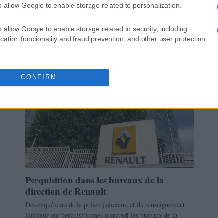
o allow Google to enable storage related to personalization.
o allow Google to enable storage related to security, including
cation functionality and fraud prevention, and other user protection.
ECONOMIE
CONFIRM
Perquisition dans les bureaux de la
direction de Renault
Des enquêteurs de la police judiciaire et du renseignement
intérieur ont perquisitionnés mercredi les bureaux de la