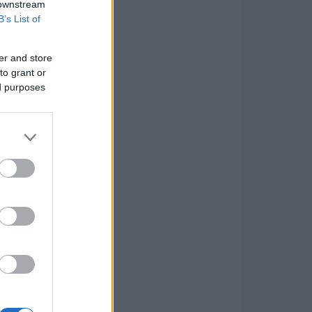
 downstream
B’s List of
er and store
to grant or
ed purposes