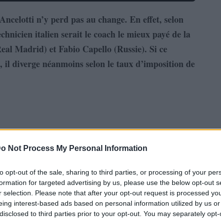
ncelotti n’y perd pas au change. En effet, selon
echnicien italien serait le coach le mieux payé de la
eal Madrid) et Fabio Capello (Russie). Si ce
, il diverge néanmoins selon le taux d’imposition de
o Not Process My Personal Information
to opt-out of the sale, sharing to third parties, or processing of your per
formation for targeted advertising by us, please use the below opt-out s
r selection. Please note that after your opt-out request is processed y
eing interest-based ads based on personal information utilized by us or
disclosed to third parties prior to your opt-out. You may separately opt-