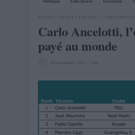
Politique
Faits Divers
Economie
C
ACCUEIL
»
SPORT
»
FOOTBALL
»
CARLO ANCELO
Carlo Ancelotti, l
payé au monde
·
28 novembre 2012
· 2 min