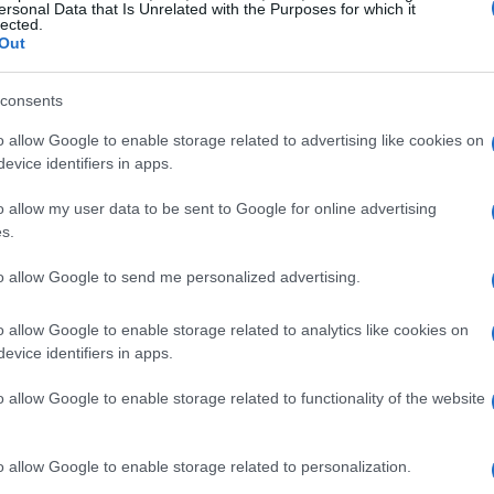
ersonal Data that Is Unrelated with the Purposes for which it
 financiers. En attendant de savoir si le club de la
lected.
Out
ance, il y a bien un domaine où personne ne peut le
i l’on en croit l’analyse du cabinet d’étude brésilien
consents
monde ne dispose d’un pécule aussi important que celui
o allow Google to enable storage related to advertising like cookies on
me de 53 ans toucherait ainsi un salaire annuel de 7,4
evice identifiers in apps.
e marche du podium devant le Portugais José Mourinho
o allow my user data to be sent to Google for online advertising
 le sélectionneur de la Russie.
s.
, à la tête des Chinois de Guangzhou, disposerait d’un
to allow Google to send me personalized advertising.
nck Rijkaard (Arabie Saoudite), Alex Ferguson
o allow Google to enable storage related to analytics like cookies on
ue entraîneur français présent dans le top 10 et qui
evice identifiers in apps.
enal. En revanche, tout ce beau monde est en mesure
o allow Google to enable storage related to functionality of the website
d’imposition dans chacun des pays où ils sont en
o allow Google to enable storage related to personalization.
ire brut annuel « moins » élevé que celui de José