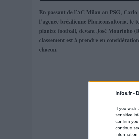
En passant de l’AC Milan au PSG, Carlo A
l’agence brésilienne Pluriconsultoria, le t
planète football, devant José Mourinho (R
classement est à prendre en considération
chacun.
Infos.fr -
D
If you wish 
sensitive in
confirm you
continue se
information 