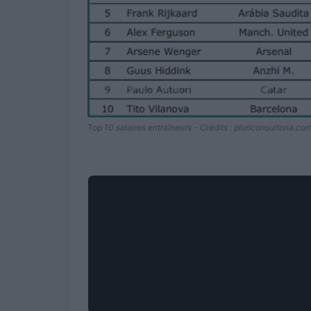
Top 10 salaires entraîneurs - Crédits : pluriconsultoria.com