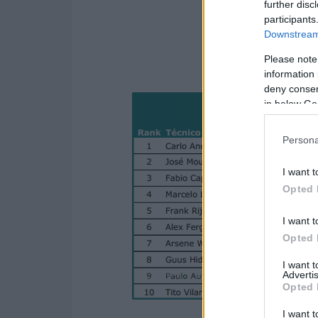
further disc
participants
Downstream 
Please note
information 
deny consent
in below Go
Persona
I want t
Opted 
I want t
Opted 
I want 
Advertis
Opted 
I want t