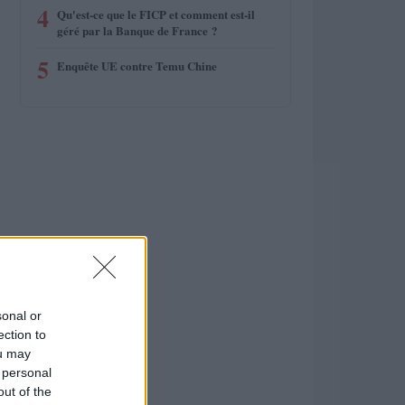
4
Qu'est-ce que le FICP et comment est-il
géré par la Banque de France ?
5
Enquête UE contre Temu Chine
sonal or
ection to
ou may
 personal
out of the