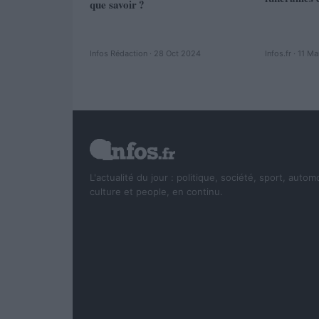
que savoir ?
Infos Rédaction · 28 Oct 2024
Infos.fr · 11 M
L'actualité du jour : politique, société, sport, autom
culture et people, en continu.