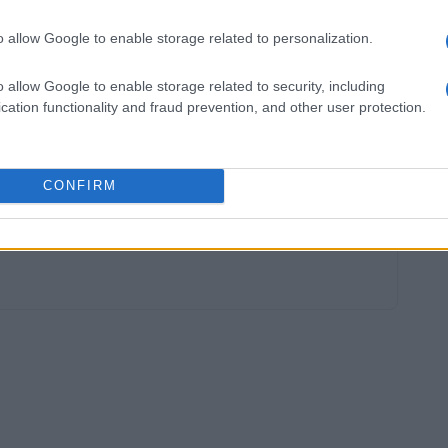
asseports au genre neutre
o allow Google to enable storage related to personalization.
 Royaume-Uni
qui reconnaisse une catégorie de genre
t au Britannique, certains pays proposent le choix «
o allow Google to enable storage related to security, including
cation functionality and fraud prevention, and other user protection.
tats-Unis
, en Australie, au Canada ou au Pakistan, et
mark et aux Pays-Bas.
CONFIRM