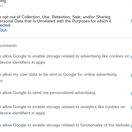
ing.
In
o opt-out of Collection, Use, Retention, Sale, and/or Sharing
ersonal Data that Is Unrelated with the Purposes for which it
lected.
Out
consents
o allow Google to enable storage related to advertising like cookies on
n pour les passeports de « genre neutre »
evice identifiers in apps.
usé la délivrance de passeports pour les non-sexistes
o allow my user data to be sent to Google for online advertising
s.
n-Cane
, qui se définit comme une personne « non-
e le
« genre neutre » soit proposé sur les passeports
.
to allow Google to send me personalized advertising.
é une nouvelle fois l’affaire devant la plus haute
o allow Google to enable storage related to analytics like cookies on
 la justice n’a pas été rendue. En fait, L’appel de la
evice identifiers in apps.
o allow Google to enable storage related to functionality of the website