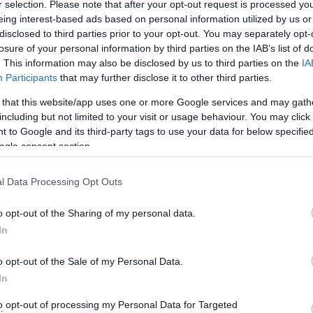
r selection. Please note that after your opt-out request is processed y
eing interest-based ads based on personal information utilized by us or
disclosed to third parties prior to your opt-out. You may separately opt-
losure of your personal information by third parties on the IAB’s list of
. This information may also be disclosed by us to third parties on the
IA
Participants
that may further disclose it to other third parties.
 that this website/app uses one or more Google services and may gath
including but not limited to your visit or usage behaviour. You may click 
 to Google and its third-party tags to use your data for below specifi
sseport britannique est réservé seulement aux deux
ogle consent section.
l Data Processing Opt Outs
o opt-out of the Sharing of my personal data.
In
o opt-out of the Sale of my Personal Data.
In
to opt-out of processing my Personal Data for Targeted