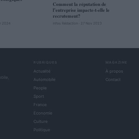
Comment la réputation de
l’entreprise impacte-t-elle le
recrutement?
ar 2024
Infos Rédaction · 27 Nov 2023
RUBRIQUES
MAGAZINE
Actualité
À propos
obile,
Automobile
Contact
People
Sport
France
Economie
Culture
Politique