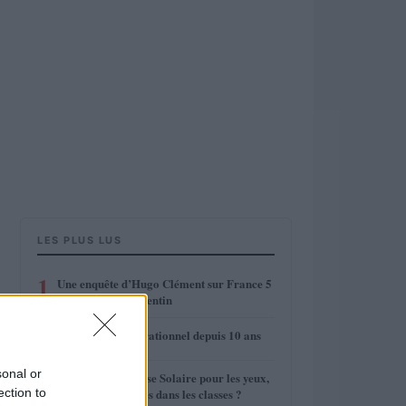
LES PLUS LUS
1
Une enquête d’Hugo Clément sur France 5
avant la Saint-Valentin
2
Free Mobile, opérationnel depuis 10 ans
3
sonal or
Danger de l’Eclipse Solaire pour les yeux,
ection to
les enfants confinés dans les classes ?