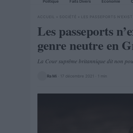
Politique
Faits Divers
Economie
C
ACCUEIL
»
SOCIÉTÉ
»
LES PASSEPORTS N’EXIS
Les passeports n’e
genre neutre en 
La Cour suprême britannique dit non pour
Ra Mi
·
17 décembre 2021
· 1 min