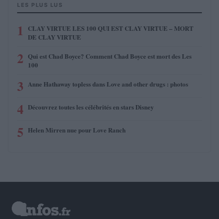
LES PLUS LUS
1
CLAY VIRTUE LES 100 QUI EST CLAY VIRTUE – MORT
DE CLAY VIRTUE
2
Qui est Chad Boyce? Comment Chad Boyce est mort des Les
100
3
Anne Hathaway topless dans Love and other drugs : photos
4
Découvrez toutes les célébrités en stars Disney
5
Helen Mirren nue pour Love Ranch