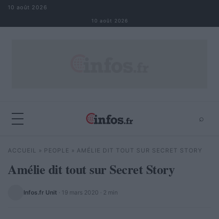
Aller au contenu
10 août 2026
10 août 2026
⌕
×
⌕
ACCUEIL
»
PEOPLE
»
AMÉLIE DIT TOUT SUR SECRET STORY
Rechercher
Amélie dit tout sur Secret Story
Infos.fr Unit
·
19 mars 2020
· 2 min