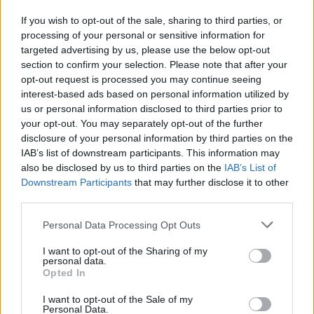
Un mariage certes précipité mais a-t-il vraiment une valeur
légale aux yeux de l’église ?Source : voici
If you wish to opt-out of the sale, sharing to third parties, or
processing of your personal or sensitive information for
targeted advertising by us, please use the below opt-out
section to confirm your selection. Please note that after your
opt-out request is processed you may continue seeing
AUTEUR
Infos.fr Unit
interest-based ads based on personal information utilized by
us or personal information disclosed to third parties prior to
your opt-out. You may separately opt-out of the further
disclosure of your personal information by third parties on the
IAB’s list of downstream participants. This information may
also be disclosed by us to third parties on the
IAB’s List of
Downstream Participants
that may further disclose it to other
third parties.
Please note that this website/app uses one or more Google
Personal Data Processing Opt Outs
services and may gather and store information including but
not limited to your visit or usage behaviour. You may click to
I want to opt-out of the Sharing of my
personal data.
grant or deny consent to Google and its third-party tags to
Opted In
use your data for below specified purposes in below Google
consent section.
I want to opt-out of the Sale of my
Personal Data.