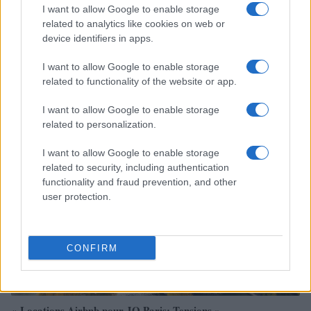
I want to allow Google to enable storage
related to analytics like cookies on web or
device identifiers in apps.
Sciences Po: Intraitable sur l’antisémitisme controversé
I want to allow Google to enable storage
related to functionality of the website or app.
Infos Rédaction · 18 Mar 2024
I want to allow Google to enable storage
PEOPLE
related to personalization.
I want to allow Google to enable storage
related to security, including authentication
functionality and fraud prevention, and other
user protection.
CONFIRM
« Locations Airbnb pour JO Paris: Tensions »