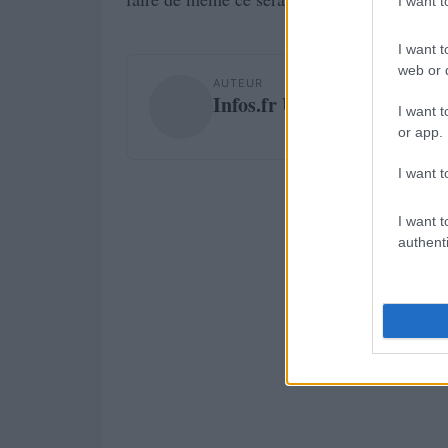
I want 
I want t
web or d
AUTEUR
Infos.fr Unit
I want t
or app.
I want t
I want t
authenti