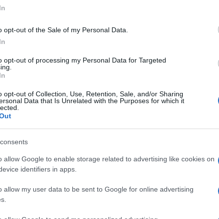
In
o opt-out of the Sale of my Personal Data.
In
to opt-out of processing my Personal Data for Targeted
ing.
 film d’Amanda Sthers.
In
ré un peu blasé et plus vraiment dans le coup…
o opt-out of Collection, Use, Retention, Sale, and/or Sharing
ersonal Data that Is Unrelated with the Purposes for which it
lected.
Out
remontée de varicelle.
consents
o allow Google to enable storage related to advertising like cookies on
evice identifiers in apps.
l ne rangeait pas sa chambre.
o allow my user data to be sent to Google for online advertising
s.
… Si seulement ce départ pouvait motiver Lio a en
 : purepeople