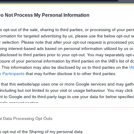
ar
ne souhaiterait pas continuer l’aventure l’année
o Not Process My Personal Information
irginie Guilhaume et André Manoukian rempilent, il
to opt-out of the sale, sharing to third parties, or processing of your per
formation for targeted advertising by us, please use the below opt-out s
…Il souhaite se consacrer à sa carrière de musicien qui
r selection. Please note that after your opt-out request is processed y
rt depuis quelques années.
eing interest-based ads based on personal information utilized by us or
disclosed to third parties prior to your opt-out. You may separately opt-
losure of your personal information by third parties on the IAB’s list of
. This information may also be disclosed by us to third parties on the
IA
Participants
that may further disclose it to other third parties.
 that this website/app uses one or more Google services and may gath
including but not limited to your visit or usage behaviour. You may click 
 to Google and its third-party tags to use your data for below specifi
ogle consent section.
l Data Processing Opt Outs
o opt-out of the Sharing of my personal data.