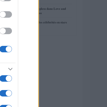
4
Anne Hathaway topless dans Love and
other drugs : photos
5
Découvrez toutes les célébrités en stars
Disney