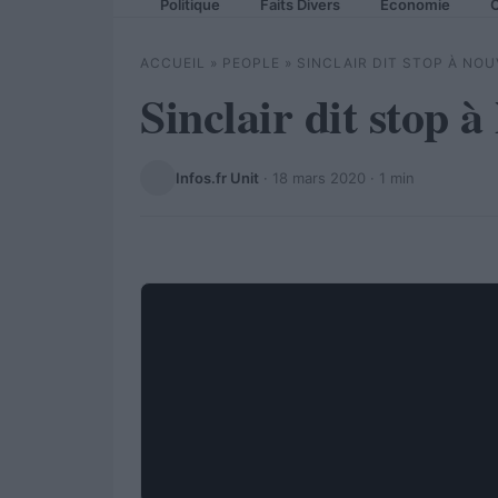
Politique
Faits Divers
Economie
C
ACCUEIL
»
PEOPLE
»
SINCLAIR DIT STOP À NOU
Sinclair dit stop à
Infos.fr Unit
·
18 mars 2020
· 1 min