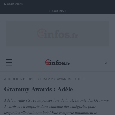
Aller au contenu
6 août 2026
6 août 2026
⌕
×
⌕
ACCUEIL
»
PEOPLE
»
GRAMMY AWARDS : ADÈLE
Rechercher
Grammy Awards : Adèle
Adele a raflé six récompenses lors de la cérémonie des Grammy
Awards et l'a emporté dans chacune des catégories pour
lesquelles elle était nominée! Elle remporte notamment le