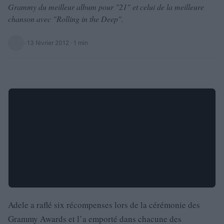
Grammy du meilleur album pour "21" et celui de la meilleure
chanson avec "Rolling in the Deep".
·
13 février 2012
· 1 min
Adele a raflé six récompenses lors de la cérémonie des
Grammy Awards et l’a emporté dans chacune des