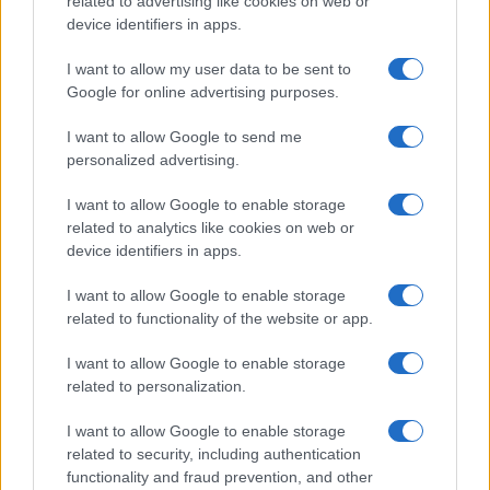
related to advertising like cookies on web or
device identifiers in apps.
I want to allow my user data to be sent to
Google for online advertising purposes.
À lire aussi
I want to allow Google to send me
personalized advertising.
PEOPLE
I want to allow Google to enable storage
related to analytics like cookies on web or
device identifiers in apps.
I want to allow Google to enable storage
related to functionality of the website or app.
I want to allow Google to enable storage
related to personalization.
I want to allow Google to enable storage
related to security, including authentication
functionality and fraud prevention, and other
Sciences Po: Intraitable sur l’antisémitisme controversé