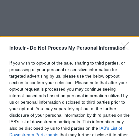
Infos.fr -
Do Not Process My Personal Information
If you wish to opt-out of the sale, sharing to third parties, or
processing of your personal or sensitive information for
targeted advertising by us, please use the below opt-out
section to confirm your selection. Please note that after your
opt-out request is processed you may continue seeing
interest-based ads based on personal information utilized by
Le groupe Foo Fighters a pour sa part été distingué à cinq
us or personal information disclosed to third parties prior to
reprises dans la catégorie rock, notamment pour sa
your opt-out. You may separately opt-out of the further
disclosure of your personal information by third parties on the
chanson «
Walk
« .
IAB’s list of downstream participants. This information may
also be disclosed by us to third parties on the
IAB’s List of
Downstream Participants
that may further disclose it to other