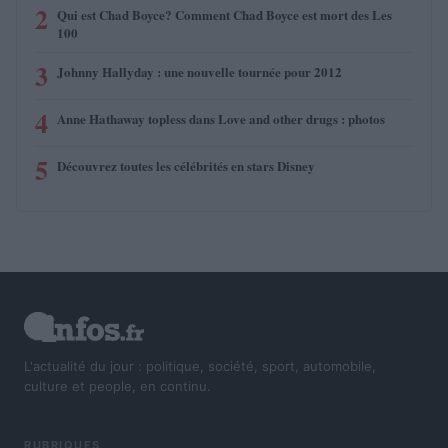
2
Qui est Chad Boyce? Comment Chad Boyce est mort des Les
100
3
Johnny Hallyday : une nouvelle tournée pour 2012
4
Anne Hathaway topless dans Love and other drugs : photos
5
Découvrez toutes les célébrités en stars Disney
L'actualité du jour : politique, société, sport, automobile,
culture et people, en continu.
RUBRIQUES