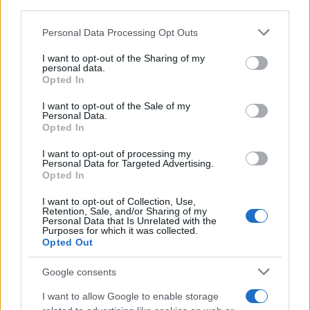
third parties.
AUTEUR
Please note that this website/app uses one or more Google
Personal Data Processing Opt Outs
services and may gather and store information including but
not limited to your visit or usage behaviour. You may click to
I want to opt-out of the Sharing of my
personal data.
grant or deny consent to Google and its third-party tags to
Opted In
use your data for below specified purposes in below Google
consent section.
I want to opt-out of the Sale of my
Personal Data.
Opted In
I want to opt-out of processing my
Personal Data for Targeted Advertising.
Opted In
I want to opt-out of Collection, Use,
Retention, Sale, and/or Sharing of my
Personal Data that Is Unrelated with the
Purposes for which it was collected.
Opted Out
Google consents
I want to allow Google to enable storage