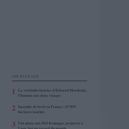
LES PLUS LUS
1
La véritable histoire d’Edward Mordrake,
l’homme aux deux visages
2
Incendie de forêt en France : 47 895
hectares touchés
3
Une pizza aux 834 fromages, préparée à
Lyon, bat un record du monde