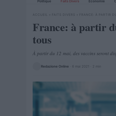
Politique
Faits Divers
Economie
C
ACCUEIL
»
FAITS DIVERS
»
FRANCE: À PARTIR D
France: à partir 
tous
À partir du 12 mai, des vaccins seront di
Redazione Online
·
6 mai 2021
· 2 min