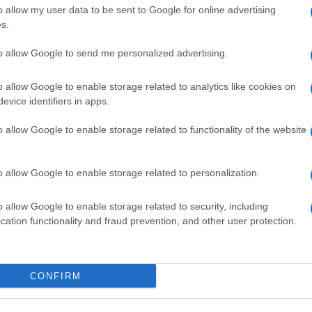
à la disposition de toutes les tranches d’âge
ont
.
o allow my user data to be sent to Google for online advertising
s.
e vaccin sera évité
. Les personnes, la veille du jour
to allow Google to send me personalized advertising.
la disponibilité. Si elle existe, vous pouvez vous rendre
 avoir pris rendez-vous.
o allow Google to enable storage related to analytics like cookies on
evice identifiers in apps.
les administrations pour les personnes de plus de
e
o allow Google to enable storage related to functionality of the website
 15 comme convenu jusqu’à présent. Il veut donc
er au total 30 millions de personnes d’ici le 15 juin
.
o allow Google to enable storage related to personalization.
o allow Google to enable storage related to security, including
cation functionality and fraud prevention, and other user protection.
CONFIRM