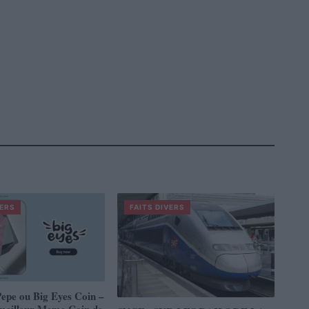
VERS
FAITS DIVERS
epe ou Big Eyes Coin –