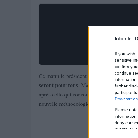
Infos.fr -
D
If you wish 
sensitive in
confirm you
continue se
Emmanuel Macron a a
Ce matin le président
information 
seront pour tous
dans les 
. Mais seulement
further disc
participants
après celle qui concernait l’
administration a
Downstream 
nouvelle méthodologie va-t-elle fonctionner
Please note
information 
deny consent
in below Go