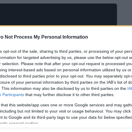
o Not Process My Personal Information
to opt-out of the sale, sharing to third parties, or processing of your per
formation for targeted advertising by us, please use the below opt-out s
r selection. Please note that after your opt-out request is processed y
eing interest-based ads based on personal information utilized by us or
nnoncé que, à partir du 12 mai, les vaccins
disclosed to third parties prior to your opt-out. You may separately opt-
créneaux horaires libres
. Cette disposition vient
losure of your personal information by third parties on the IAB’s list of
. This information may also be disclosed by us to third parties on the
IA
ux fragiles et aux malades chroniques
. Comment cette
Participants
that may further disclose it to other third parties.
?
 that this website/app uses one or more Google services and may gath
including but not limited to your visit or usage behaviour. You may click 
 to Google and its third-party tags to use your data for below specifi
ogle consent section.