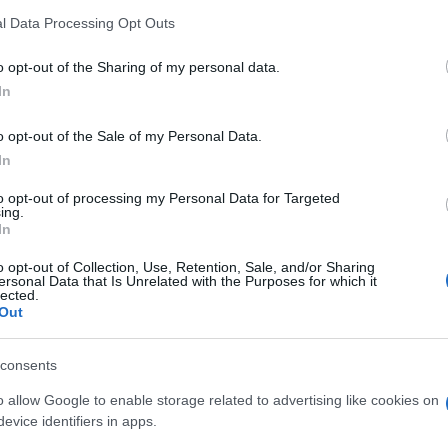
l Data Processing Opt Outs
o opt-out of the Sharing of my personal data.
In
o opt-out of the Sale of my Personal Data.
In
to opt-out of processing my Personal Data for Targeted
ing.
In
o opt-out of Collection, Use, Retention, Sale, and/or Sharing
ersonal Data that Is Unrelated with the Purposes for which it
lected.
Out
sont souvent présentés à des personnes non éligibles
consents
nt pas inclus dans certaines tranches d’âge. Pour
o allow Google to enable storage related to advertising like cookies on
rnement a pensé à une méthode. En effet, à partir du 12
evice identifiers in apps.