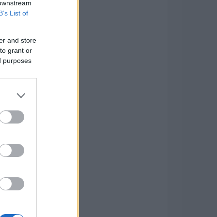
 downstream
B’s List of
er and store
to grant or
ed purposes