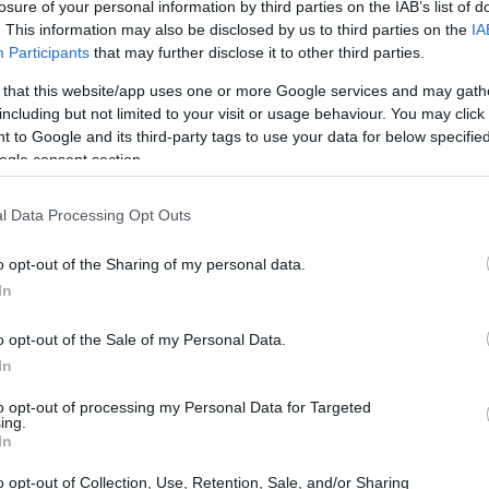
losure of your personal information by third parties on the IAB’s list of
. This information may also be disclosed by us to third parties on the
IA
Participants
that may further disclose it to other third parties.
 that this website/app uses one or more Google services and may gath
including but not limited to your visit or usage behaviour. You may click 
 to Google and its third-party tags to use your data for below specifi
ogle consent section.
l Data Processing Opt Outs
o opt-out of the Sharing of my personal data.
In
o opt-out of the Sale of my Personal Data.
ns de Minuit), l’historien Pierre Vidal-Naquet a
In
us déterminer le rôle de la magistrature, de l’armée,
to opt-out of processing my Personal Data for Targeted
 ne comprenons pas d’abord comment l’État a réagi face
ing.
In
n algérienne, comment il a été informé par ceux dont le
i à ces informations, et comment il a relayé ces
o opt-out of Collection, Use, Retention, Sale, and/or Sharing