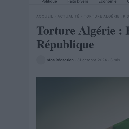
Politique
Faits Divers
Economie
C
ACCUEIL
»
ACTUALITÉ
»
TORTURE ALGÉRIE : R
Torture Algérie :
République
Infos Rédaction
·
31 octobre 2024
· 3 min