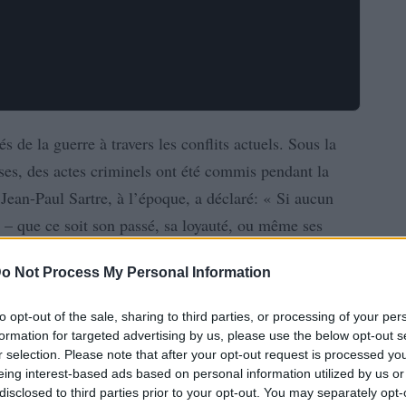
 de la guerre à travers les conflits actuels. Sous la
ises, des actes criminels ont été commis pendant la
Jean-Paul Sartre, à l’époque, a déclaré: « Si aucun
– que ce soit son passé, sa loyauté, ou même ses
ulement quinze ans pour transformer les victimes en
o Not Process My Personal Information
donnée est décisive. Selon la situation, n’importe qui
porte quel moment. »
to opt-out of the sale, sharing to third parties, or processing of your per
formation for targeted advertising by us, please use the below opt-out s
r selection. Please note that after your opt-out request is processed y
eing interest-based ads based on personal information utilized by us or
disclosed to third parties prior to your opt-out. You may separately opt-