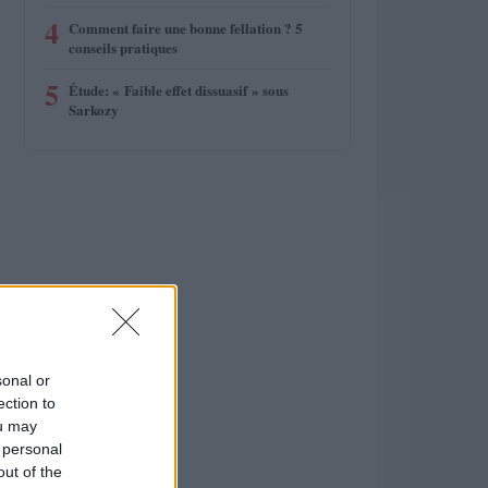
4
Comment faire une bonne fellation ? 5
conseils pratiques
5
Étude: « Faible effet dissuasif » sous
Sarkozy
sonal or
ection to
ou may
 personal
out of the