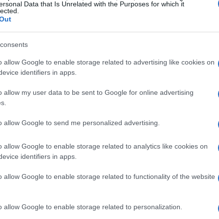
ersonal Data that Is Unrelated with the Purposes for which it
lected.
Out
otestations ont été lancées, demandant que l’État
consents
e la torture par les forces policières françaises. En
o allow Google to enable storage related to advertising like cookies on
la République pour condamner ces actions par une
evice identifiers in apps.
« Appel des douze ». En 2024, cet appel a été réitéré
o allow my user data to be sent to Google for online advertising
uatre associations de défense des droits de l’homme et
s.
, exigeant l’admission de la responsabilité de l’État
to allow Google to send me personalized advertising.
uerre d’Algérie. En soutien à cet appel, 83 citoyens ont
er novembre, qui marque le début de la Guerre
o allow Google to enable storage related to analytics like cookies on
evice identifiers in apps.
o allow Google to enable storage related to functionality of the website
 du Président de la République, Emmanuel Macron. En
de Maurice Audin, un mathématicien communiste, par
o allow Google to enable storage related to personalization.
1, il a admis le meurtre de l’avocat Ali Boumendjel,