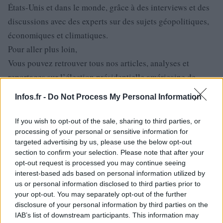
États-Unis et dans le monde, grâce à des interviews et des
discussions avec des experts sur des sujets géopolitiques,
économiques et climatiques.
Pour aller plus loin,
Vous pouvez retrouver tous nos articles, analyses et
reportages sur l’élection présidentielle américaine de
2024,
Infos.fr -
Do Not Process My Personal Information
En direct. Notre précédent streaming en live sur l’élection
présidentielle américaine,
If you wish to opt-out of the sale, sharing to third parties, or
Les sondages. La compétition pour la Maison Blanche
processing of your personal or sensitive information for
targeted advertising by us, please use the below opt-out
demeure toujours aussi incertaine,
section to confirm your selection. Please note that after your
Les chiffres. Quels étaient les prédictions des sondages
opt-out request is processed you may continue seeing
avant le jour J, de 2000 à 2020?,
interest-based ads based on personal information utilized by
us or personal information disclosed to third parties prior to
Nos explications. Comment fonctionne le système des
your opt-out. You may separately opt-out of the further
grands électeurs qui élisent le président,
disclosure of your personal information by third parties on the
Les programmes. Comparez les programmes de Kamala
IAB’s list of downstream participants. This information may