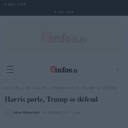
Aller au contenu
8 août 2026
8 août 2026
⌕
×
⌕
ACCUEIL
»
ACTUALITÉ
»
HARRIS PARLE, TRUMP SE DÉFEND
Rechercher
Harris parle, Trump se défend
Infos Rédaction
·
30 octobre 2024
· 2 min