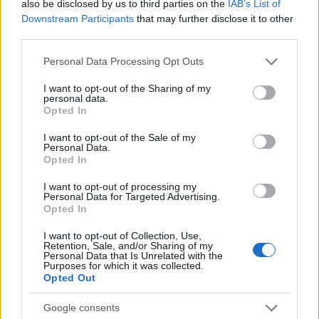
also be disclosed by us to third parties on the
IAB’s List of
Harris et de Donald Trump,
Downstream Participants
that may further disclose it to other
Synthèse. Tout ce que vous devez savoir sur l’organisation
third parties.
de l’élection présidentielle américaine,
Please note that this website/app uses one or more Google
Personal Data Processing Opt Outs
Analyse. Simulez les résultats dans les sept « swing states
services and may gather and store information including but
»,
not limited to your visit or usage behaviour. You may click to
I want to opt-out of the Sharing of my
personal data.
grant or deny consent to Google and its third-party tags to
L’éditorial. Trump confronté aux allégations de fascisme,
Opted In
use your data for below specified purposes in below Google
Reportage. La Géorgie se mobilise pour empêcher une
consent section.
I want to opt-out of the Sale of my
Personal Data.
nouvelle déstabilisation par Donald Trump.
Opted In
Le texte original reformaté: Les médias américains ont
I want to opt-out of processing my
Personal Data for Targeted Advertising.
critiqué un rassemblement « bruyant » et « raciste »
Opted In
soutenu par un partisan de Donald Trump qui a dépeint
I want to opt-out of Collection, Use,
Porto Rico comme une « île flottante de déchets ». Le
Retention, Sale, and/or Sharing of my
Personal Data that Is Unrelated with the
débat est présent au Michigan où les votants démocrates
Purposes for which it was collected.
Opted Out
sont déchirés entre « l’espoir et la peur ». L’enjeu du Rust
Belt joue un rôle crucial dans la campagne. Une
Google consents