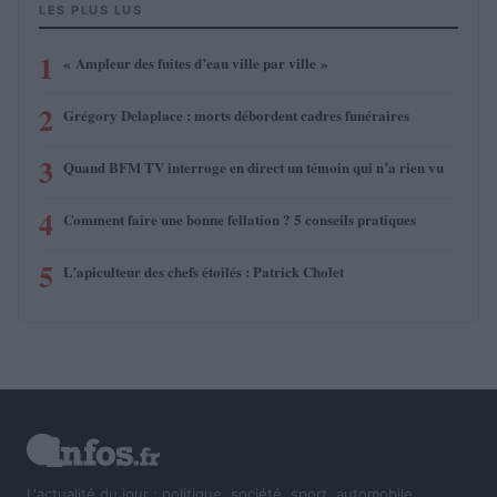
LES PLUS LUS
1
« Ampleur des fuites d’eau ville par ville »
2
Grégory Delaplace : morts débordent cadres funéraires
3
Quand BFM TV interroge en direct un témoin qui n’a rien vu
4
Comment faire une bonne fellation ? 5 conseils pratiques
5
L’apiculteur des chefs étoilés : Patrick Cholet
L'actualité du jour : politique, société, sport, automobile,