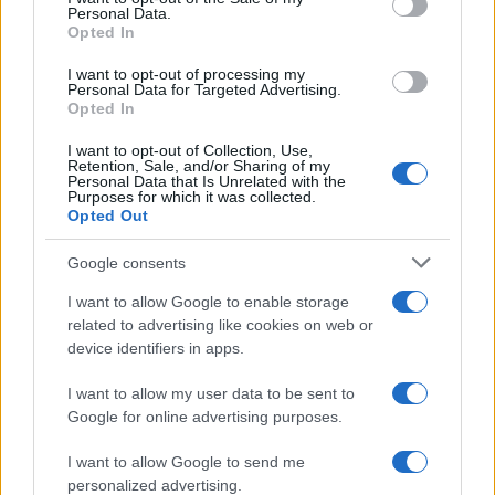
Personal Data.
Opted In
I want to opt-out of processing my
Personal Data for Targeted Advertising.
Le gouvernement qui sera conduit par Dirk Schoof a
Opted In
rapidement connu ses premiers
I want to opt-out of Collection, Use,
Retention, Sale, and/or Sharing of my
Personal Data that Is Unrelated with the
Purposes for which it was collected.
Opted Out
AUTEUR
Infos Rédaction
Google consents
I want to allow Google to enable storage
related to advertising like cookies on web or
device identifiers in apps.
I want to allow my user data to be sent to
Google for online advertising purposes.
I want to allow Google to send me
personalized advertising.