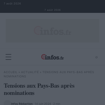
Aller au contenu
7 août 2026
7 août 2026
⌕
×
⌕
ACCUEIL
»
ACTUALITÉ
»
TENSIONS AUX PAYS-BAS APRÈS
Rechercher
NOMINATIONS
Tensions aux Pays-Bas après
nominations
Infos Rédaction
·
14 juin 2024
· 2 min