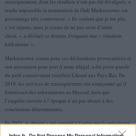
renseignement, dont les résultats n’ont pas été divulgués, a
rendu impossible la nomination de Gidi Markuszower, un
personnage très controversé. « Ils veulent que je me plie,
c’est injuste, mais je crains de ne pas avoir d’autre
choix », a déclaré ce dernier, évoquant une « situation
kafkaïenne ».
Markuszower, connu pour ses déclarations provocatrices et
son arrestation pour port d’arme illégal, a été porte-parole
du parti conservateur israélien Likoud aux Pays-Bas. En
2018, les services de renseignement ont soupçonné qu’il
fournissait des informations au Mossad, bien que
l’enquête ouverte à l’époque n’ait pas abouti à des
conclusions déterminantes.
En 2021, le député a été rappelé à l’ordre par la présidente
de la Deuxième Chambre pour avoir critiqué la politique
Infos.fr -
Do Not Process My Personal Information