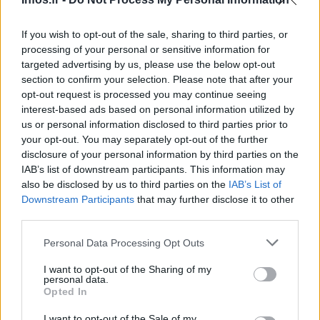
« criminelle » du gouvernement en matière
d’immigration. On lui reprocherait également d’avoir
If you wish to opt-out of the sale, sharing to third parties, or
entretenu des relations avec un théoricien du complot qui
processing of your personal or sensitive information for
targeted advertising by us, please use the below opt-out
a plusieurs fois accusé des personnalités politiques de
section to confirm your selection. Please note that after your
pédophilie, dont le Premier ministre démissionnaire libéral
opt-out request is processed you may continue seeing
Mark Rutte.
interest-based ads based on personal information utilized by
us or personal information disclosed to third parties prior to
your opt-out. You may separately opt-out of the further
disclosure of your personal information by third parties on the
IAB’s list of downstream participants. This information may
also be disclosed by us to third parties on the
IAB’s List of
Downstream Participants
that may further disclose it to other
third parties.
Please note that this website/app uses one or more Google
Personal Data Processing Opt Outs
services and may gather and store information including but
not limited to your visit or usage behaviour. You may click to
I want to opt-out of the Sharing of my
personal data.
grant or deny consent to Google and its third-party tags to
Opted In
use your data for below specified purposes in below Google
consent section.
I want to opt-out of the Sale of my