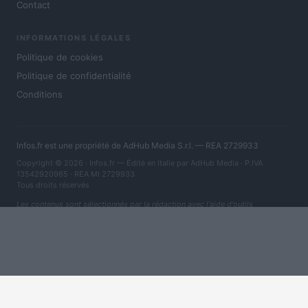
Contact
INFORMATIONS LÉGALES
Politique de cookies
Politique de confidentialité
Conditions
Infos.fr est une propriété de AdHub Media S.r.l. — REA 2729933
Copyright © 2026 · Infos.fr — Édité en Italie par
AdHub Media
· P.IVA
13542920965 · REA MI 2729933
Tous droits réservés
Les contenus sont sélectionnés par la rédaction avec l'aide d'outils
numériques et réalisés en collaboration avec des auteurs indépendants.