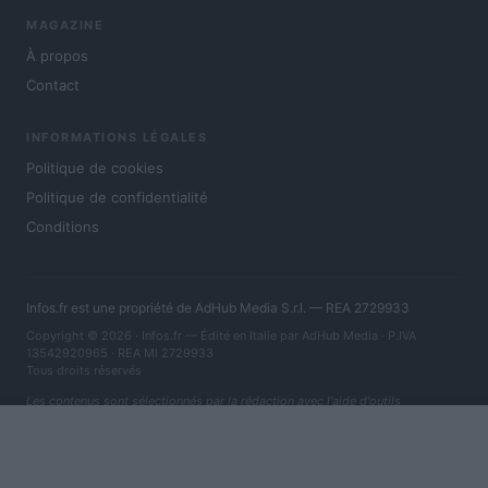
MAGAZINE
À propos
Contact
INFORMATIONS LÉGALES
Politique de cookies
Politique de confidentialité
Conditions
Infos.fr est une propriété de AdHub Media S.r.l. — REA 2729933
Copyright © 2026 · Infos.fr — Édité en Italie par
AdHub Media
· P.IVA
13542920965 · REA MI 2729933
Tous droits réservés
Les contenus sont sélectionnés par la rédaction avec l'aide d'outils
numériques et réalisés en collaboration avec des auteurs indépendants.