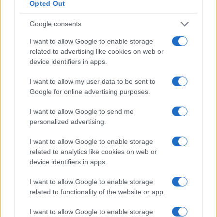
Opted Out
Intelligence Division (NID), l’unité d’espionnage de la
marine britannique, ont récupéré les codes secrets de la
Google consents
marine française à bord du sous-marin. Ces documents de
I want to allow Google to enable storage
grande importance ont été acheminés à Bletchley Park, en
related to advertising like cookies on web or
device identifiers in apps.
Angleterre, où Alan Turing et son équipe sont parvenus à
déchiffrer les messages cryptés de l’Allemagne envoyés
I want to allow my user data to be sent to
par Enigma.
Google for online advertising purposes.
I want to allow Google to send me
personalized advertising.
AUTEUR
Infos Rédaction
I want to allow Google to enable storage
related to analytics like cookies on web or
device identifiers in apps.
I want to allow Google to enable storage
related to functionality of the website or app.
I want to allow Google to enable storage