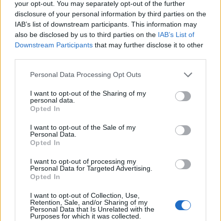
your opt-out. You may separately opt-out of the further
disclosure of your personal information by third parties on the
IAB’s list of downstream participants. This information may
Une des sections du livre se focalise sur le navire Narval,
also be disclosed by us to third parties on the
IAB’s List of
un sous-marin qui se compte parmi les premières et rares
Downstream Participants
that may further disclose it to other
third parties.
forces françaises à se joindre à l’initiative du général de
Gaulle suite à son appel du 18 juin 1940. Max Guéroute a
Please note that this website/app uses one or more Google
Personal Data Processing Opt Outs
services and may gather and store information including but
émis une hypothèse basée sur des archives trouvées en
not limited to your visit or usage behaviour. You may click to
I want to opt-out of the Sharing of my
France et en Grande-Bretagne, suggérant que le
personal data.
grant or deny consent to Google and its third-party tags to
Opted In
commandant de Narval, François Drogou, malgré lui, ait
use your data for below specified purposes in below Google
consent section.
joué un rôle clé dans l’infâme jour de juillet 1940.
I want to opt-out of the Sale of my
Personal Data.
Opted In
Le texte relate qu’en 1940, le Narval était stationné à
I want to opt-out of processing my
Sousse, en Tunisie. François Drogou, voulant continuer à
Personal Data for Targeted Advertising.
lutter contre l’Allemagne, a secrètement fait partir le
Opted In
navire le soir du 24 juin. Ils ont atteint Malte, une île
I want to opt-out of Collection, Use,
Retention, Sale, and/or Sharing of my
britannique, le matin du 26. Le 28 juin, une semaine avant
Personal Data that Is Unrelated with the
Purposes for which it was collected.
l’incident de Mers El-Kébir, les membres de la Naval