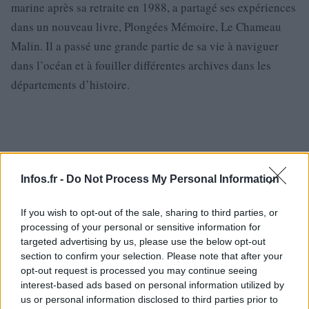
marine après sa retraite en 1988, a partagé ses expériences
dans un nouveau livre, Plongées Mémoire, Le Chameau
Malin. Il a passé une grande partie de sa vie à naviguer
dans l’océan et à fouiller différentes archives dans les
départements d’histoire.
Infos.fr -
Do Not Process My Personal Information
If you wish to opt-out of the sale, sharing to third parties, or
processing of your personal or sensitive information for
targeted advertising by us, please use the below opt-out
section to confirm your selection. Please note that after your
opt-out request is processed you may continue seeing
interest-based ads based on personal information utilized by
us or personal information disclosed to third parties prior to