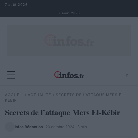
Aller au contenu
7 août 2026
7 août 2026
⌕
×
⌕
ACCUEIL
»
ACTUALITÉ
»
SECRETS DE L’ATTAQUE MERS EL-
Rechercher
KÉBIR
Secrets de l’attaque Mers El-Kébir
Infos Rédaction
·
20 octobre 2024
· 3 min