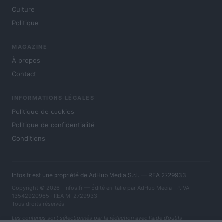
Culture
Politique
MAGAZINE
À propos
Contact
INFORMATIONS LÉGALES
Politique de cookies
Politique de confidentialité
Conditions
Infos.fr est une propriété de AdHub Media S.r.l. — REA 2729933
Copyright © 2026 · Infos.fr — Édité en Italie par
AdHub Media
· P.IVA
13542920965 · REA MI 2729933
Tous droits réservés
Les contenus sont sélectionnés par la rédaction avec l'aide d'outils