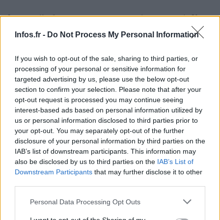
La page d’information mentionne que les usagers de X ont
deux options pour refuser cette opération : rendre leur
Infos.fr -
Do Not Process My Personal Information
compte « privé » ou décocher une case spécifique dans les
préférences (en cliquant sur « confidentialité et sécurité »,
If you wish to opt-out of the sale, sharing to third parties, or
processing of your personal or sensitive information for
puis sur « Grok »). Toutefois, il y a un hic : ces actions ne
targeted advertising by us, please use the below opt-out
peuvent être effectuées qu’à travers un navigateur et ne
section to confirm your selection. Please note that after your
sont pas accessibles sur l’application mobile X, où
opt-out request is processed you may continue seeing
interest-based ads based on personal information utilized by
l’option « Grok » n’est pas visible.
us or personal information disclosed to third parties prior to
your opt-out. You may separately opt-out of the further
Ce fait soulève des interrogations au sujet de l’aptitude de
disclosure of your personal information by third parties on the
X à fournir une information suffisante et obtenir un
IAB’s list of downstream participants. This information may
also be disclosed by us to third parties on the
IAB’s List of
consentement éclairé de ses utilisateurs sur la collecte de
Downstream Participants
that may further disclose it to other
leurs données, des points clés selon le Règlement général
third parties.
sur la protection des données (RGPD) dans l’Union
Please note that this website/app uses one or more Google
Personal Data Processing Opt Outs
Européenne. Beaucoup d’internautes ont exprimé leur
services and may gather and store information including but
surprise de ne pas avoir reçu d’alerte concernant