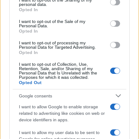
not limited to your visit or usage behaviour. You may click to
I want to opt-out of the Sharing of my
personal data.
grant or deny consent to Google and its third-party tags to
l’activation par défaut de ce traitement de données, en
Opted In
use your data for below specified purposes in below Google
service depuis le mois de mai d’après les constatations du
consent section.
I want to opt-out of the Sale of my
Monde. En France, quelques-uns ont même déclaré avoir
Personal Data.
Opted In
averti la Commission nationale de l’informatique et des
libertés (CNIL).
I want to opt-out of processing my
Personal Data for Targeted Advertising.
Opted In
La CNIL, sollicitée par Le Monde, n’a pas réagi. X Corp,
I want to opt-out of Collection, Use,
qui ne s’adresse pas aux médias depuis que Twitter a été
Retention, Sale, and/or Sharing of my
Personal Data that Is Unrelated with the
racheté par Elon Musk en octobre 2022, a répondu de
Purposes for which it was collected.
manière automatique via un courriel : « Occupé pour
Opted Out
l’instant, veuillez revenir plus tard. » xAI, qui a élaboré
Google consents
l’outil Grok, n’a pas non plus répondu.
I want to allow Google to enable storage
related to advertising like cookies on web or
device identifiers in apps.
I want to allow my user data to be sent to