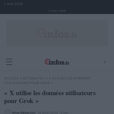
Aller au contenu
7 août 2026
7 août 2026
⌕
×
⌕
ACCUEIL
»
ACTUALITÉ
»
« X UTILISE LES DONNÉES
Rechercher
UTILISATEURS POUR GROK »
« X utilise les données utilisateurs
pour Grok »
Infos Rédaction
·
26 juillet 2024
· 3 min