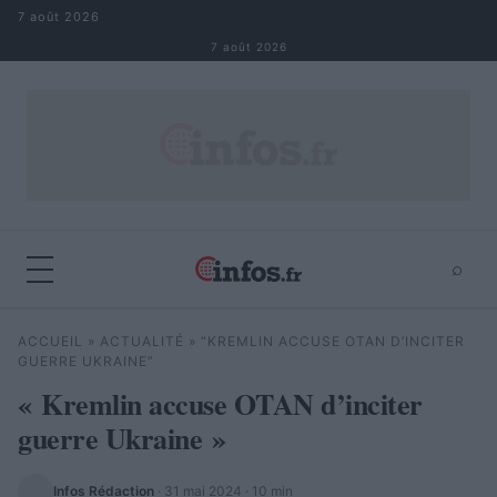
Aller au contenu
7 août 2026
7 août 2026
⌕
×
⌕
ACCUEIL
»
ACTUALITÉ
»
“KREMLIN ACCUSE OTAN D’INCITER
Rechercher
GUERRE UKRAINE”
« Kremlin accuse OTAN d’inciter
guerre Ukraine »
Infos Rédaction
·
31 mai 2024
· 10 min