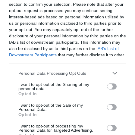
la Belgique, le Danemark, la Grèce, les Pays-Bas et le
section to confirm your selection. Please note that after your
opt-out request is processed you may continue seeing
Portugal entre autres, tous ces pays ne sont pas en mesure
interest-based ads based on personal information utilized by
de les céder instantanément.
us or personal information disclosed to third parties prior to
your opt-out. You may separately opt-out of the further
Le président Zelensky a mentionné que 42 F-16 avaient
disclosure of your personal information by third parties on the
IAB’s list of downstream participants. This information may
été promis à Kiev par les alliés occidentaux, mais cette
also be disclosed by us to third parties on the
IAB’s List of
information n’a pas encore été validée. Le Danemark s’est
Downstream Participants
that may further disclose it to other
engagé à en fournir 19. Selon la première ministre danoise,
third parties.
Mette Frederiksen, les 6 premiers ne seraient pas livrés
Please note that this website/app uses one or more Google
Personal Data Processing Opt Outs
avant fin 2023, suivis de 8 autres en 2024 et enfin de 5 en
services and may gather and store information including but
not limited to your visit or usage behaviour. You may click to
I want to opt-out of the Sharing of my
2025. Les Pays-Bas ont promis d’en fournir également, ils
personal data.
grant or deny consent to Google and its third-party tags to
possèdent 42 unités, mais le nombre qu’ils ont prévu de
Opted In
use your data for below specified purposes in below Google
céder n’a pas été déterminé.
consent section.
I want to opt-out of the Sale of my
Personal Data.
Opted In
Il est crucial que les pilotes ukrainiens reçoivent une
formation appropriée pour manœuvrer les avions de
I want to opt-out of processing my
Personal Data for Targeted Advertising.
combat américains. Onze nations alliées ont assumé la