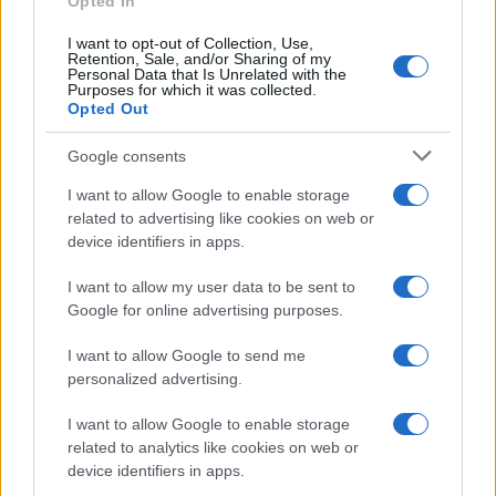
Opted In
responsabilité de former ces pilotes. Selon les prévisions
I want to opt-out of Collection, Use,
de l’OTAN, les troupes ukrainiennes ne seront aptes à
Retention, Sale, and/or Sharing of my
Personal Data that Is Unrelated with the
utiliser ces avions en situation de combat qu’à partir de
Purposes for which it was collected.
Opted Out
début 2024, tandis que certains experts estiment plutôt
l’été de la même année.
Google consents
I want to allow Google to enable storage
Quelle aide militaire est fournie à Kiev par ses alliés?
related to advertising like cookies on web or
device identifiers in apps.
Deux ans après le déclenchement d’un conflit à grande
échelle, le soutien occidental à l’Ukraine connaît un
I want to allow my user data to be sent to
ralentissement. D’août 2023 à janvier 2024, l’aide
Google for online advertising purposes.
nouvellement promise a diminué par rapport à la même
I want to allow Google to send me
période de l’année précédente, comme le montre le dernier
personalized advertising.
rapport de l’Institut Kiel, publié en février 2024. Cette
I want to allow Google to enable storage
tendance pourrait se maintenir, compte tenu des difficultés
related to analytics like cookies on web or
rencontrées par le Sénat américain pour approuver de
device identifiers in apps.