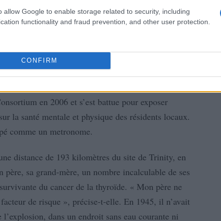
o allow Google to enable storage related to security, including
cation functionality and fraud prevention, and other user protection.
CONFIRM
moment avec une grande anticipation. Elle a fondé
onsortium en 2006 et s’est battue pour exposer
sur la santé mentale et physique des résidents locaux.
rappé comme un metronome.
ne distance de 193 kilomètres du site de Trinity, en
on père, sa grand-mère, un nombre incalculable de ses
 survivante du cancer de la thyroïde. « Mon père ne
acteur de risque », précise-t-elle. En 1945, il n’avait
e l’explosion, dans un endroit sans eau courante ni