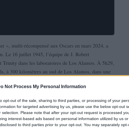
er », multi-récompensé aux Oscars en mars 2024, a
n. Le 16 juillet 1945, l’équipe de J. Robert
et Trinity dans les laboratoires de Los Alamos. À 5h29,
s, à 300 kilomètres au sud de Los Alamos, dans une
gouvernement comme isolée et inhabitée.
o Not Process My Personal Information
to opt-out of the sale, sharing to third parties, or processing of your per
formation for targeted advertising by us, please use the below opt-out s
r selection. Please note that after your opt-out request is processed y
eing interest-based ads based on personal information utilized by us or
disclosed to third parties prior to your opt-out. You may separately opt-