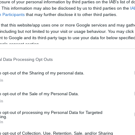
losure of your personal information by third parties on the IAB’s list of
. This information may also be disclosed by us to third parties on the
IA
Participants
that may further disclose it to other third parties.
 that this website/app uses one or more Google services and may gath
including but not limited to your visit or usage behaviour. You may click 
 to Google and its third-party tags to use your data for below specifi
ogle consent section.
l Data Processing Opt Outs
o opt-out of the Sharing of my personal data.
dres et les particules radioactives ont eu des effets sur
In
spaniques et amérindiens. Près de 79 ans après, ces
o opt-out of the Sale of my Personal Data.
’ont toujours pas été reconnues comme victimes et
In
éanmoins, cette situation pourrait être sur le point de
to opt-out of processing my Personal Data for Targeted
ing.
In
it une indemnisation pour les personnes exposées aux
o opt-out of Collection, Use, Retention, Sale, and/or Sharing