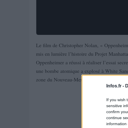
Le film de Christopher Nolan, « Oppenheim
mis en lumière l’histoire du Projet Manhatta
Oppenheimer a réussi à réaliser l’essai secr
une bombe atomique a explosé à White Sand
zone du Nouveau-Mexique présentée par le 
Infos.fr -
D
If you wish 
sensitive in
confirm you
continue se
information 