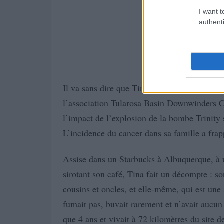
I want t
authenti
Il va sans dire que Tina Cordova attend ce 
l’association Tularosa Basin Downwinders C
l’impact de l’explosion de la bombe Trinity 
L’incidence du cancer dans sa famille a f
Assise dans un Starbucks à Albuquerque, à u
sirotant son café, Tina fait un décompte : s
cousins et oncles, et elle-même, qui est une
fumait pas, buvait rarement et n’avait aucun f
que 4 ans et vivait à 72 kilomètres du site d