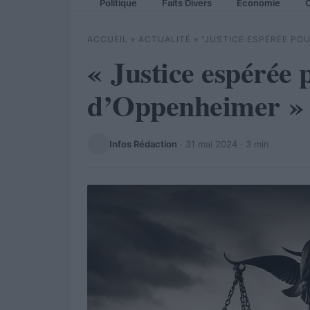
Politique
Faits Divers
Economie
C
ACCUEIL
»
ACTUALITÉ
»
“JUSTICE ESPÉRÉE POU
« Justice espérée 
d’Oppenheimer »
Infos Rédaction
·
31 mai 2024
· 3 min