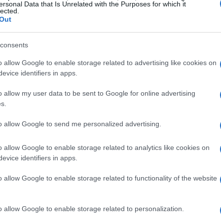
ersonal Data that Is Unrelated with the Purposes for which it
et à l’exploitation minière de l’uranium, pourrait être
lected.
Out
 première fois, elle pourrait inclure les
également de l’Idaho, du Montana, du Colorado, de
consents
ada, de l’Utah et de l’Arizona. Ces régions avaient
o allow Google to enable storage related to advertising like cookies on
rsion de la loi.
evice identifiers in apps.
ffirmation.
o allow my user data to be sent to Google for online advertising
s.
to allow Google to send me personalized advertising.
o allow Google to enable storage related to analytics like cookies on
evice identifiers in apps.
o allow Google to enable storage related to functionality of the website
o allow Google to enable storage related to personalization.