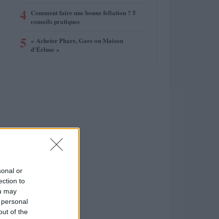
4
Comment faire une bonne fellation ? 5
conseils pratiques
5
« Acheter Phare, Gare ou Maison
d’Écluse »
sonal or
ection to
ou may
 personal
out of the