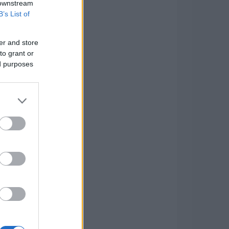
 downstream
B’s List of
er and store
to grant or
ed purposes